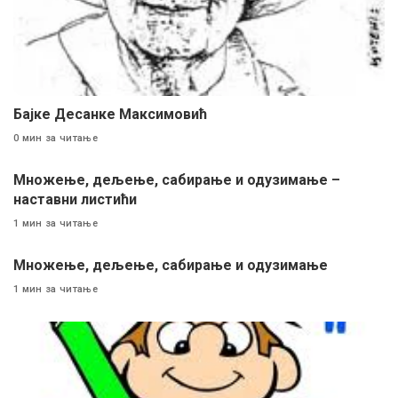
Бајке Десанке Максимовић
0 мин за читање
Множење, дељење, сабирање и одузимање –
наставни листићи
1 мин за читање
Mножење, дељење, сабирање и одузимање
1 мин за читање