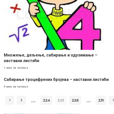
Множење, дељење, сабирање и одузимање –
наставни листићи
1 мин за читање
Сабирање троцифрених бројева – наставни листићи
0 мин за читање
…
…
1
224
225
226
231