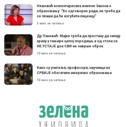
Нешовић коментарисала измене Закона о
образовању: ”Ко одговорно ради, не треба да
се плаши да ће изгубити лиценцу”
3 мин за читање
Др Пановић: Мајке треба да престану да сипају
храну у тањире целој породици, а од стола се
НЕ УСТАЈЕ док СВИ не заврше оброк
10 мин за читање
Како су учитељи, професори, научници из
СРБИЈЕ обогатили америчко образовање
10 мин за читање