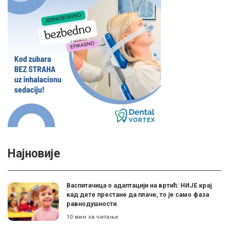
Најновије
Васпитачица о адаптацији на вртић: НИЈЕ крај
кад дете престане да плаче, то је само фаза
равнодушности
10 мин за читање