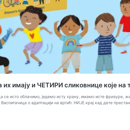
да их имају и ЧЕТИРИ сликовнице које н
Да се исто облачимо, једемо исту храну, имамо исте фризуре, ж
Васпитачица о адаптацији на вртић: НИЈЕ крај кад дете престан