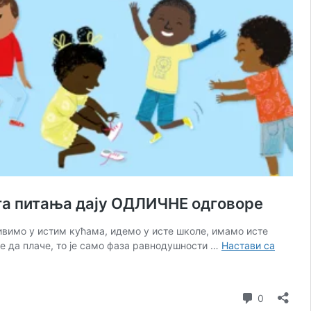
а та питања дају ОДЛИЧНЕ одговоре
ивимо у истим кућама, идемо у исте школе, имамо исте
е да плаче, то је само фаза равнодушности …
Настави са
коментар
0