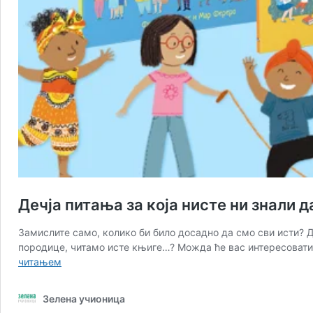
Дечја питања за која нисте ни знали 
Замислите само, колико би било досадно да смо сви исти? 
породице, читамо исте књиге…? Можда ће вас интересовати 
Дечја
читањем
питања
за
Зелена учионица
која