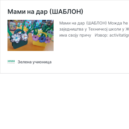
Мами на дар (ШАБЛОН)
Мами на дар (ШАБЛОН) Можда ће в
заједништва у Техничкој школи у 
има своју причу Извор: activitatigr
Зелена учионица