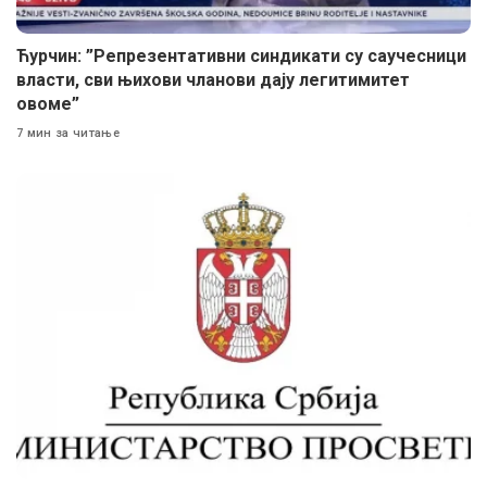
Ћурчин: ”Репрезентативни синдикати су саучесници
власти, сви њихови чланови дају легитимитет
овоме”
7 мин за читање