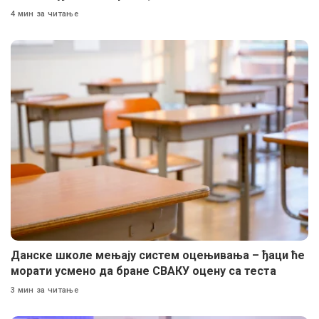
4 мин за читање
Данске школе мењају систем оцењивања – ђаци ће
морати усмено да бране СВАКУ оцену са теста
3 мин за читање