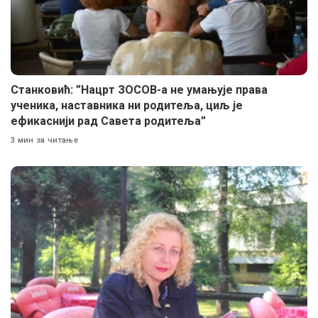
Станковић: ”Нацрт ЗОСОВ-а не умањује права
ученика, наставника ни родитеља, циљ је
ефикаснији рад Савета родитеља”
3 мин за читање