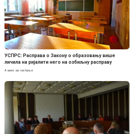
УСПРС: Расправа о Закону о образовању више
личила на ријалити него на озбиљну расправу
4 мин за читање