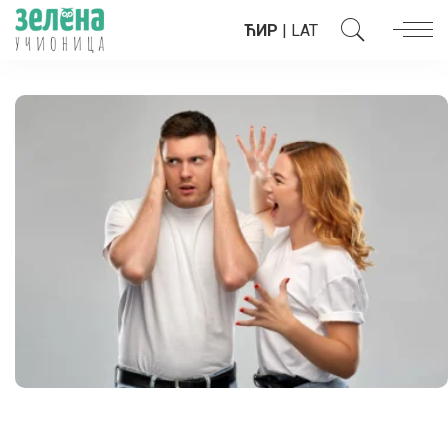
ЋИР
|
LAT