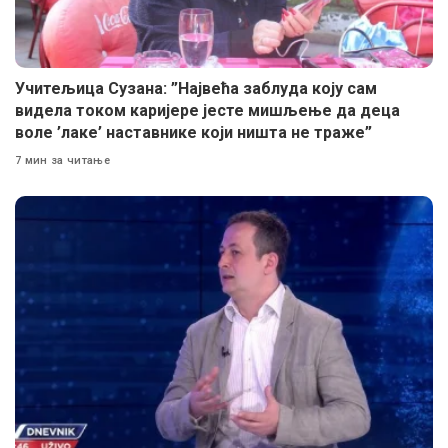
Учитељица Сузана: ”Највећа заблуда коју сам
видела током каријере јесте мишљење да деца
воле ’лаке’ наставнике који ништа не траже”
7 мин за читање