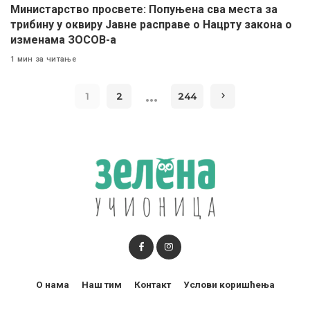
Министарство просвете: Попуњена сва места за
трибину у оквиру Јавне расправе о Нацрту закона о
изменама ЗОСОВ-а
1 мин за читање
…
1
2
244
О нама
Наш тим
Контакт
Услови коришћења