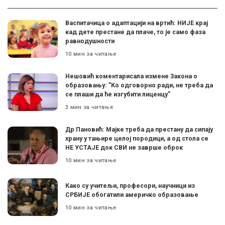
Васпитачица о адаптацији на вртић: НИЈЕ крај
кад дете престане да плаче, то је само фаза
равнодушности
10 мин за читање
Нешовић коментарисала измене Закона о
образовању: ”Ко одговорно ради, не треба да
се плаши да ће изгубити лиценцу”
3 мин за читање
Др Пановић: Мајке треба да престану да сипају
храну у тањире целој породици, а од стола се
НЕ УСТАЈЕ док СВИ не заврше оброк
10 мин за читање
Како су учитељи, професори, научници из
СРБИЈЕ обогатили америчко образовање
10 мин за читање