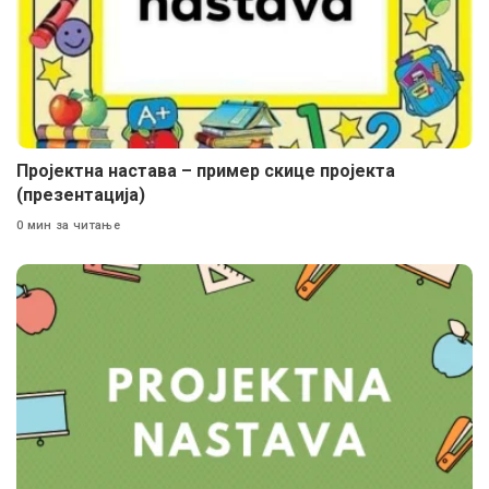
Пројектна настава – пример скице пројекта
(презентација)
0 мин за читање