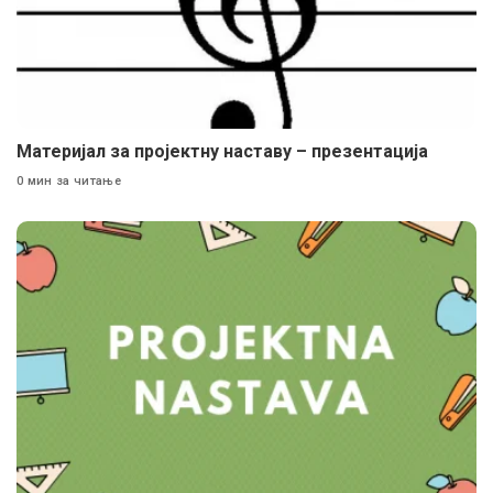
Материјал за пројектну наставу – презентација
0 мин за читање