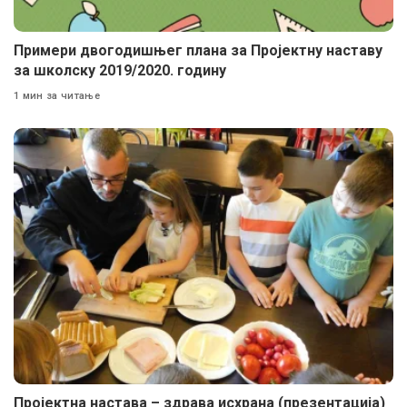
Примери двогодишњег плана за Пројектну наставу
за школску 2019/2020. годину
1 мин за читање
Пројектна настава – здрава исхрана (презентација)