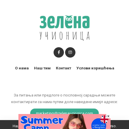
О нама
Наш тим
Контакт
Услови коришћења
За питања или предлоге о пословној сарадњи можете
контактирати са нама путем доле наведене имејл адресе:
marketing@zelenaucionica.com
×
Наш вебсајт користи колачиће да побољша ваше искуство.