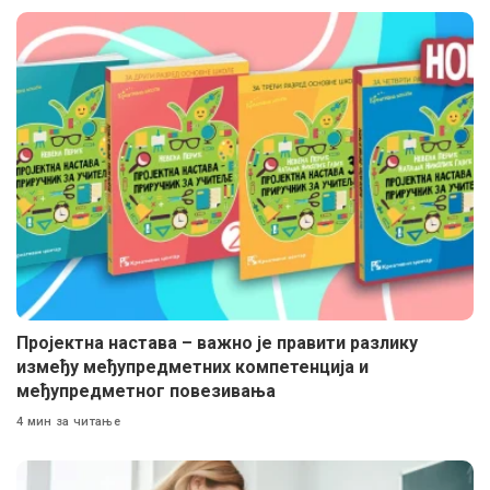
Пројектна настава – важно је правити разлику
између међупредметних компетенција и
међупредметног повезивања
4 мин за читање