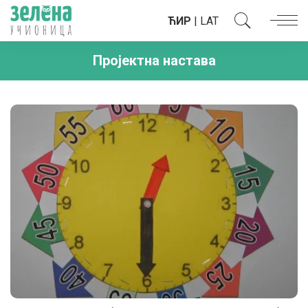
ЋИР
|
LAT
Пројектна настава