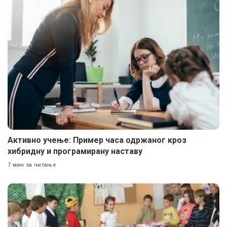
Активно учење: Пример часа одржаног кроз
хибридну и програмирану наставу
7 мин за читање