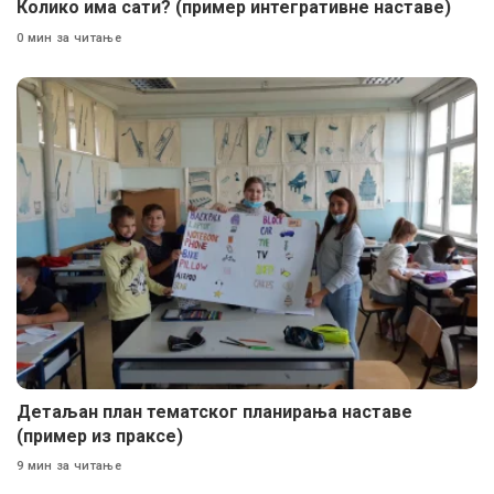
Колико има сати? (пример интегративне наставе)
0 мин за читање
Детаљан план тематског планирања наставе
(пример из праксе)
9 мин за читање