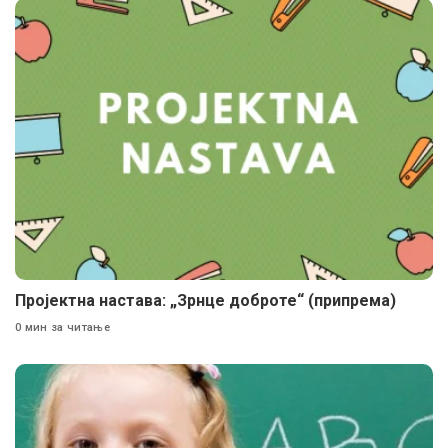
Пројектна настава: „Зрнце доброте“ (припрема)
0 мин за читање