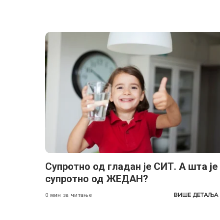
Супротно од гладан је СИТ. А шта је
супротно од ЖЕДАН?
ВИШЕ ДЕТАЉА
0 мин за читање