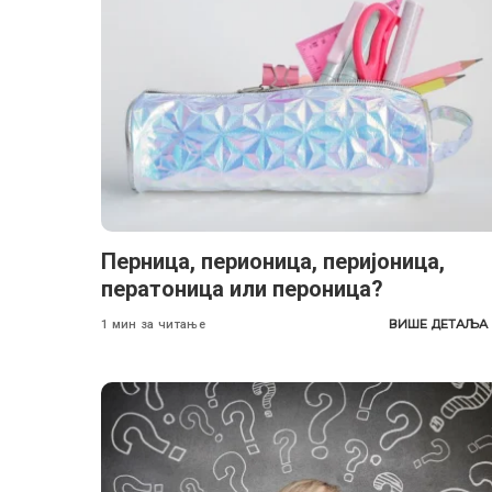
Перница, перионица, перијоница,
ператоница или пероница?
ВИШЕ ДЕТАЉА
1 мин за читање