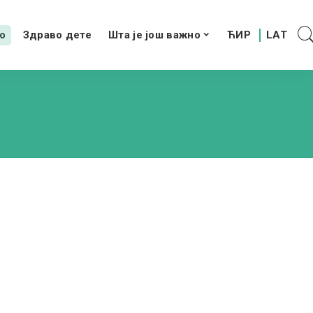
о
Здраво дете
Шта је још важно