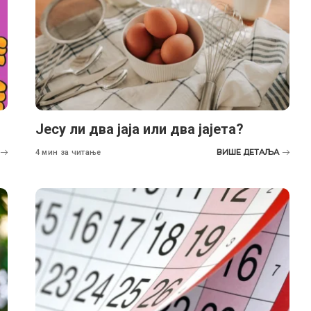
Јесу ли два јаја или два јајета?
ВИШЕ ДЕТАЉА
4 мин за читање