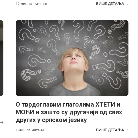
ВИШЕ ДЕТАЉА
12 мин за читање
О тврдоглавим глаголима ХТЕТИ и
МОЋИ и зашто су другачији од свих
других у српском језику
ВИШЕ ДЕТАЉА
1 мин за читање