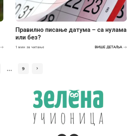
Правилно писање датума – са нулама
или без?
ВИШЕ ДЕТАЉА
1 мин за читање
…
9