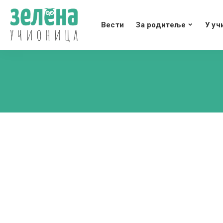
Вести
За родитеље
У уч