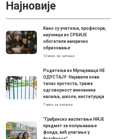
Најновије
Како су учитељи, професори,
научници из СРБИЈЕ
обогатили америчко
образовање
10 мин за читање
Родитељи из Мрчајеваца НЕ
ОДУСТАЈУ: Најавили нови
талас протеста, траже
одговорност виновника
насиља, школе, институција
7 мин за читање
”Грађанско васпитање НИЈЕ
предмет за попуњавање
фонда, већ улагање у
будућност”