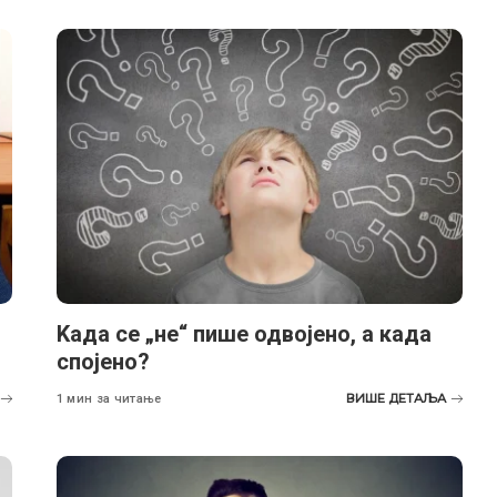
Kада се „не“ пише одвојено, а када
спојено?
ВИШЕ ДЕТАЉА
1 мин за читање