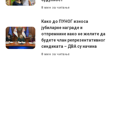
8 мин за читање
Како до ПУНОГ износа
јубиларне награде и
отпремнине иако не желите да
будете члан репрезентативног
синдиката – ДВА су начина
8 мин за читање