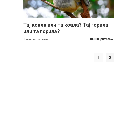
Тај коала или та коала? Тај горила
или та горила?
ВИШЕ ДЕТАЉА
1 мин за читање
1
2