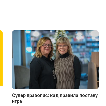
Супер правопис: кад правила постану
игра