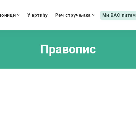
ионици
У вртићу
Реч стручњака
Ми ВАС питам
Правопис