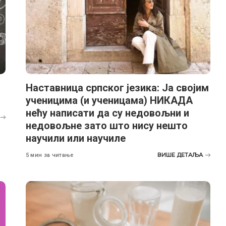
Наставница српског језика: Ја својим
ученицима (и ученицама) НИКАДА
нећу написати да су недовољни и
недовољне зато што нису нешто
научили или научиле
ВИШЕ ДЕТАЉА
5 мин за читање