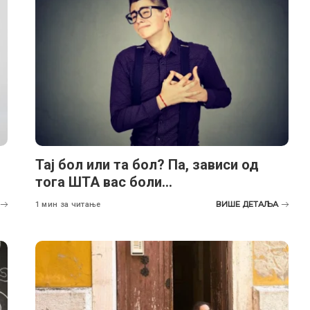
Тај бол или та бол? Па, зависи од
тога ШТА вас боли…
ВИШЕ ДЕТАЉА
1 мин за читање