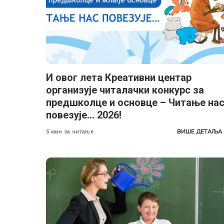
И овог лета Креативни центар
организује читалачки конкурс за
предшколце и основце – Читање на
повезује… 2026!
ВИШЕ ДЕТАЉА
5 мин за читање