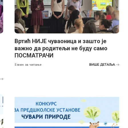
Вртић НИЈЕ чуваоница и зашто је
:
важно да родитељи не буду само
ПОСМАТРАЧИ
ВИШЕ ДЕТАЉА
5 мин за читање