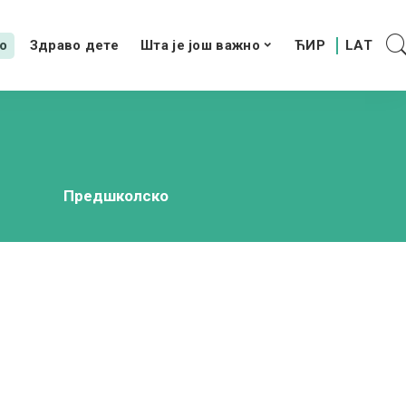
о
Здраво дете
Шта је још важно
Предшколско