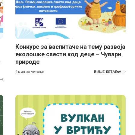
Конкурс за васпитаче на тему развоја
еколошке свести код деце – Чувари
с
природе
ВИШЕ ДЕТАЉА
2 мин за читање