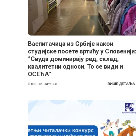
Васпитачица из Србије након
студијске посете вртићу у Словенији
”Свуда доминирају ред, склад,
квалитетни односи. То се види и
ОСЕЋА”
ВИШЕ ДЕТАЉА
3 мин за читање