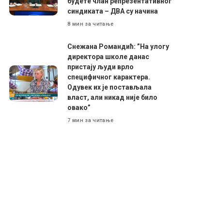
будете члан репрезентативног
синдиката – ДВА су начина
8 мин за читање
Снежана Романдић: ”На улогу
директора школе данас
пристају људи врло
специфичног карактера.
Одувек их је постављала
власт, али никад није било
овако”
7 мин за читање