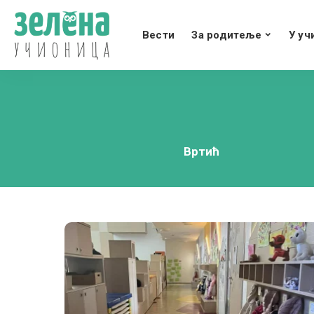
Вести
За родитеље
У уч
Вртић