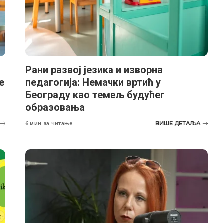
Рани развој језика и изворна
е
педагогија: Немачки вртић у
Београду као темељ будућег
образовања
ВИШЕ ДЕТАЉА
6 мин за читање