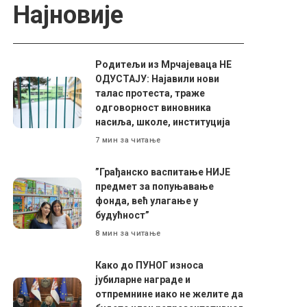
Најновије
Родитељи из Мрчајеваца НЕ
ОДУСТАЈУ: Најавили нови
талас протеста, траже
одговорност виновника
насиља, школе, институција
7 мин за читање
”Грађанско васпитање НИЈЕ
предмет за попуњавање
фонда, већ улагање у
будућност”
8 мин за читање
Како до ПУНОГ износа
јубиларне награде и
отпремнине иако не желите да