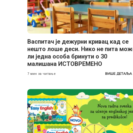
Васпитач је дежурни кривац кад се
нешто лоше деси. Нико не пита мож
ли једна особа бринути о 30
малишана ИСТОВРЕМЕНО
ВИШЕ ДЕТАЉА
7 мин за читање