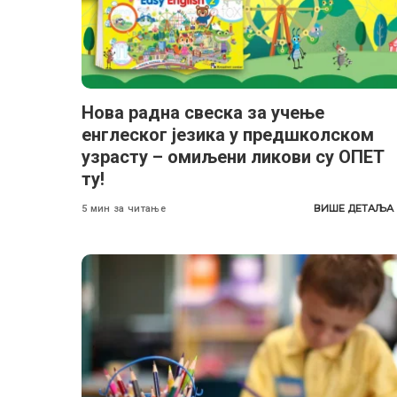
Нова радна свеска за учење
енглеског језика у предшколском
узрасту – омиљени ликови су ОПЕТ
ту!
ВИШЕ ДЕТАЉА
5 мин за читање