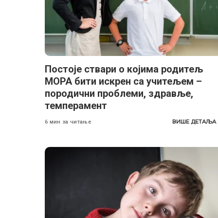
Постоје ствари о којима родитељ
МОРА бити искрен са учитељем –
породични проблеми, здравље,
темперамент
ВИШЕ ДЕТАЉА
6 мин за читање