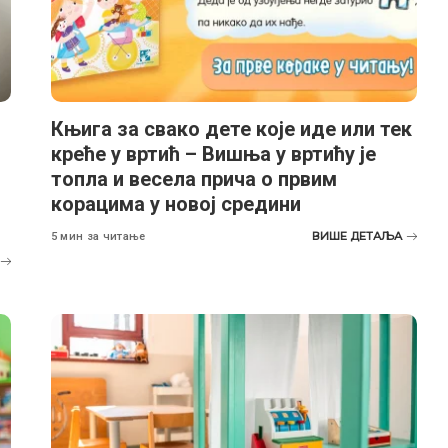
Књига за свако дете које иде или тек
креће у вртић – Вишња у вртићу је
топла и весела прича о првим
корацима у новој средини
ВИШЕ ДЕТАЉА
5 мин за читање