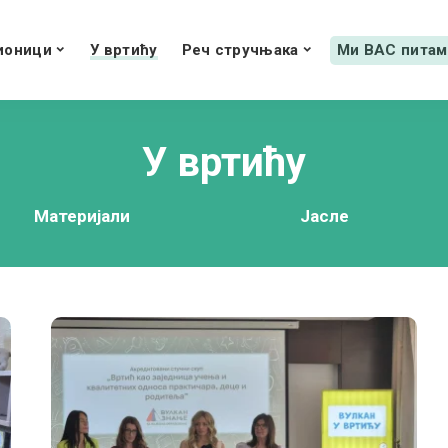
ионици
У вртићу
Реч стручњака
Ми ВАС питам
У вртићу
Материјали
Јасле