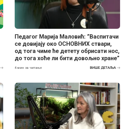
Педагог Марија Маловић: ”Васпитачи
се довијају око ОСНОВНИХ ствари,
од тога чиме ће детету обрисати нос,
до тога хоће ли бити довољно хране”
ВИШЕ ДЕТАЉА
4 мин за читање