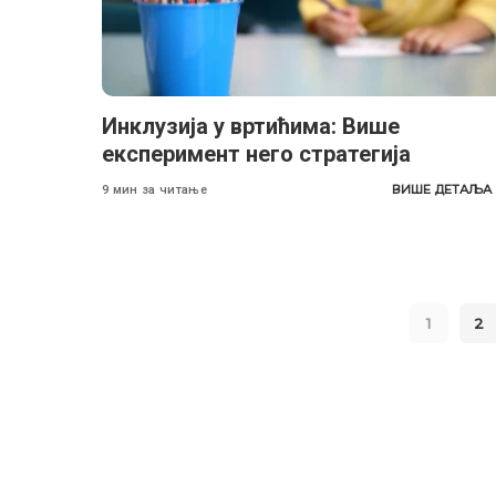
Инклузија у вртићима: Више
експеримент него стратегија
ВИШЕ ДЕТАЉА
9 мин за читање
1
2