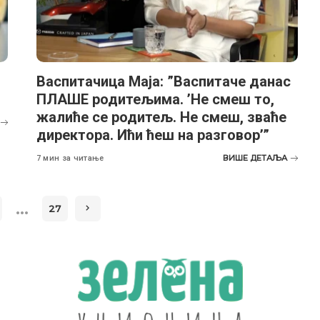
Васпитачица Маја: ”Васпитаче данас
ПЛАШЕ родитељима. ’Не смеш то,
жалиће се родитељ. Не смеш, зваће
директора. Ићи ћеш на разговор’”
ВИШЕ ДЕТАЉА
7 мин за читање
…
27