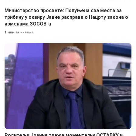
Министарство просвете: Попуњена сва места за
трибину у оквиру Јавне расправе о Нацрту закона о
изменама ЗОСОВ-а
1 мин за читање
Родитељи Јовине траже моменталну ОСТАВКУ и