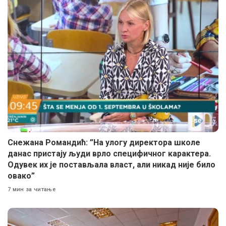
Снежана Романдић: ”На улогу директора школе
данас пристају људи врло специфичног карактера.
Одувек их је постављала власт, али никад није било
овако”
7 мин за читање