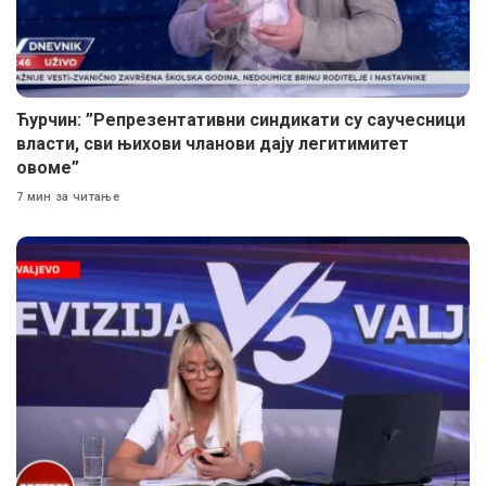
Ћурчин: ”Репрезентативни синдикати су саучесници
власти, сви њихови чланови дају легитимитет
овоме”
7 мин за читање