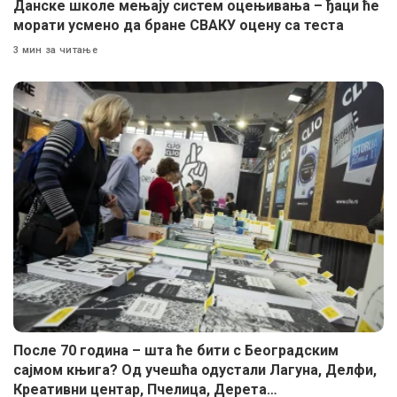
Данске школе мењају систем оцењивања – ђаци ће
морати усмено да бране СВАКУ оцену са теста
3 мин за читање
После 70 година – шта ће бити с Београдским
сајмом књига? Од учешћа одустали Лагуна, Делфи,
Креативни центар, Пчелица, Дерета…