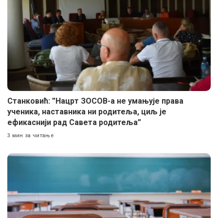
Станковић: ”Нацрт ЗОСОВ-а не умањује права
ученика, наставника ни родитеља, циљ је
ефикаснији рад Савета родитеља”
3 мин за читање