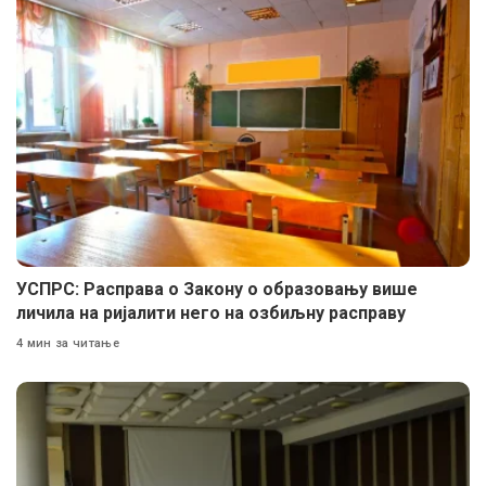
УСПРС: Расправа о Закону о образовању више
личила на ријалити него на озбиљну расправу
4 мин за читање