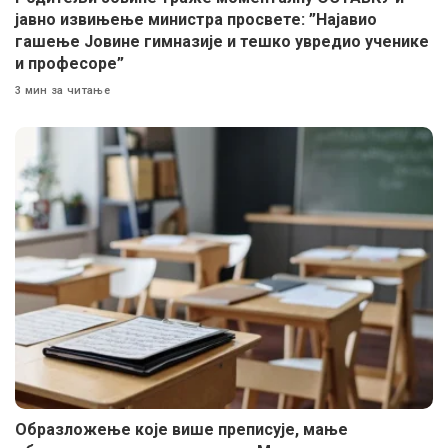
јавно извињење министра просвете: ”Најавио
гашење Јовине гимназије и тешко увредио ученике
и професоре”
3 мин за читање
Образложење које више преписује, мање