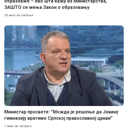
образлаже – ево шта кажу из Министарства,
ЗАШТО се мења Закон о образовању
10 мин за читање
Министар просвете: ”Можда је решење да Јовину
гимназију вратимо Српској православној цркви”
1 мин за читање