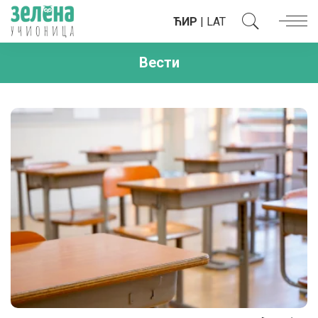
ЋИР
|
LAT
Вести