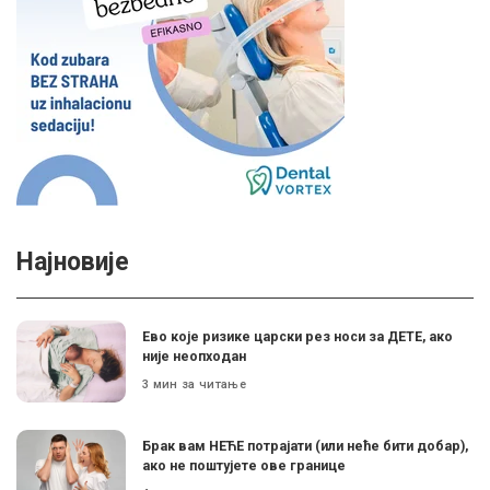
Најновије
Ево које ризике царски рез носи за ДЕТЕ, ако
није неопходан
3 мин за читање
Брак вам НЕЋЕ потрајати (или неће бити добар),
ако не поштујете ове границе