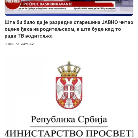
Шта би било да је разредни старешина ЈАВНО читао
оцене ђака на родитељском, а шта буде кад то
ради ТВ водитељка
9 мин за читање