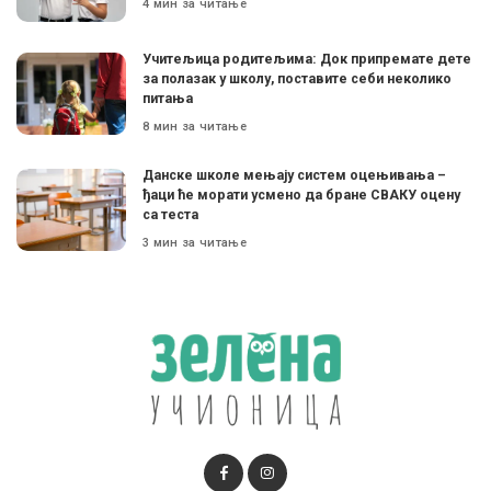
4 мин за читање
Учитељица родитељима: Док припремате дете
за полазак у школу, поставите себи неколико
питања
8 мин за читање
Данске школе мењају систем оцењивања –
ђаци ће морати усмено да бране СВАКУ оцену
са теста
3 мин за читање