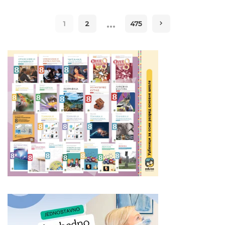
…
1
2
475