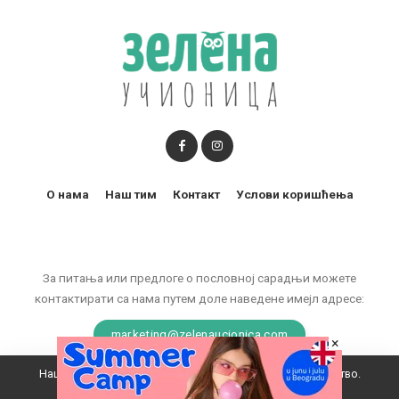
О нама
Наш тим
Контакт
Услови коришћења
За питања или предлоге о пословној сарадњи можете
контактирати са нама путем доле наведене имејл адресе:
marketing@zelenaucionica.com
×
Наш вебсајт користи колачиће да побољша ваше искуство.