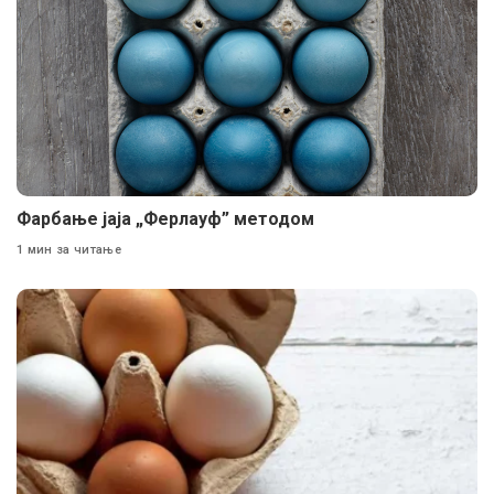
Фарбање јаја „Ферлауф” методом
1 мин за читање