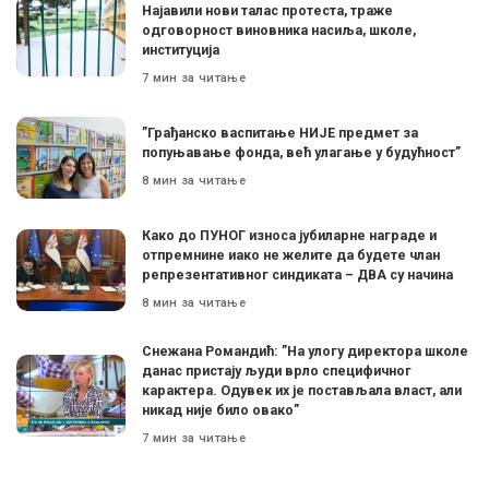
Најавили нови талас протеста, траже
одговорност виновника насиља, школе,
институција
7 мин за читање
”Грађанско васпитање НИЈЕ предмет за
попуњавање фонда, већ улагање у будућност”
8 мин за читање
Како до ПУНОГ износа јубиларне награде и
отпремнине иако не желите да будете члан
репрезентативног синдиката – ДВА су начина
8 мин за читање
Снежана Романдић: ”На улогу директора школе
данас пристају људи врло специфичног
карактера. Одувек их је постављала власт, али
никад није било овако”
7 мин за читање