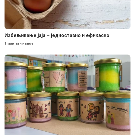
Избељивање јаја – једноставно и ефикасно
1 мин за читање