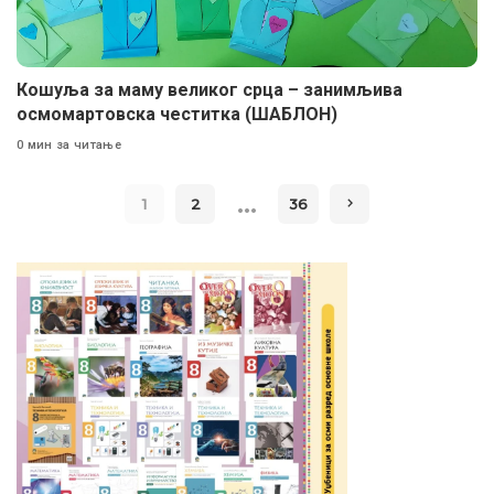
Кошуља за маму великог срца – занимљива
осмомартовска честитка (ШАБЛОН)
0 мин за читање
…
1
2
36