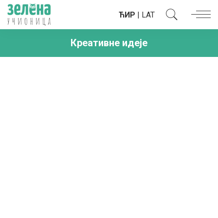
ЋИР
|
LAT
Креативне идеје