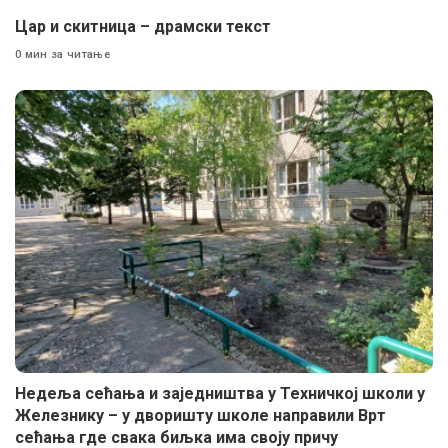
Цар и скитница – драмски текст
0 мин за читање
Недеља сећања и заједништва у Техничкој школи у
Железнику – у дворишту школе направили Врт
сећања где свака биљка има своју причу