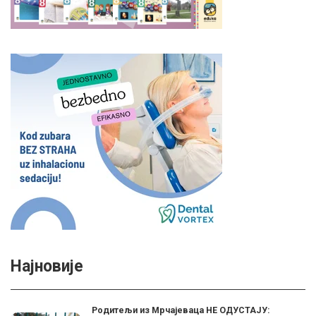
Најновије
Родитељи из Мрчајеваца НЕ ОДУСТАЈУ: