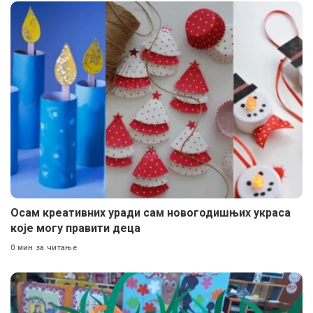
Осам креативних уради сам новогодишњих украса
које могу правити деца
0 мин за читање