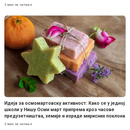
2 мин за читање
Идеја за осмомартовску активност: Како се у једној
школи у Нишу Осми март припрема кроз часове
предузетништва, хемије и израде мирисних поклона
2 мин за читање