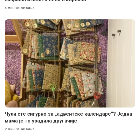
4 мин за читање
Чули сте сигурно за „адвентске календаре“? Једна
мама је то урадила другачије
2 мин за читање