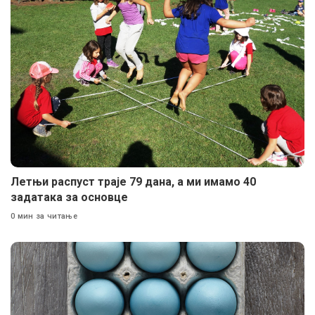
Летњи распуст траје 79 дана, а ми имамо 40
задатака за основце
0 мин за читање