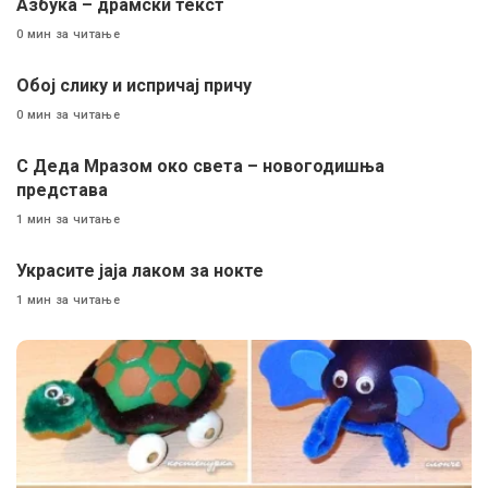
Aзбука – драмски текст
0 мин за читање
Обој слику и испричај причу
0 мин за читање
С Деда Мразом око света – новогодишња
представа
1 мин за читање
Украсите јаја лаком за нокте
1 мин за читање