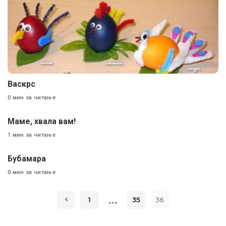
Васкрс
0 мин за читање
Маме, хвала вам!
1 мин за читање
Бубамара
0 мин за читање
…
1
35
36