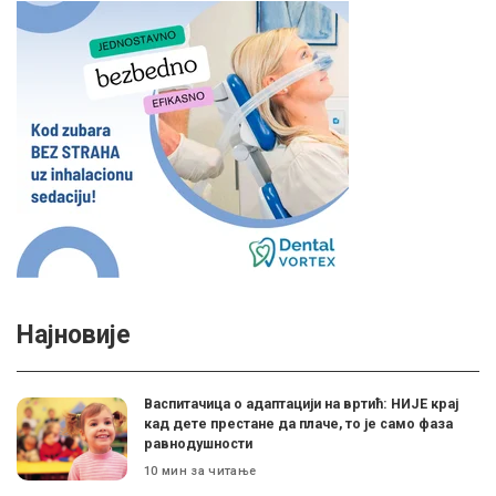
Најновије
Васпитачица о адаптацији на вртић: НИЈЕ крај
кад дете престане да плаче, то је само фаза
равнодушности
10 мин за читање