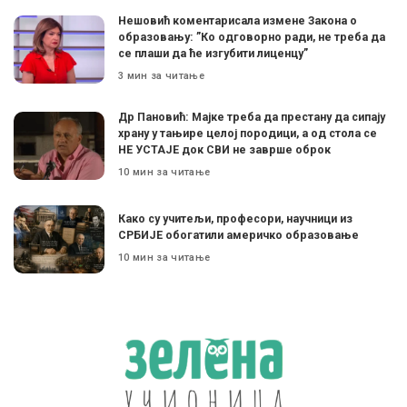
Нешовић коментарисала измене Закона о
образовању: ”Ко одговорно ради, не треба да
се плаши да ће изгубити лиценцу”
3 мин за читање
Др Пановић: Мајке треба да престану да сипају
храну у тањире целој породици, а од стола се
НЕ УСТАЈЕ док СВИ не заврше оброк
10 мин за читање
Како су учитељи, професори, научници из
СРБИЈЕ обогатили америчко образовање
10 мин за читање