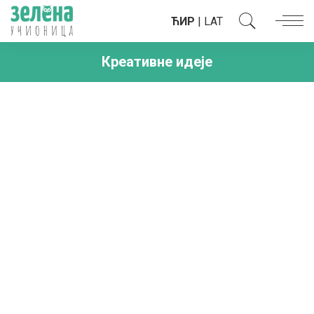
ЋИР
|
LAT
Креативне идеје