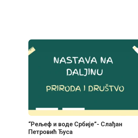
“Рељеф и воде Србије”- Слађан
Петровић Ђуса