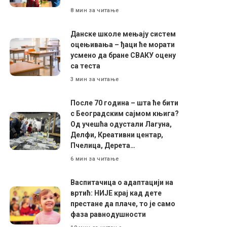
8 мин за читање
Данске школе мењају систем
оцењивања – ђаци ће морати
усмено да бране СВАКУ оцену
са теста
3 мин за читање
После 70 година – шта ће бити
с Београдским сајмом књига?
Од учешћа одустали Лагуна,
Делфи, Креативни центар,
Пчелица, Дерета…
6 мин за читање
Васпитачица о адаптацији на
вртић: НИЈЕ крај кад дете
престане да плаче, то је само
фаза равнодушности