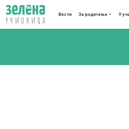
Вести
За родитеље
У уч