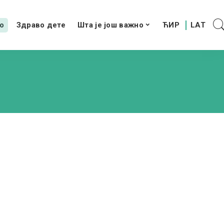
о
Здраво дете
Шта је још важно