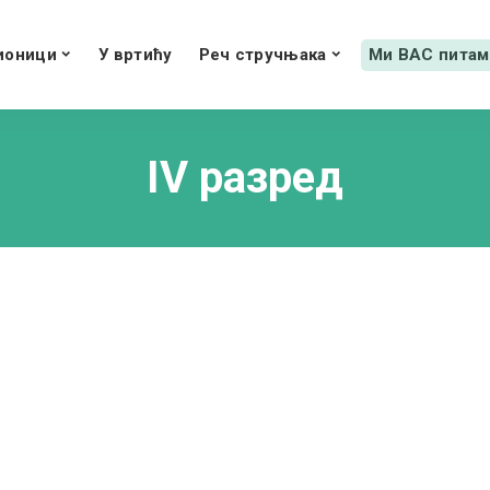
ионици
У вртићу
Реч стручњака
Ми ВАС питам
IV разред