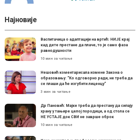
Најновије
Васпитачица о адаптацији на вртић: НИЈЕ крај
кад дете престане да плаче, то је само фаза
равнодушности
10 мин за читање
Нешовић коментарисала измене Закона о
образовању: ”Ко одговорно ради, не треба да
се плаши да ће изгубити лиценцу”
3 мин за читање
Др Пановић: Мајке треба да престану да сипају
храну у тањире целој породици, а од стола се
НЕ УСТАЈЕ док СВИ не заврше оброк
10 мин за читање