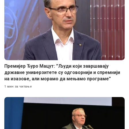
Премијер Ђуро Мацут: ”Људи који завршавају
државне универзитете су одговорнији и спремнији
на изазове, али морамо да мењамо програме”
1 мин за читање