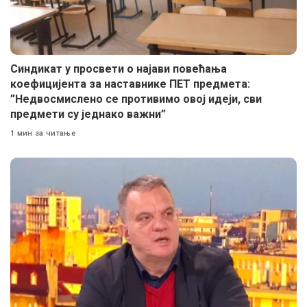
Синдикат у просвети о најави повећања
коефицијента за наставнике ПЕТ предмета:
”Недвосмислено се противимо овој идеји, сви
предмети су једнако важни”
1 мин за читање