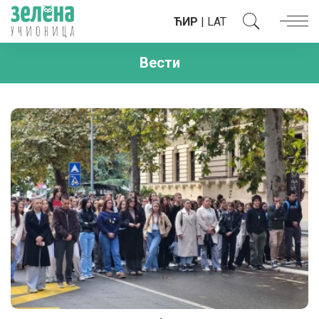
ЋИР
|
LAT
Вести