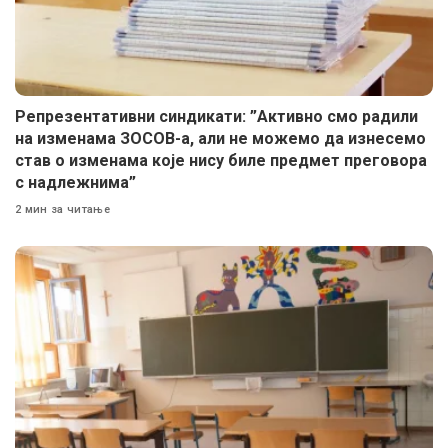
Репрезентативни синдикати: ”Активно смо радили
на изменама ЗОСОВ-а, али не можемо да изнесемо
став о изменама које нису биле предмет преговора
с надлежнима”
2 мин за читање