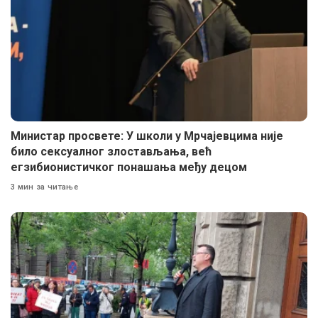
Министар просвете: У школи у Мрчајевцима није
било сексуалног злостављања, већ
егзибионистичког понашања међу децом
3 мин за читање