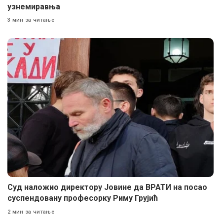
узнемиравња
3 мин за читање
Суд наложио директору Јовине да ВРАТИ на посао
суспендовану професорку Риму Грујић
2 мин за читање