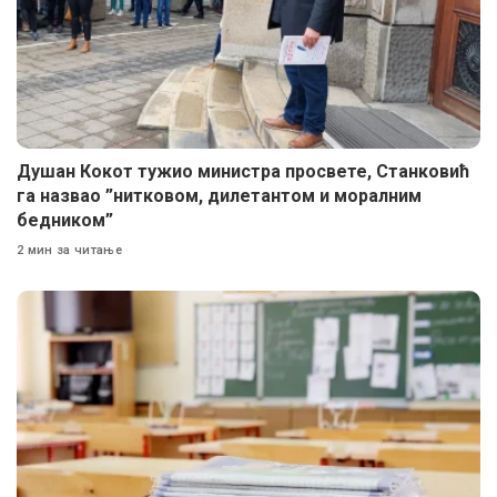
Душан Кокот тужио министра просвете, Станковић
га назвао ”нитковом, дилетантом и моралним
бедником”
2 мин за читање