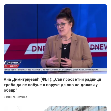
Ана Димитријевић (ФБГ): „Сви просветни радници
треба да се побуне и поруче да ово не долази у
обзир“
6 мин за читање