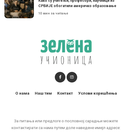
Како су учитељи, професори, научници из
СРБИЈЕ обогатили америчко образовање
10 мин за читање
О нама
Наш тим
Контакт
Услови коришћења
За питања или предлоге о пословној сарадњи можете
контактирати са нама путем доле наведене имејл адресе: