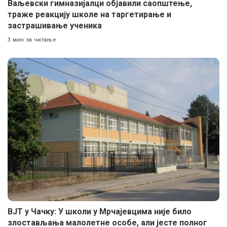
Ваљевски гимназијалци објавили саопштење,
траже реакцију школе на таргетирање и
застрашивање ученика
3 мин за читање
ВЈТ у Чачку: У школи у Мрчајевцима није било
злостављања малолетне особе, али јесте полног