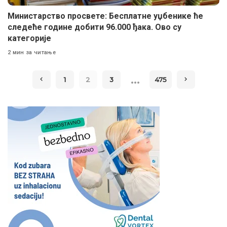
Министарство просвете: Бесплатне уџбенике ће
следеће године добити 96.000 ђака. Ово су
категорије
2 мин за читање
…
1
2
3
475