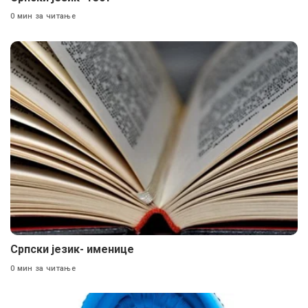
0 мин за читање
Српски језик- именице
0 мин за читање