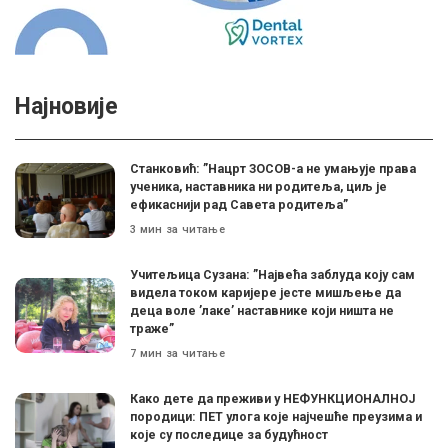
Најновије
Станковић: ”Нацрт ЗОСОВ-а не умањује права
ученика, наставника ни родитеља, циљ је
ефикаснији рад Савета родитеља”
3 мин за читање
Учитељица Сузана: ”Највећа заблуда коју сам
видела током каријере јесте мишљење да
деца воле ’лаке’ наставнике који ништа не
траже”
7 мин за читање
Како дете да преживи у НЕФУНКЦИОНАЛНОЈ
породици: ПЕТ улога које најчешће преузима и
које су последице за будућност