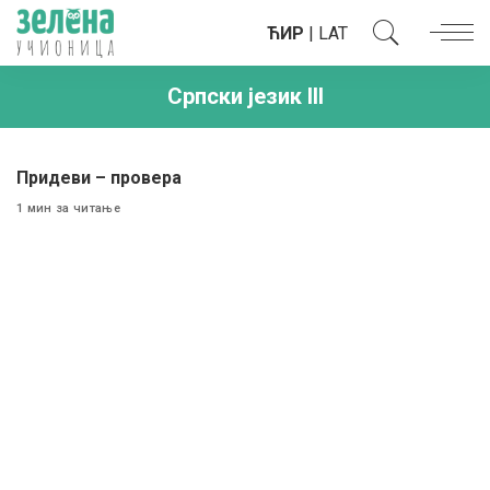
ЋИР
|
LAT
Српски језик III
Придеви – провера
1 мин за читање