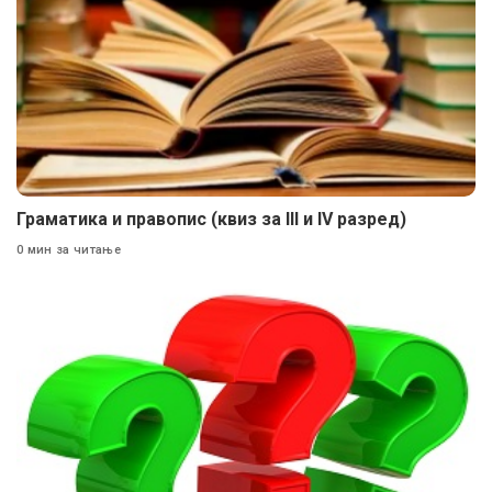
Граматика и правопис (квиз за III и IV разред)
0 мин за читање