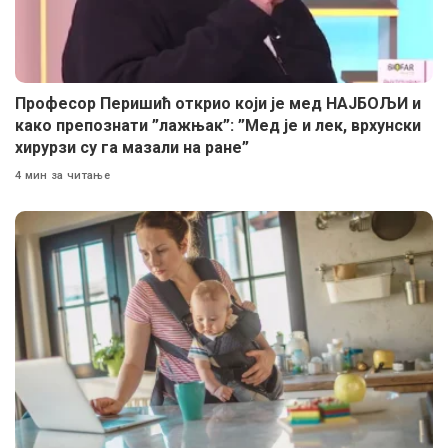
Професор Перишић открио који је мед НАЈБОЉИ и
како препознати ”лажњак”: ”Мед је и лек, врхунски
хирурзи су га мазали на ране”
4 мин за читање