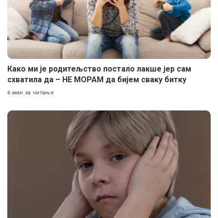
Како ми је родитељство постало лакше јер сам
схватила да – НЕ МОРАМ да бијем сваку битку
6 мин за читање