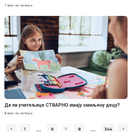
7 мин за читање
Да ли учитељице СТВАРНО имају омиљену децу?
8 мин за читање
…
…
1
6
7
8
344