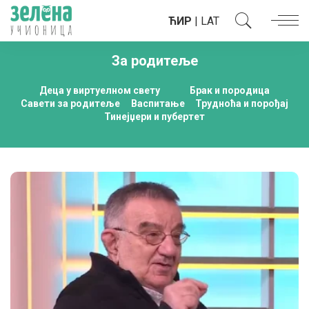
ЋИР
|
LAT
За родитеље
Деца у виртуелном свету
Брак и породица
Савети за родитеље
Васпитање
Трудноћа и порођај
Тинејџери и пубертет