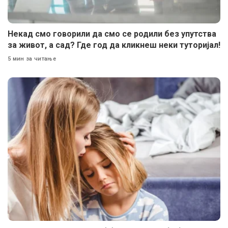
Некад смо говорили да смо се родили без упутства
за живот, а сад? Где год да кликнеш неки туторијал!
5 мин за читање