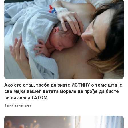
Ако сте отац, треба да знате ИСТИНУ о томе шта је
све мајка вашег детета морала да прође да бисте
се ви звали ТАТОМ
5 мин за читање