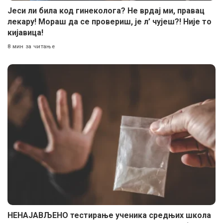
Јеси ли била код гинеколога? Не врдај ми, правац
лекару! Мораш да се провериш, је л’ чујеш?! Није то
кијавица!
8 мин за читање
НЕНАЈАВЉЕНО тестирање ученика средњих школа