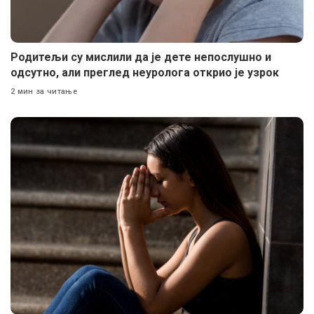
Родитељи су мислили да је дете непослушно и
одсутно, али преглед неуролога открио је узрок
2 мин за читање