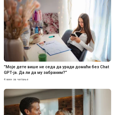
”Моје дете више не седа да уради домаћи без Chat
GPT-ја. Да ли да му забраним?”
4 мин за читање