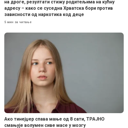
на дроге, резултати стижу родитељима на кућну
адресу – како се суседна Хрватска бори против
зависности од наркотика код деце
5 мин за читање
Ако тинејџер спава мање од 8 сати, ТРАЈНО
смањује волумен сиве масе у мозгу