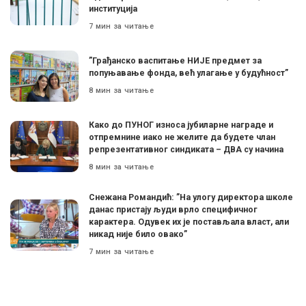
институција
7 мин за читање
”Грађанско васпитање НИЈЕ предмет за
попуњавање фонда, већ улагање у будућност”
8 мин за читање
Како до ПУНОГ износа јубиларне награде и
отпремнине иако не желите да будете члан
репрезентативног синдиката – ДВА су начина
8 мин за читање
Снежана Романдић: ”На улогу директора школе
данас пристају људи врло специфичног
карактера. Одувек их је постављала власт, али
никад није било овако”
7 мин за читање