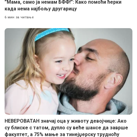
”Мама, само ја немам БФФ!”: Како помоћи ћерки
када нема најбољу другарицу
6 мин за читање
НЕВЕРОВАТАН значај оца у животу девојчице: Ако
су блиске с татом, дупло су веће шансе да заврше
факултет, а 75% мање за тинејџерску трудноћу