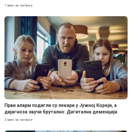
7 мин за читање
Први аларм подигли су лекари у Јужној Кореји, а
дијагноза звучи брутално: Дигитална деменција
2 мин за читање