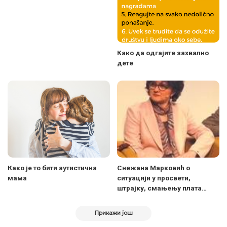
Како да одгајите захвално
дете
Како је то бити аутистична
Снежана Марковић о
мама
ситуацији у просвети,
штрајку, смањењу плата…
Прикажи још