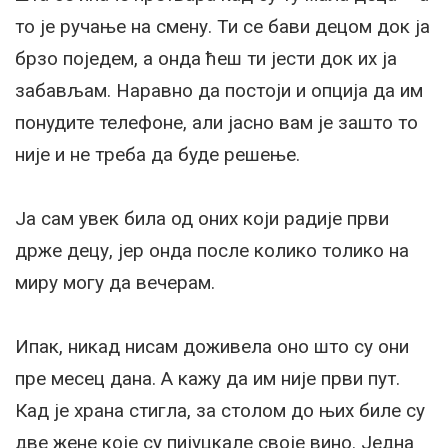
то је ручање на смену. Ти се бави децом док ја
брзо поједем, а онда ћеш ти јести док их ја
забављам. Наравно да постоји и опција да им
понудите телефоне, али јасно вам је зашто то
није и не треба да буде решење.
Ја сам увек била од оних који радије први
држе децу, јер онда после колико толико на
миру могу да вечерам.
Ипак, никад нисам доживела оно што су они
пре месец дана. А кажу да им није први пут.
Кад је храна стигла, за столом до њих биле су
две жене које су пијуцкале своје вино. Једна