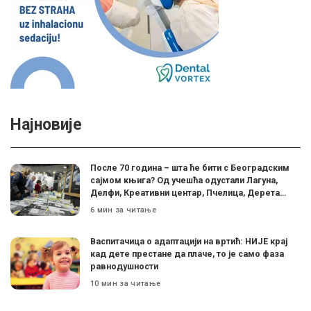
Најновије
После 70 година – шта ће бити с Београдским
сајмом књига? Од учешћа одустали Лагуна,
Делфи, Креативни центар, Пчелица, Дерета…
6 мин за читање
Васпитачица о адаптацији на вртић: НИЈЕ крај
кад дете престане да плаче, то је само фаза
равнодушности
10 мин за читање