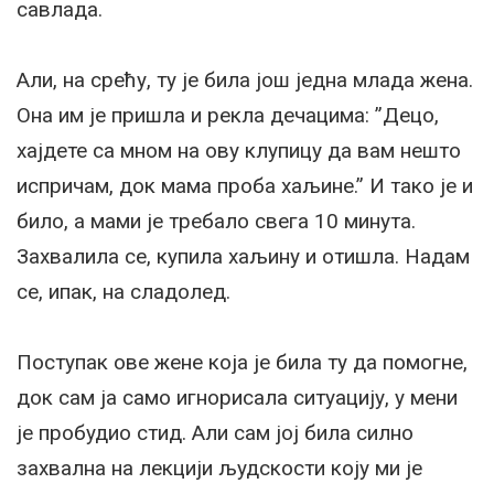
савлада.
Али, на срећу, ту је била још једна млада жена.
Она им је пришла и рекла дечацима: ”Децо,
хајдете са мном на ову клупицу да вам нешто
испричам, док мама проба хаљине.” И тако је и
било, а мами је требало свега 10 минута.
Захвалила се, купила хаљину и отишла. Надам
се, ипак, на сладолед.
Поступак ове жене која је била ту да помогне,
док сам ја само игнорисала ситуацију, у мени
је пробудио стид. Али сам јој била силно
захвална на лекцији људскости коју ми је