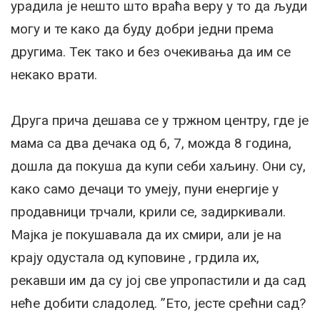
урадила је нешто што враћа веру у то да људи
могу и те како да буду добри једни према
другима. Тек тако и без очекивања да им се
некако врати.
Друга прича дешава се у тржном центру, где је
мама са два дечака од 6, 7, можда 8 година,
дошла да покуша да купи себи хаљину. Они су,
како само дечаци то умеју, пуни енергије у
продавници трчали, крили се, задиркивали.
Мајка је покушавала да их смири, али је на
крају одустала од куповине , грдила их,
рекавши им да су јој све упропастили и да сад
неће добити сладолед. ”Ето, јесте срећни сад?