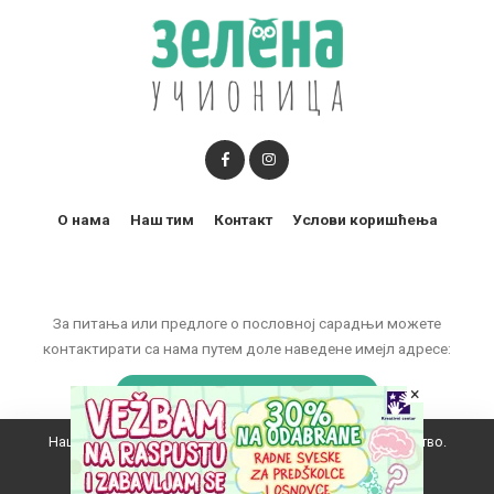
О нама
Наш тим
Контакт
Услови коришћења
За питања или предлоге о пословној сарадњи можете
контактирати са нама путем доле наведене имејл адресе:
marketing@zelenaucionica.com
×
Наш вебсајт користи колачиће да побољша ваше искуство.
© 2011-2024 Copyright by Zelena učionica. All Rights reserved.
Прихватам