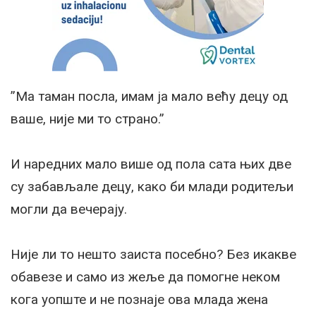
”Ма таман посла, имам ја мало већу децу од
ваше, није ми то страно.”
И наредних мало више од пола сата њих две
су забављале децу, како би млади родитељи
могли да вечерају.
Није ли то нешто заиста посебно? Без икакве
обавезе и само из жеље да помогне неком
кога уопште и не познаје ова млада жена