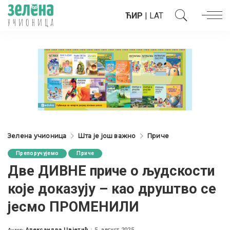
ЋИР
|
LAT
Зелена учионица
Шта је још важно
Приче
Препоручујемо
Приче
Две ДИВНЕ приче о људскости
које доказују – као друштво се
јесмо ПРОМЕНИЛИ
Александра Цвјетић
5. август 2025.
Аутор: