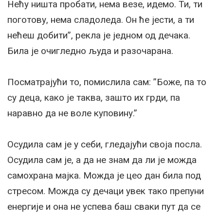
Нећу ништа пробати, нема везе, идемо. Ти, ти
поготову, нема сладоледа. Он ће јести, а ти
нећеш добити”, рекла је једном од дечака.
Била је очигледно људа и разочарана.
Посматрајући то, помислила сам: ”Боже, па то
су деца, како је таква, зашто их грди, па
наравно да не воле куповину.”
Осудила сам је у себи, гледајући своја посла.
Осудила сам је, а да не знам да ли је можда
самохрана мајка. Можда је цео дан била под
стресом. Можда су дечаци увек тако препуни
енергије и она не успева баш сваки пут да се