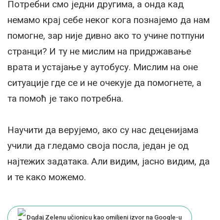
Потребни смо једни другима, а онда кад
немамо крај себе неког кога познајемо да нам
помогне, зар није дивно ако то учине потпуни
странци? И ту не мислим на придржавање
врата и устајање у аутобусу. Мислим на оне
ситуације где се и не очекује да помогнете, а
та помоћ је тако потребна.
Научити да верујемо, ако су нас деценијама
учили да гледамо своја посла, један је од
најтежих задатака. Али видим, јасно видим, да
и те како можемо.
Dodaj Zelenu učionicu kao omiljeni izvor na Google-u