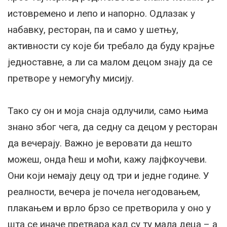
истовремено и лепо и напорно. Одлазак у
набавку, ресторан, па и само у шетњу,
активности су које би требало да буду крајње
једноставне, а ли са малом децом знају да се
претворе у немогућу мисију.
Тако су он и моја снаја одлучили, само њима
знано због чега, да седну са децом у ресторан
да вечерају. Важно је веровати да нешто
можеш, онда ћеш и моћи, кажу лајфкоучеви.
Они који немају децу од три и једне године. У
реалности, вечера је почела негодовањем,
плакањем и врло брзо се претворила у оно у
шта се иначе претвара кад су ту мала деца – а