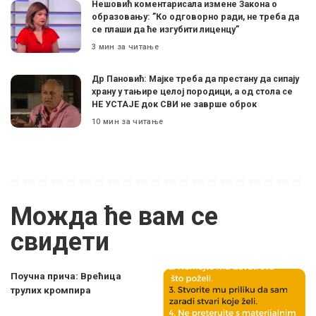
Нешовић коментарисала измене Закона о
образовању: ”Ко одговорно ради, не треба да
се плаши да ће изгубити лиценцу”
3 мин за читање
Др Пановић: Мајке треба да престану да сипају
храну у тањире целој породици, а од стола се
НЕ УСТАЈЕ док СВИ не заврше оброк
10 мин за читање
Можда ће вам се
свидети
Поучна прича: Врећица
трулих кромпира