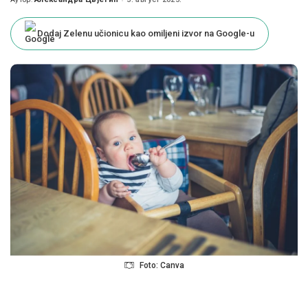
Posted
by
Dodaj Zelenu učionicu kao omiljeni izvor na Google-u
Foto: Canva