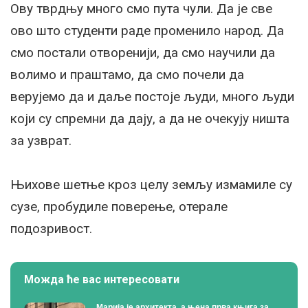
Ову тврдњу много смо пута чули. Да је све
ово што студенти раде променило народ. Да
смо постали отворенији, да смо научили да
волимо и праштамо, да смо почели да
верујемо да и даље постоје људи, много људи
који су спремни да дају, а да не очекују ништа
за узврат.
Њихове шетње кроз целу земљу измамиле су
сузе, пробудиле поверење, отерале
подозривост.
Можда ће вас интересовати
Марија је архитекта, а њена прва књига за