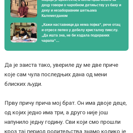
децу говори о чаробном детињству уз баку и
деку и незаборавним шетњама
Калемегданом
„Кажи наставници да нема појма“, рече отац
и отресе пепео у дебелу кристалну пикслу.
„Да ишта зна, не би ходала подераних
чарапа“…
Да је заиста тако, увериле ду ме две приче
које сам чула последњих дана од мени
блиских људи.
Прву причу прича мој брат. Он има двоје деце,
од којих једно има три, а друго није још
напунило једну годину. Сви који смо прошли
кроз тај период родитељства знамо колико је