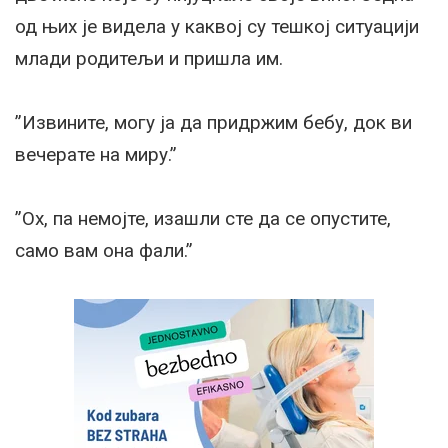
од њих је видела у каквој су тешкој ситуацији
млади родитељи и пришла им.
”Извините, могу ја да придржим бебу, док ви
вечерате на миру.”
”Ох, па немојте, изашли сте да се опустите,
само вам она фали.”