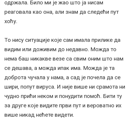
одржала. Било ми је жао што ја нисам
реаговала као она, али знам да следећи пут
хоћу.
То нису ситуације које сам имала прилике да
видим или доживим до недавно. Можда то
нема баш никакве везе са свим оним што нам
се дешава, а можда ипак има. Можда је та
доброта чучала у нама, а сад је почела да се
шири, попут вируса. И није више ни срамота ни
чудно прићи неком и понудити помоћ. Бити ту
за друге које видите први пут и вероватно их
више никад нећете видети.