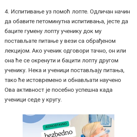
4. Испитивање уз помоћ лопте. Одличан начин
да обавите петоминутна испитивања, јесте да
баците гумену лопту ученику док му
постављате питање у вези са обрађеном
лекцијом. Ако ученик одговори тачно, он или
она ће се окренути и бацити лопту другом
ученику. Нека и ученици постављају питања,
тако ће истовремено и обнављати научено
Ова активност је посебно успешна када
ученици седе у кругу.