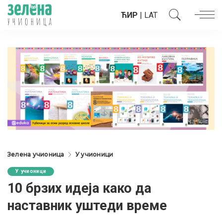
ЋИР
|
LAT
Зелена учионица
У учионици
У учионици
10 брзих идеја како да
наставник уштеди време