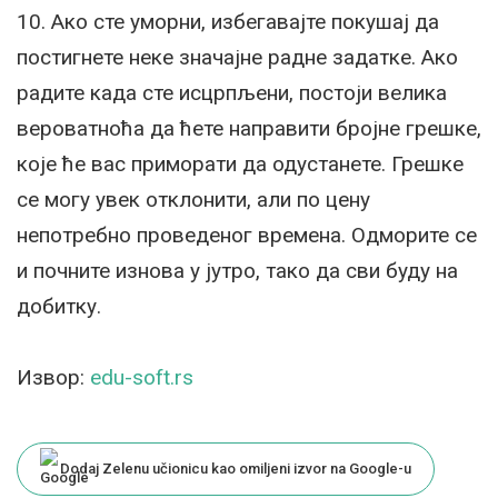
10. Ако сте уморни, избегавајте покушај да
постигнете неке значајне радне задатке. Ако
радите када сте исцрпљени, постоји велика
вероватноћа да ћете направити бројне грешке,
које ће вас приморати да одустанете. Грешке
се могу увек отклонити, али по цену
непотребно проведеног времена. Одморите се
и почните изнова у јутро, тако да сви буду на
добитку.
Извор:
edu-soft.rs
Dodaj Zelenu učionicu kao omiljeni izvor na Google-u