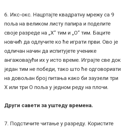
6. Икс-окс. Нацртајте квадратну мрежу са 9
поља на великом листу папира и поделите
своје разреде на „X“ тим и „О“ тим. Баците
новчић да одлучите ко ће играти први. Ово је
одличан начин да испитујете ученике
ангажовајући их у исто време. Играјте све док
један тим не победи, тако што ће одговориати
на довољан број питања како би заузели три
X или три О поља у једном реду на плочи.
Други савети за уштеду времена.
7. Подстичите читање у разреду. Користите