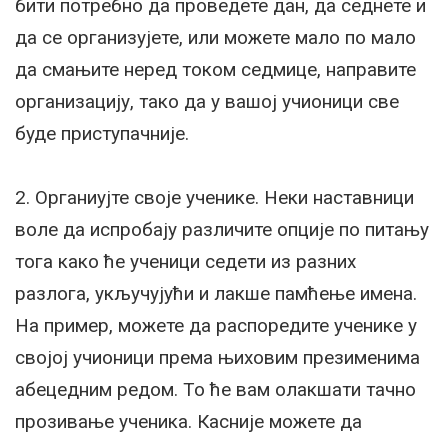
бити потребно да проведете дан, да седнете и
да се организујете, или можете мало по мало
да смањите неред током седмице, направите
организацију, тако да у вашој учионици све
буде приступачније.
2. Органиујте своје ученике. Неки наставници
воле да испробају различите опције по питању
тога како ће ученици седети из разних
разлога, укључујући и лакше памћење имена.
На пример, можете да распоредите ученике у
својој учионици према њиховим презименима
абецедним редом. То ће вам олакшати тачно
прозивање ученика. Касније можете да