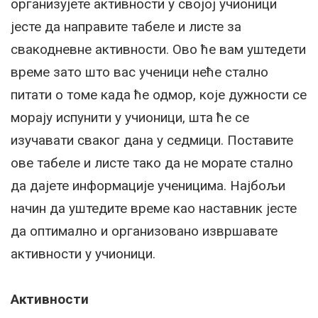
организујете активности у својој учионици
јесте да направите табеле и листе за
свакодневне активности. Ово ће вам уштедети
време зато што вас ученици неће стално
питати о томе када ће одмор, које дужности се
морају испунити у учионици, шта ће се
изучавати сваког дана у седмици. Поставите
ове табеле и листе тако да не морате стално
да дајете информације ученицима. Најбољи
начин да уштедите време као наставник јесте
да оптимално и организовано извршавате
активности у учионици.
Активности