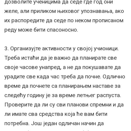
дозволите ученицима да седе где год они
желе, али приликом њиховог упознавања, ако
их распоредите да седе по неком прописаном
реду може бити спасоносно.
3. Организујте активности у својој учионици.
Треба истаћи да је важно да планирате све
своје часове унапред, а не да покушавате да
урадите све када час треба да почне. Одлично
време да почнете са планирањем наставе за
следећу годину је за време летњег распуста.
Проверите да ли су сви планови спремни и да
ли имате сва средства која ће вам бити
потребна. Још један одличан начин да