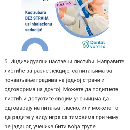
5. Индивидуални наставни листићи. Направите
листиће за разне лекције, са питањима за
понављање градива на једној страни и
одговорима на другој. Можете да подигнете
листић и допустите својим учениицма да
одговарају на питања гласно, или можете то
да радите у виду игре са тимовима при чему
ће јаданод ученика бити вођа групе.