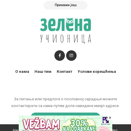
Прикажи још
О нама
Наш тим
Контакт
Услови коришћења
За питања или предлоге о пословној сарадњи можете
контактирати са нама путем доле наведене имејл адресе:
marketing@zelenaucionica.com
×
Наш вебсајт користи колачиће да побољша ваше искуство.