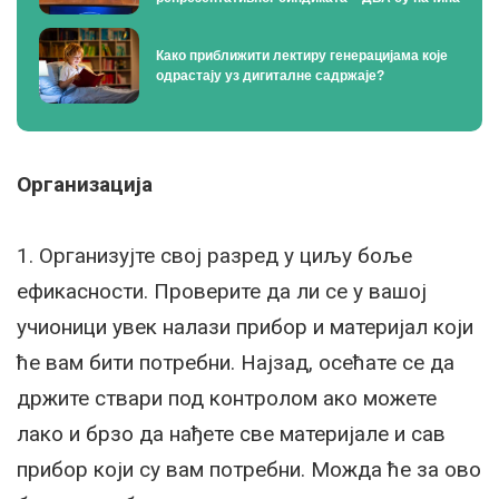
Како приближити лектиру генерацијама које
одрастају уз дигиталне садржаје?
Организација
1. Организујте свој разред у циљу боље
ефикасности. Проверите да ли се у вашој
учионици увек налази прибор и материјал који
ће вам бити потребни. Најзад, осећате се да
држите ствари под контролом ако можете
лако и брзо да нађете све материјале и сав
прибор који су вам потребни. Можда ће за ово