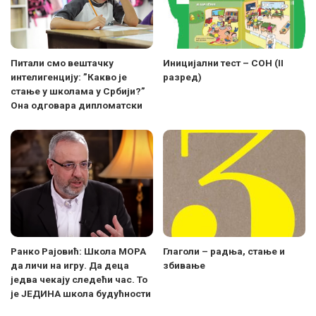
Питали смо вештачку
Иницијални тест – СОН (II
интелигенцију: ”Какво је
разред)
стање у школама у Србији?”
Она одговара дипломатски
Ранко Рајовић: Школа МОРА
Глаголи – радња, стање и
да личи на игру. Да деца
збивање
једва чекају следећи час. То
је ЈЕДИНА школа будућности