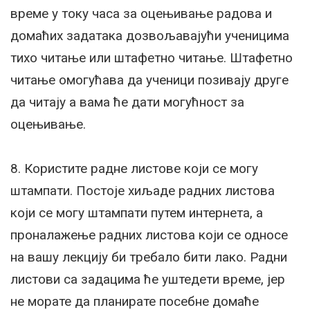
време у току часа за оцењивање радова и
домаћих задатака дозвољавајући ученицима
тихо читање или штафетно читање. Штафетно
читање омогућава да ученици позивају друге
да читају а вама ће дати могућност за
оцењивање.
8. Користите радне листове који се могу
штампати. Постоје хиљаде радних листова
који се могу штампати путем интернета, а
проналажење радних листова који се односе
на вашу лекцију би требало бити лако. Радни
листови са задацима ће уштедети време, јер
не морате да планирате посебне домаће