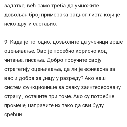
задатке, већ само треба да умножите
довољан број примерака радног листа који је
неко други саставио.
9. Када је погодно, дозволите да ученици врше
оцењивање. Ово је посебно корисно код
читања, писања. Добро проучите своју
стратегију оцењивања, да ли је ефикасна за
вас и добра за децу у разреду? Ако ваш
систем функционише за сваку заинтересовану
страну , останите при томе. Ако су потребне
промене, направите их тако да сви буду
срећни.