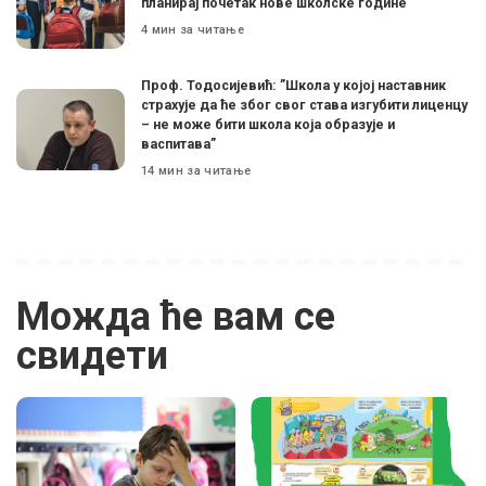
планирај почетак нове школске године
4 мин за читање
Проф. Тодосијевић: ”Школа у којој наставник
страхује да ће због свог става изгубити лиценцу
– не може бити школа која образује и
васпитава”
14 мин за читање
Можда ће вам се
свидети