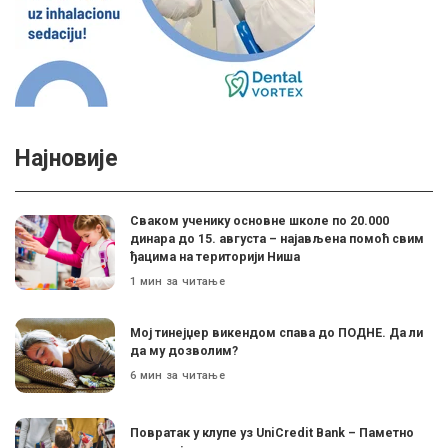
Најновије
Сваком ученику основне школе по 20.000
динара до 15. августа – најављена помоћ свим
ђацима на територији Ниша
1 мин за читање
Мој тинејџер викендом спава до ПОДНЕ. Да ли
да му дозволим?
6 мин за читање
Поврaтак у клупе уз UniCredit Bank – Паметно