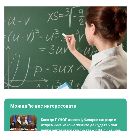
Можда ће вас интересовати
Како до ПУНОГ износа јубиларне награде и
отпремнине иако не желите да будете члан
репрезентативног синдиката – ДВА су начина