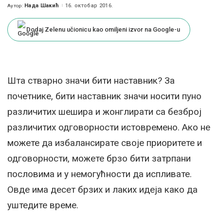
Нада Шакић
16. октобар 2016.
Аутор:
Posted
by
Dodaj Zelenu učionicu kao omiljeni izvor na Google-u
Шта стварно значи бити наставник? За
почетнике, бити наставник значи носити пуно
различитих шешира и жонглирати са безброј
различитих одговорности истовремено. Ако не
можете да избалансирате своје приоритете и
одговорности, можете брзо бити затрпани
пословима и у немогућности да испливате.
Овде има десет брзих и лаких идеја како да
уштедите време.