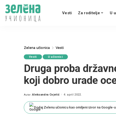
Vesti
Za roditelje
U u
Zelena učionica
Vesti
Vesti
U učionici
Druga proba državn
koji dobro urade oc
Aleksandra Cvjetić
4. april 2022.
Autor:
Posted
by
Dodaj Zelenu učionicu kao omiljeni izvor na Google-u