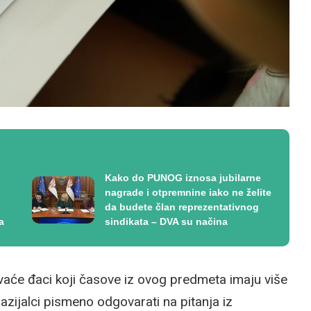
Kako do PUNOG iznosa jubilarne
nagrade i otpremnine iako ne želite
da budete član reprezentativnog
a
sindikata – DVA su načina
aće đaci koji časove iz ovog predmeta imaju više
azijalci pismeno odgovarati na pitanja iz