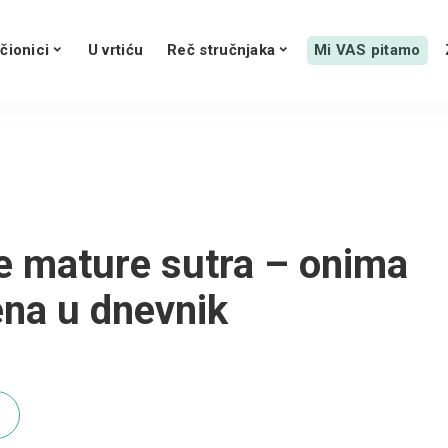
čionici
U vrtiću
Reč stručnjaka
Mi VAS pitamo
e mature sutra – onima
ena u dnevnik