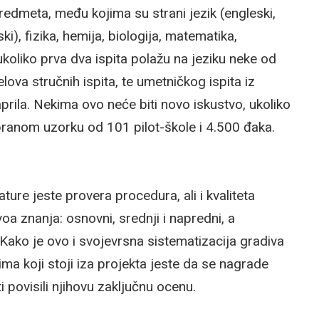
meta, među kojima su strani jezik (engleski,
ski), fizika, hemija, biologija, matematika,
 ukoliko prva dva ispita polažu na jeziku neke od
lova stručnih ispita, te umetničkog ispita iz
prila. Nekima ovo neće biti novo iskustvo, ukoliko
branom uzorku od 101 pilot-škole i 4.500 đaka.
ure jeste provera procedura, ali i kvaliteta
ivoa znanja: osnovni, srednji i napredni, a
ako je ovo i svojevrsna sistematizacija gradiva
ima koji stoji iza projekta jeste da se nagrade
i povisili njihovu zaključnu ocenu.