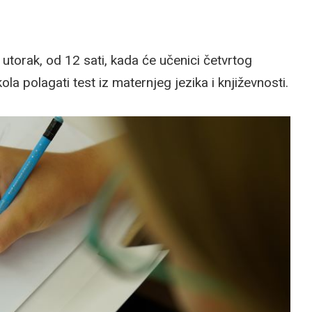
utorak, od 12 sati, kada će učenici četvrtog
ola polagati test iz maternjeg jezika i književnosti.