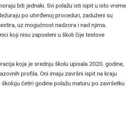
raju biti jednaki. Svi polažu isti ispit u isto vreme
 dežuraju po utvrđenoj proceduri, zaduženi su
 testira, uz mogućnost nadzora i nad njima.
i koji nisu zaposleni u školi čije testove
acija koja je srednju školu upisala 2020. godine,
azovnih profila. Oni imaju završni ispit na kraju
 školuju četiri godine polažu maturu po završetku