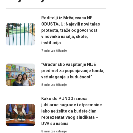
Roditelji iz Mrčajevaca NE
ODUSTAJU: Najavili novi talas
protesta, traže odgovornost
vinovnika nasilja, škole,
institucija
7 min za čitanje
”Građansko vaspitanje NIJE
predmet za popunjavanje fonda,
već ulaganje u budućnost”
8 min za čitanje
Kako do PUNOG iznosa
jubilarne nagrade i otpremnine
iako ne želite da budete član
reprezentativnog sindikata –
DVA su načina
8 min za čitanje