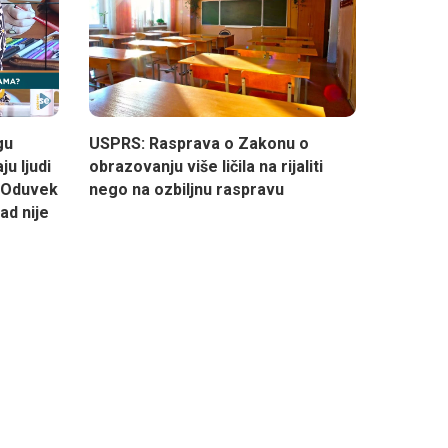
gu
USPRS: Rasprava o Zakonu o
ju ljudi
obrazovanju više ličila na rijaliti
. Oduvek
nego na ozbiljnu raspravu
kad nije