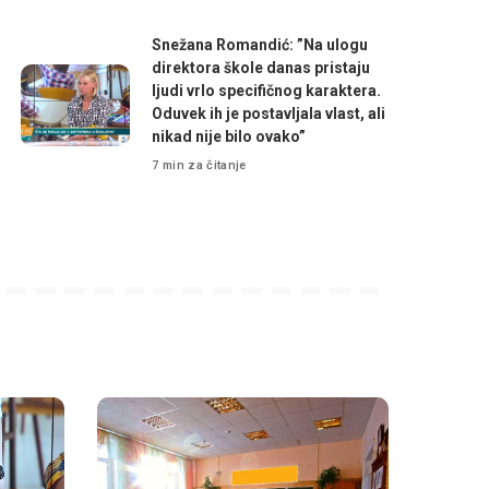
Snežana Romandić: ”Na ulogu
direktora škole danas pristaju
ljudi vrlo specifičnog karaktera.
Oduvek ih je postavljala vlast, ali
nikad nije bilo ovako”
7 min za čitanje