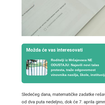
Možda će vas interesovati
Roditelji iz Mrčajevaca NE
ODUSTAJU: Najavili novi talas
protesta, traže odgovornost
vinovnika nasilja, škole, institucij
Sledećeg dana, matematičke zadatke rešav
od dva puta nedeljno, dok će 7. aprila gimn