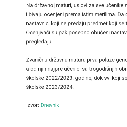
Na državnoj maturi, uslovi za sve učenike mo
i bivaju ocenjeni prema istim merilima. Da
nastavnici koji ne predaju predmet koji se
Ocenjivači su pak posebno obučeni nastavnic
pregledaju.
Zvaničnu državnu maturu prva polaže gener
a od njih najpre učenici sa trogodišnjih obr
školske 2022/2023. godine, dok svi koji se
školske 2023/2024.
Izvor:
Dnevnik