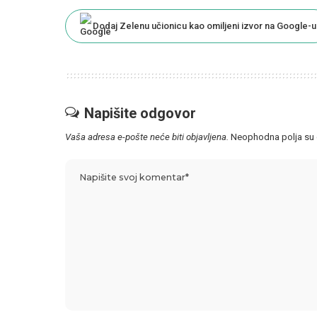
Dodaj Zelenu učionicu kao omiljeni izvor na Google-u
Napišite odgovor
Vaša adresa e-pošte neće biti objavljena.
Neophodna polja su