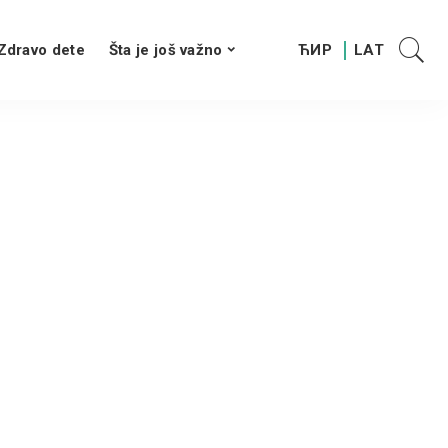
Zdravo dete
Šta je još važno