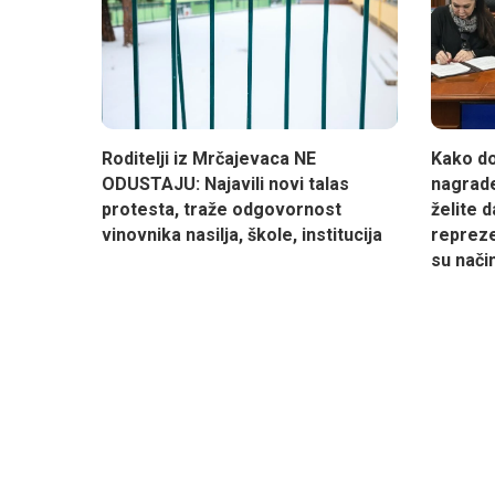
Roditelji iz Mrčajevaca NE
Kako do
ODUSTAJU: Najavili novi talas
nagrade
protesta, traže odgovornost
želite 
vinovnika nasilja, škole, institucija
repreze
su nači