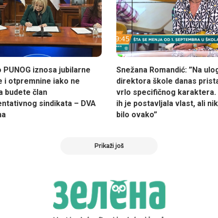
 PUNOG iznosa jubilarne
Snežana Romandić: ”Na ulo
 i otpremnine iako ne
direktora škole danas prista
da budete član
vrlo specifičnog karaktera
ntativnog sindikata – DVA
ih je postavljala vlast, ali ni
na
bilo ovako”
Prikaži još