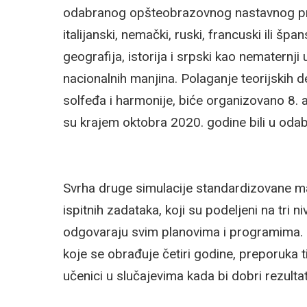
odabranog opšteobrazovnog nastavnog pred
italijanski, nemački, ruski, francuski ili špan
geografija, istorija i srpski kao nematernji
nacionalnih manjina. Polaganje teorijskih de
solfeđa i harmonije, biće organizovano 8. a
su krajem oktobra 2020. godine bili u oda
Svrha druge simulacije standardizovane mat
ispitnih zadataka, koji su podeljeni na tri n
odgovaraju svim planovima i programima. K
koje se obrađuje četiri godine, preporuka t
učenici u slučajevima kada bi dobri rezultat