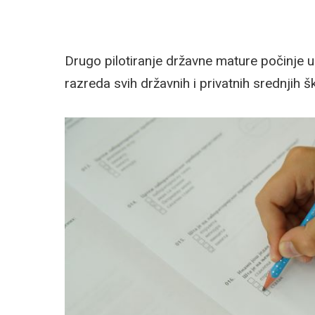
Drugo pilotiranje državne mature počinje u 
razreda svih državnih i privatnih srednjih šk