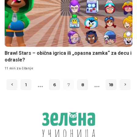
Brawl Stars – obična igrica ili „opasna zamka“ za decu i
odrasle?
11 min za čitanje
…
…
1
6
7
8
18