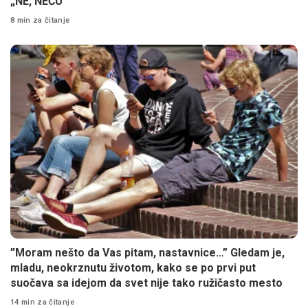
„NE, NEĆU“
8 min za čitanje
”Moram nešto da Vas pitam, nastavnice…” Gledam je,
mladu, neokrznutu životom, kako se po prvi put
suočava sa idejom da svet nije tako ružičasto mesto
14 min za čitanje