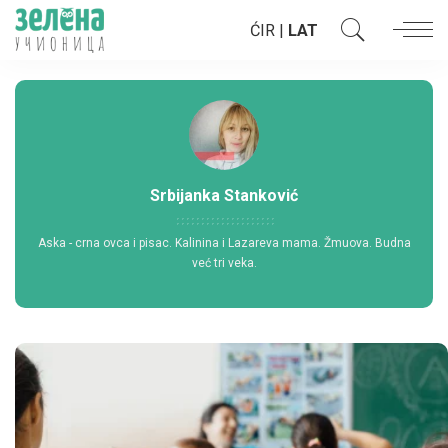
ĆIR
|
LAT
Srbijanka Stanković
Aska - crna ovca i pisac. Kalinina i Lazareva mama. Žmuova. Budna
već tri veka.