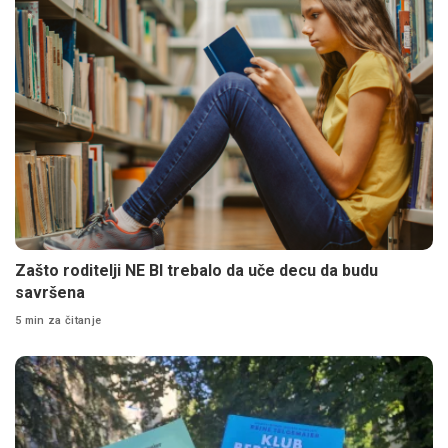
Zašto roditelji NE BI trebalo da uče decu da budu
savršena
5 min za čitanje