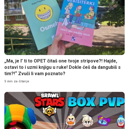
„Ma, je l’ ti to OPET čitaš one tvoje stripove?! Hajde,
ostavi to i uzmi knjigu u ruke! Dokle ćeš da dangubiš s
tim?!“ Zvuči li vam poznato?
5 min za čitanje