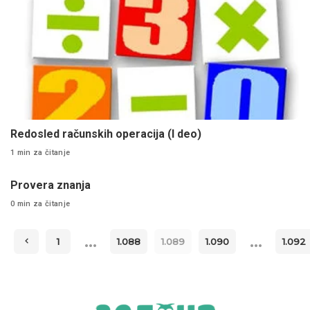
Redosled računskih operacija (I deo)
1 min za čitanje
Provera znanja
0 min za čitanje
…
…
1
1.088
1.089
1.090
1.092