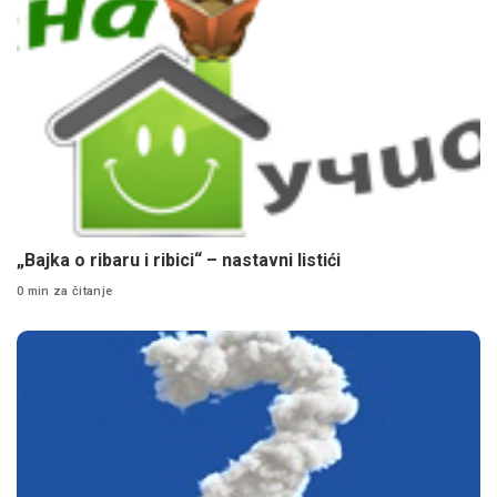
„Bajka o ribaru i ribici“ – nastavni listići
0 min za čitanje