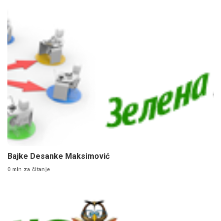
Bajke Desanke Maksimović
0 min za čitanje