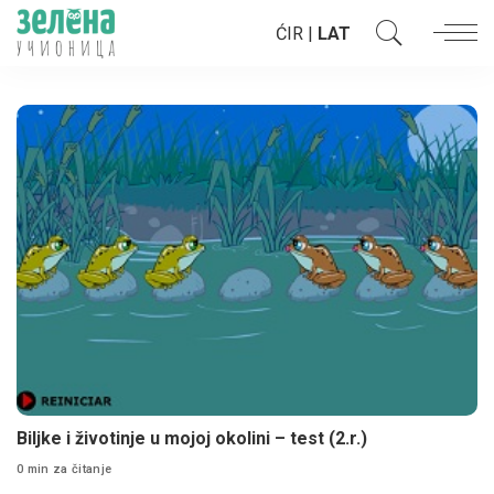
ĆIR
|
LAT
Biljke i životinje u mojoj okolini – test (2.r.)
0 min za čitanje