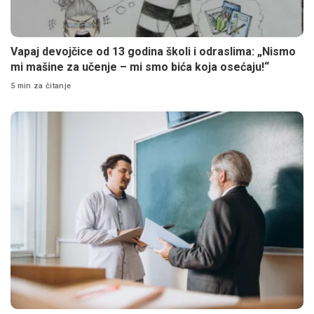
Vapaj devojčice od 13 godina školi i odraslima: „Nismo
mi mašine za učenje – mi smo bića koja osećaju!“
5 min za čitanje