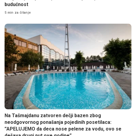
budućnost
5 min za čitanje
Na Tašmajdanu zatvoren dečji bazen zbog
neodgovornog ponašanja pojedinih posetilaca:
”APELUJEMO da deca nose pelene za vodu, ovo se
dešava drugi put ove godine”