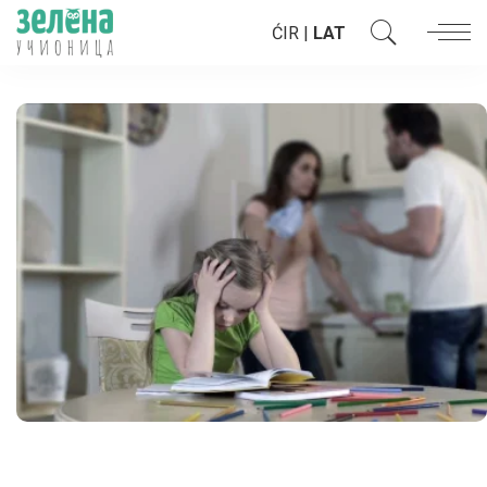
ĆIR
|
LAT