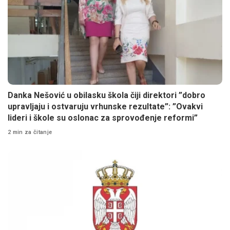
Danka Nešović u obilasku škola čiji direktori ”dobro
upravljaju i ostvaruju vrhunske rezultate”: ”Ovakvi
lideri i škole su oslonac za sprovođenje reformi”
2 min za čitanje