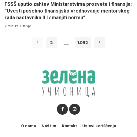
FSSŠ uputio zahtev Ministarstvima prosvete i finansija:
”Uvesti posebno finansijsko vrednovanje mentorskog
rada nastavnika ILI smanjiti normu”
2 min za čitanje
…
1
2
1.092
O nama
Naš tim
Kontakt
Uslovi korišćenja