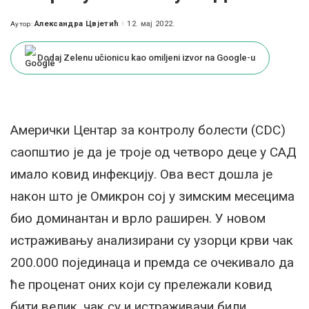
Александра Цвјетић
12. мај 2022.
Аутор:
Posted
by
Dodaj Zelenu učionicu kao omiljeni izvor na Google-u
Амерички Центар за контролу болести (CDC)
саопштио је да је троје од четворо деце у САД
имало ковид инфекцију. Ова вест дошла је
након што је Омикрон сој у зимским месецима
био доминантан и врло раширен. У новом
истраживању анализирани су узорци крви чак
200.000 појединаца и премда се очекивало да
ће проценат оних који су прележали ковид
бити велик, чак су и истраживачи били