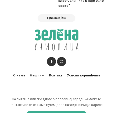
власт, али никад није било
овако”
Прикажи још
О нама
Наш тим
Контакт
Услови коришћења
За питања или предлоге о пословној сарадњи можете
контактирати са нама путем доле наведене имејл адресе: