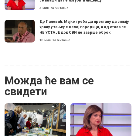
се плаши да ће изгубити лиценцу”
3 мин за читање
Др Пановић: Мајке треба да престану да сипају
храну у тањире целој породици, а од стола се
НЕ УСТАЈЕ док СВИ не заврше оброк
10 мин за читање
Можда ће вам се
свидети