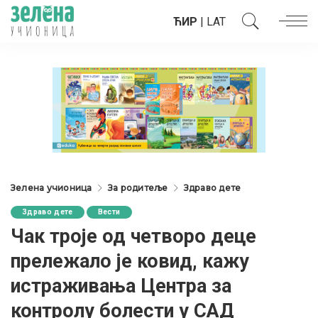
ЋИР
|
LAT
Зелена учионица
За родитеље
Здраво дете
Здраво дете
Вести
Чак троје од четворо деце
прележало је ковид, кажу
истраживања Центра за
контролу болести у САД