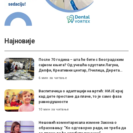
Најновије
После 70 година – шта ће бити с Београдским
сајмом књига? Од учешћа одустали Лагуна,
Делфи, Креативни центар, Пчелица, Дерета…
6 мин за читање
Васпитачица о адаптацији на вртић: НИЈЕ крај
кад дете престане да плаче, то је само фаза
равнодушности
10 мин за читање
Нешовић коментарисала измене Закона о
образовању: ”Ко одговорно ради, не треба да