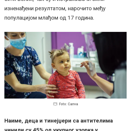
изненађени резултатом, нарочито међу
популацијом млађом од 17 година.
Foto: Canva
Наиме, деца и тинејџери са антителима
чинили су 45% од укупног узорка у