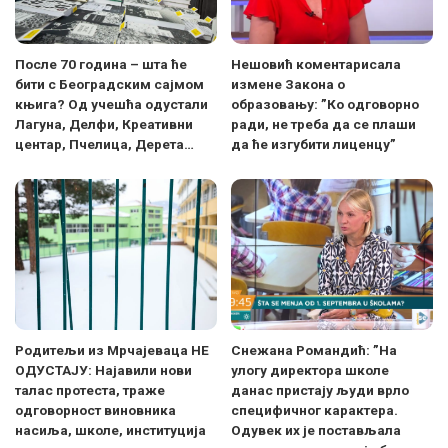
После 70 година – шта ће
Нешовић коментарисала
бити с Београдским сајмом
измене Закона о
књига? Од учешћа одустали
образовању: ”Ко одговорно
Лагуна, Делфи, Креативни
ради, не треба да се плаши
центар, Пчелица, Дерета…
да ће изгубити лиценцу”
Родитељи из Мрчајеваца НЕ
Снежана Романдић: ”На
ОДУСТАЈУ: Најавили нови
улогу директора школе
талас протеста, траже
данас пристају људи врло
одговорност виновника
специфичног карактера.
насиља, школе, институција
Одувек их је постављала