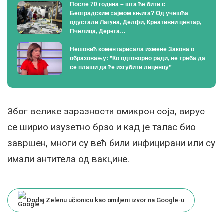
После 70 година – шта ће бити с
Београдским сајмом књига? Од учешћа
одустали Лагуна, Делфи, Креативни центар,
Пчелица, Дерета…
Нешовић коментарисала измене Закона о
образовању: ”Ко одговорно ради, не треба да
се плаши да ће изгубити лиценцу”
Због велике заразности омикрон соја, вирус
се ширио изузетно брзо и кад је талас био
завршен, многи су већ били инфицирани или су
имали антитела од вакцине.
Dodaj Zelenu učionicu kao omiljeni izvor na Google-u