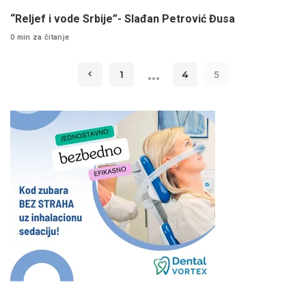
“Reljef i vode Srbije”- Slađan Petrović Đusa
0 min za čitanje
…
1
4
5