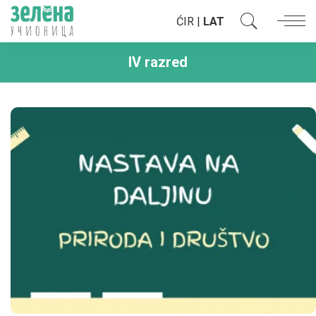
ĆIR
|
LAT
IV razred