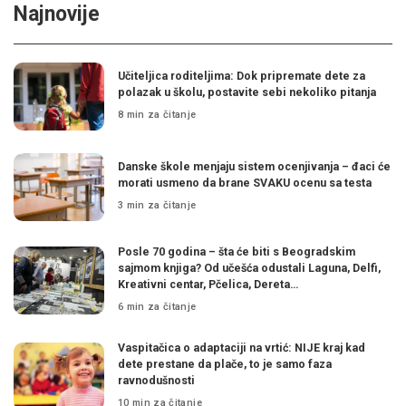
Najnovije
Učiteljica roditeljima: Dok pripremate dete za
polazak u školu, postavite sebi nekoliko pitanja
8 min za čitanje
Danske škole menjaju sistem ocenjivanja – đaci će
morati usmeno da brane SVAKU ocenu sa testa
3 min za čitanje
Posle 70 godina – šta će biti s Beogradskim
sajmom knjiga? Od učešća odustali Laguna, Delfi,
Kreativni centar, Pčelica, Dereta…
6 min za čitanje
Vaspitačica o adaptaciji na vrtić: NIJE kraj kad
dete prestane da plače, to je samo faza
ravnodušnosti
10 min za čitanje