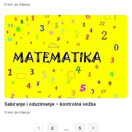
0 min za čitanje
Sabiranje i oduzimanje – kontrolna vežba
0 min za čitanje
…
1
2
5