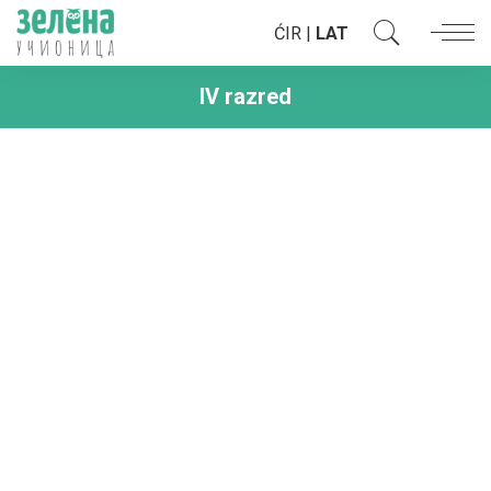
ĆIR
|
LAT
IV razred