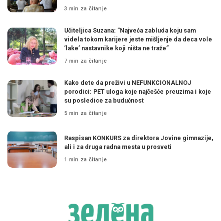
3 min za čitanje
Učiteljica Suzana: ”Najveća zabluda koju sam
videla tokom karijere jeste mišljenje da deca vole
’lake’ nastavnike koji ništa ne traže”
7 min za čitanje
Kako dete da preživi u NEFUNKCIONALNOJ
porodici: PET uloga koje najčešće preuzima i koje
su posledice za budućnost
5 min za čitanje
Raspisan KONKURS za direktora Jovine gimnazije,
ali i za druga radna mesta u prosveti
1 min za čitanje