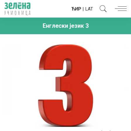
ЋИР
|
LAT
Енглески језик 3