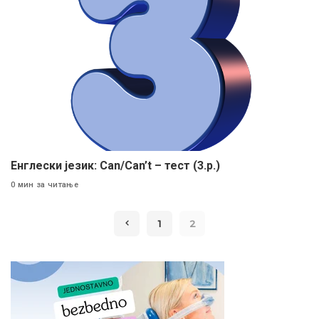
Енглески језик: Can/Can’t – тест (3.р.)
0 мин за читање
1
2