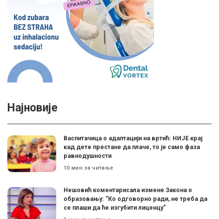
Најновије
Васпитачица о адаптацији на вртић: НИЈЕ крај
кад дете престане да плаче, то је само фаза
равнодушности
10 мин за читање
Нешовић коментарисала измене Закона о
образовању: ”Ко одговорно ради, не треба да
се плаши да ће изгубити лиценцу”