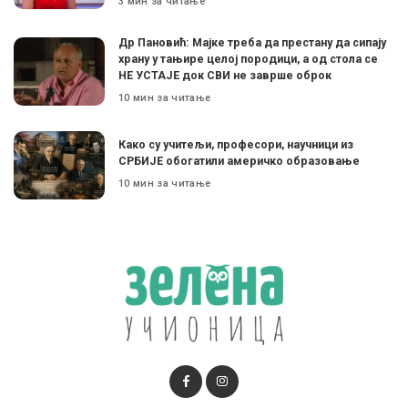
3 мин за читање
Др Пановић: Мајке треба да престану да сипају
храну у тањире целој породици, а од стола се
НЕ УСТАЈЕ док СВИ не заврше оброк
10 мин за читање
Како су учитељи, професори, научници из
СРБИЈЕ обогатили америчко образовање
10 мин за читање