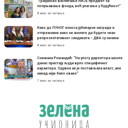
”Грађанско васпитање НИЈЕ предмет за
попуњавање фонда, већ улагање у будућност”
8 мин за читање
Како до ПУНОГ износа јубиларне награде и
отпремнине иако не желите да будете члан
репрезентативног синдиката – ДВА су начина
8 мин за читање
Снежана Романдић: ”На улогу директора школе
данас пристају људи врло специфичног
карактера. Одувек их је постављала власт, али
никад није било овако”
7 мин за читање