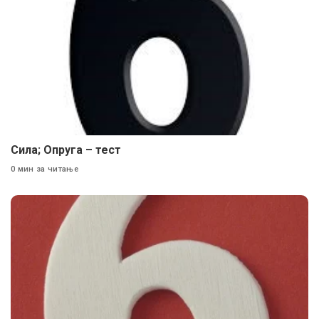
Сила; Опруга – тест
0 мин за читање