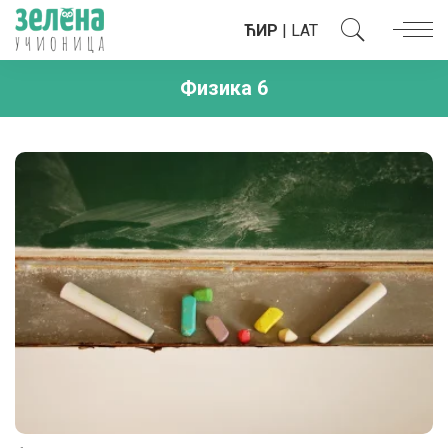
ЋИР
|
LAT
Физика 6