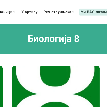
ионици
У вртићу
Реч стручњака
Ми ВАС питам
Биологија 8