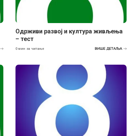
Одрживи развој и култура живљења
– тест
ВИШЕ ДЕТАЉА
0 мин за читање