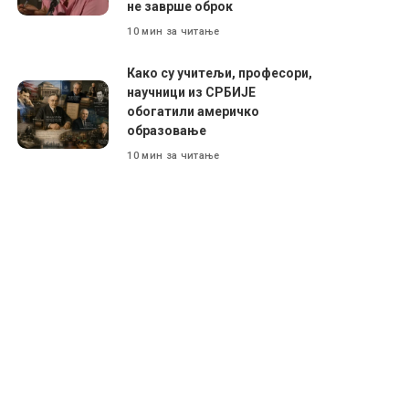
не заврше оброк
10 мин за читање
Како су учитељи, професори,
научници из СРБИЈЕ
обогатили америчко
образовање
10 мин за читање