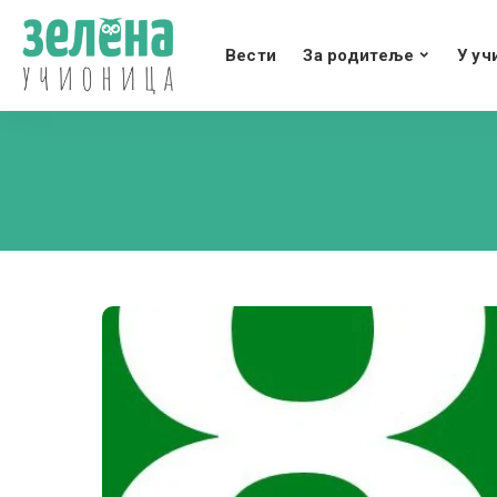
Вести
За родитеље
У уч