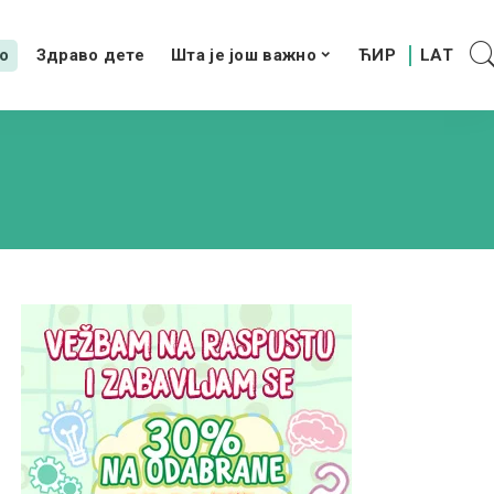
о
Здраво дете
Шта је још важно