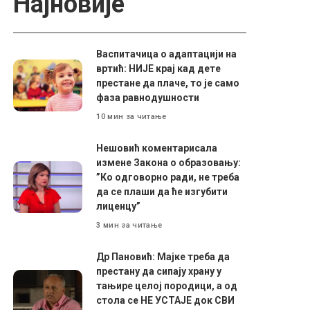
Најновије
Васпитачица о адаптацији на
вртић: НИЈЕ крај кад дете
престане да плаче, то је само
фаза равнодушности
10 мин за читање
Нешовић коментарисала
измене Закона о образовању:
”Ко одговорно ради, не треба
да се плаши да ће изгубити
лиценцу”
3 мин за читање
Др Пановић: Мајке треба да
престану да сипају храну у
тањире целој породици, а од
стола се НЕ УСТАЈЕ док СВИ