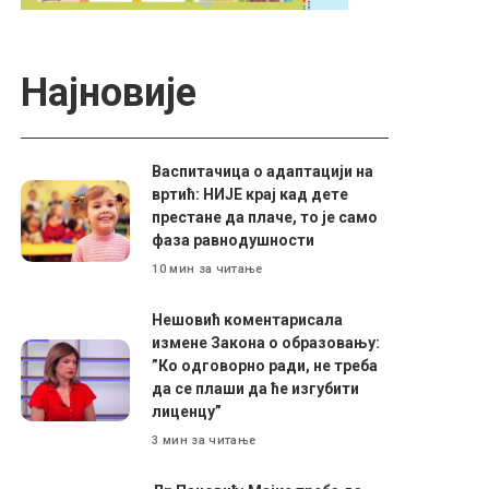
Најновије
Васпитачица о адаптацији на
вртић: НИЈЕ крај кад дете
престане да плаче, то је само
фаза равнодушности
10 мин за читање
Нешовић коментарисала
измене Закона о образовању:
”Ко одговорно ради, не треба
да се плаши да ће изгубити
лиценцу”
3 мин за читање