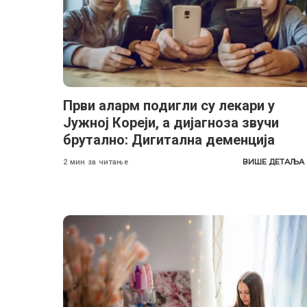
Први аларм подигли су лекари у
Јужној Кореји, а дијагноза звучи
брутално: Дигитална деменција
ВИШЕ ДЕТАЉА
2 мин за читање