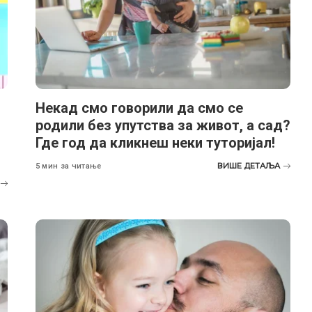
Некад смо говорили да смо се
родили без упутства за живот, а сад?
Где год да кликнеш неки туторијал!
ВИШЕ ДЕТАЉА
5 мин за читање