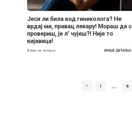
Јеси ли била код гинеколога? Не
врдај ми, правац лекару! Мораш да с
провериш, је л’ чујеш?! Није то
кијавица!
ВИШЕ ДЕТАЉА
8 мин за читање
…
1
6