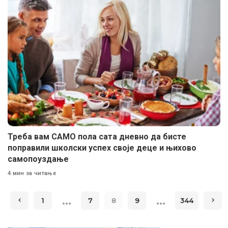
Треба вам САМО пола сата дневно да бисте
поправили школски успех своје деце и њихово
самопоуздање
4 мин за читање
…
…
1
7
8
9
344