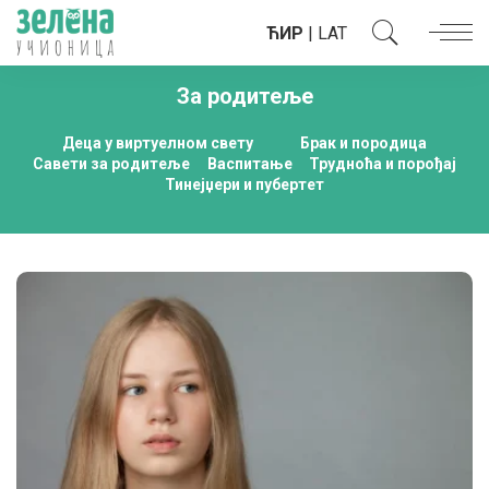
ЋИР
|
LAT
За родитеље
Деца у виртуелном свету
Брак и породица
Савети за родитеље
Васпитање
Трудноћа и порођај
Тинејџери и пубертет