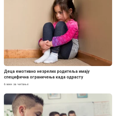
Деца емотивно незрелих родитеља имају
специфична ограничења када одрасту
6 мин за читање