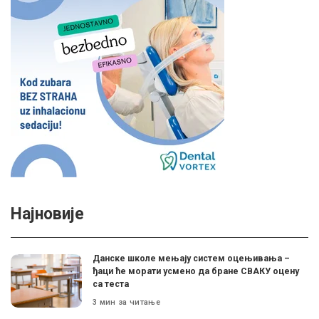
Најновије
Данске школе мењају систем оцењивања –
ђаци ће морати усмено да бране СВАКУ оцену
са теста
3 мин за читање