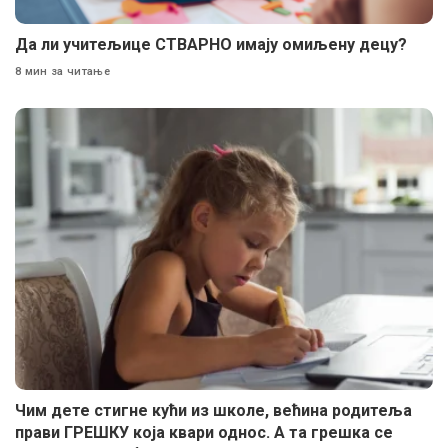
Да ли учитељице СТВАРНО имају омиљену децу?
8 мин за читање
Чим дете стигне кући из школе, већина родитеља
прави ГРЕШКУ која квари однос. А та грешка се