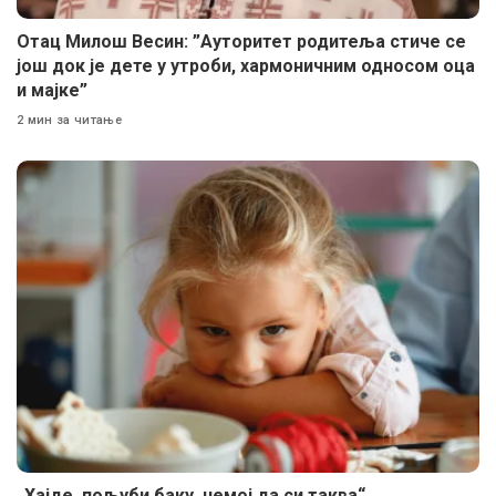
Отац Милош Весин: ”Ауторитет родитеља стиче се
још док је дете у утроби, хармоничним односом оца
и мајке”
2 мин за читање
„Хајде, пољуби баку, немој да си таква“