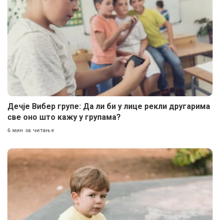
Дечје Вибер групе: Да ли би у лице рекли другарима
све оно што кажу у групама?
6 мин за читање