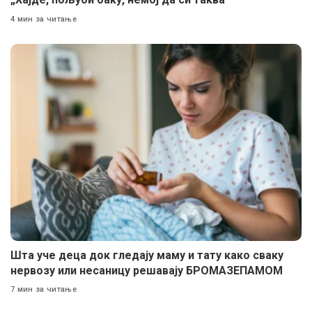
4 мин за читање
Шта уче деца док гледају маму и тату како сваку
нервозу или несаницу решавају БРОМАЗЕПАМОМ
7 мин за читање