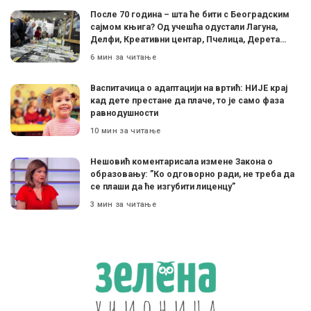
После 70 година – шта ће бити с Београдским
сајмом књига? Од учешћа одустали Лагуна,
Делфи, Креативни центар, Пчелица, Дерета…
6 мин за читање
Васпитачица о адаптацији на вртић: НИЈЕ крај
кад дете престане да плаче, то је само фаза
равнодушности
10 мин за читање
Нешовић коментарисала измене Закона о
образовању: ”Ко одговорно ради, не треба да
се плаши да ће изгубити лиценцу”
3 мин за читање