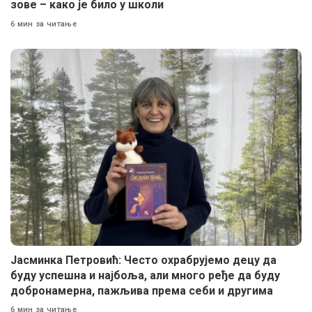
зове – како је било у школи
6 мин за читање
Јасминка Петровић: Често охрабрујемо децу да
буду успешна и најбоља, али много ређе да буду
добронамерна, пажљива према себи и другима
6 мин за читање