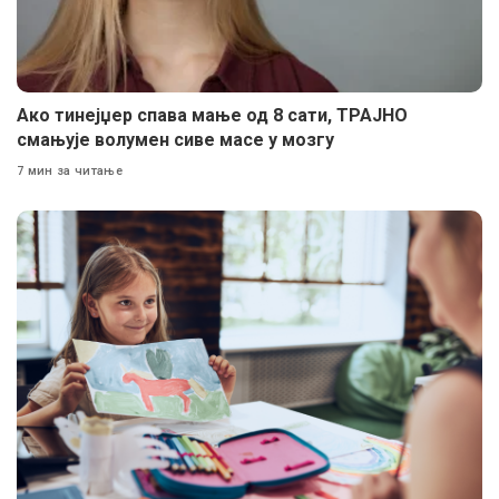
Ако тинејџер спава мање од 8 сати, ТРАЈНО
смањује волумен сиве масе у мозгу
7 мин за читање