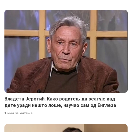
Владета Јеротић: Како родитељ да реагује кад
дете уради нешто лоше, научио сам од Енглеза
1 мин за читање