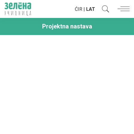
ĆIR
|
LAT
Projektna nastava