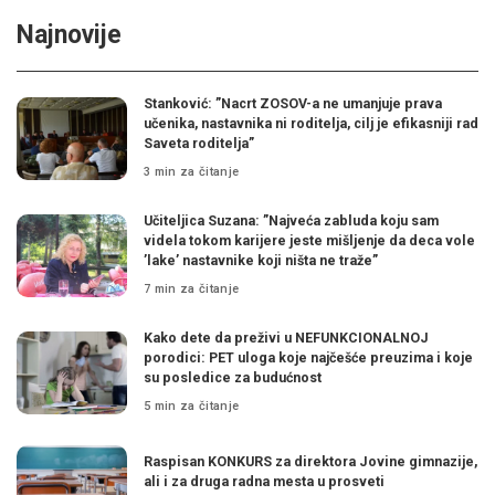
Najnovije
Stanković: ”Nacrt ZOSOV-a ne umanjuje prava
učenika, nastavnika ni roditelja, cilj je efikasniji rad
Saveta roditelja”
3 min za čitanje
Učiteljica Suzana: ”Najveća zabluda koju sam
videla tokom karijere jeste mišljenje da deca vole
’lake’ nastavnike koji ništa ne traže”
7 min za čitanje
Kako dete da preživi u NEFUNKCIONALNOJ
porodici: PET uloga koje najčešće preuzima i koje
su posledice za budućnost
5 min za čitanje
Raspisan KONKURS za direktora Jovine gimnazije,
ali i za druga radna mesta u prosveti