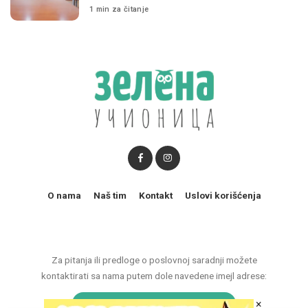
1 min za čitanje
O nama
Naš tim
Kontakt
Uslovi korišćenja
Za pitanja ili predloge o poslovnoj saradnji možete
kontaktirati sa nama putem dole navedene imejl adrese:
×
marketing@zelenaucionica.com