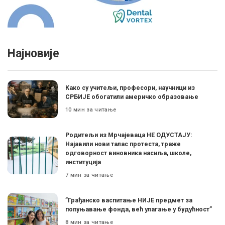
Најновије
Како су учитељи, професори, научници из
СРБИЈЕ обогатили америчко образовање
10 мин за читање
Родитељи из Мрчајеваца НЕ ОДУСТАЈУ:
Најавили нови талас протеста, траже
одговорност виновника насиља, школе,
институција
7 мин за читање
”Грађанско васпитање НИЈЕ предмет за
попуњавање фонда, већ улагање у будућност”
8 мин за читање