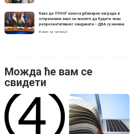
Како до ПУНОГ износа јубиларне награде и
отпремнине иако не желите да будете члан
репрезентативног синдиката – ДВА су начина
8 мин за читање
Можда ће вам се
свидети