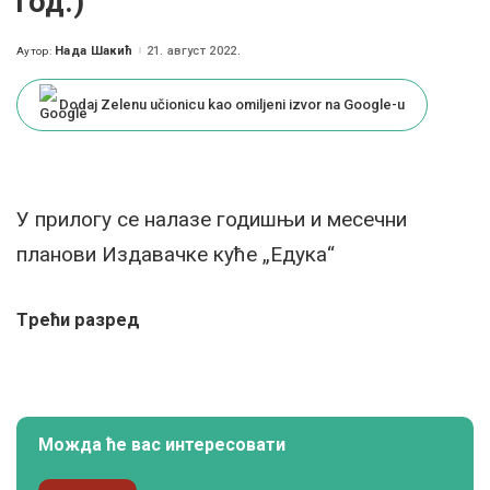
год.)
Нада Шакић
21. август 2022.
Аутор:
Posted
by
Dodaj Zelenu učionicu kao omiljeni izvor na Google-u
У прилогу се налазе годишњи и месечни
планови Издавачке куће „Едука“
Tрећи разред
Можда ће вас интересовати