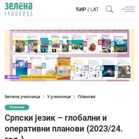
ЋИР
|
LAT
Зелена учионица
У учионици
Планови
Планови
Cрпски језик – глобални и
оперативни планови (2023/24.