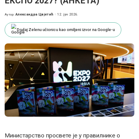
ЕКСПО 2027? (АНКЕТА)
Александра Цвјетић
12. јун 2026.
Аутор:
Posted
by
Dodaj Zelenu učionicu kao omiljeni izvor na Google-u
Министарство просвете је у правилнике о