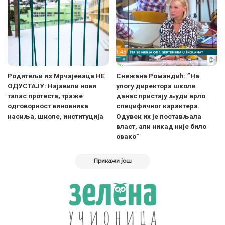
Родитељи из Мрчајеваца НЕ
Снежана Романдић: ”На
ОДУСТАЈУ: Најавили нови
улогу директора школе
талас протеста, траже
данас пристају људи врло
одговорност виновника
специфичног карактера.
насиља, школе, институција
Одувек их је постављала
власт, али никад није било
овако”
Прикажи још