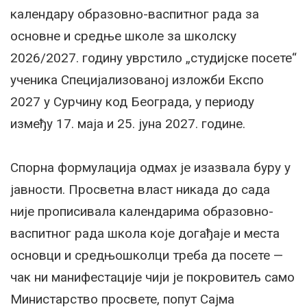
календару образовно-васпитног рада за
основне и средње школе за школску
2026/2027. годину уврстило „студијске посете“
ученика Специјализованој изложби Експо
2027 у Сурчину код Београда, у периоду
између 17. маја и 25. јуна 2027. године.
Спорна формулација одмах је изазвала буру у
јавности. Просветна власт никада до сада
није прописивала календарима образовно-
васпитног рада школа које догађаје и места
основци и средњошколци треба да посете —
чак ни манифестације чији је покровитељ само
Министарство просвете, попут Сајма