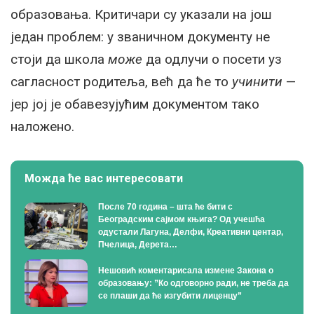
образовања. Критичари су указали на још
један проблем: у званичном документу не
стоји да школа
може
да одлучи о посети уз
сагласност родитеља, већ да ће то
учинити
—
јер јој је обавезујућим документом тако
наложено.
Можда ће вас интересовати
После 70 година – шта ће бити с
Београдским сајмом књига? Од учешћа
одустали Лагуна, Делфи, Креативни центар,
Пчелица, Дерета…
Нешовић коментарисала измене Закона о
образовању: ”Ко одговорно ради, не треба да
се плаши да ће изгубити лиценцу”