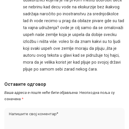
dušebrižnici kojima je na prvom mestu dobrobit dece
se nebrinu kad decu vode na ekskurzije bez ikakvog
sadržaja naročito po inostranstvu za srednjoškolce
lad ih vode recimo u prag da obilaze pivare gde su tad
ta vajna udruženja? ovde je cilj samo da se omalovaži
uspeh naše zemlje koja je uspela da dobije svecku
izložbu i ništa više. voleo bi da znam kakvi su to ljudi
koji svaki uspeh ove zemlje moraju da pljuju ,šta je
autoru ovog teksta u glavi kad se pidružuje toj hajci,
mora da je velika korist jer kad pljuje po svojoj državi
pljuje po samom sebi zarad nekog ćara.
Оставите одговор
Ваша адреса е-поште неће бити објављена.
Неопходна поља су
означена
*