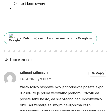
Dodaj Zelenu učionicu kao omiljeni izvor na Google-u
1 коментар
Milorad Milosеvic
Reply
14. јун 2026. у 9:18 am
zašto toliko rasprave oko jednodnevne posete expo
izložbi? to je prilika verovatno jednom u životu da
posete tako nešto, da nije vredno nebi učestvovalo
oko 140 zemalja sa svojim paviljonima. razni