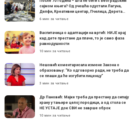
После 70 година – шта ће бити с Београдским
сајмом књига? Од учешћа одустали Лагуна,
Делфи, Креативни центар, Пчелица, Дерета…
6 мин за читање
Васпитачица о адаптацији на вртић: НИЈЕ крај
кад дете престане да плаче, то је само фаза
равнодушности
10 мин за читање
Нешовић коментарисала измене Закона о
образовању: ”Ко одговорно ради, не треба да
се плаши да ће изгубити лиценцу”
3 мин за читање
Др Пановић: Мајке треба да престану да сипају
храну у тањире целој породици, а од стола се
НЕ УСТАЈЕ док СВИ не заврше оброк
10 мин за читање