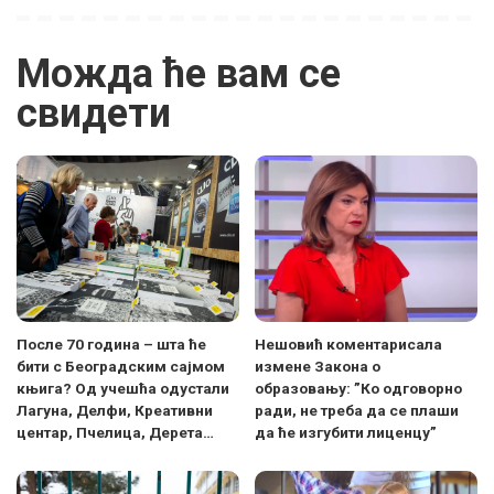
Можда ће вам се
свидети
После 70 година – шта ће
Нешовић коментарисала
бити с Београдским сајмом
измене Закона о
књига? Од учешћа одустали
образовању: ”Ко одговорно
Лагуна, Делфи, Креативни
ради, не треба да се плаши
центар, Пчелица, Дерета…
да ће изгубити лиценцу”