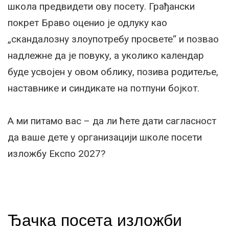
школа предвидети ову посету. Грађански
покрет Браво оценио је одлуку као
„скандалозну злоупотребу просвете“ и позвао
надлежне да је повуку, а уколико календар
буде усвојен у овом облику, позива родитеље,
наставнике и синдикате на потпуни бојкот.
А ми питамо вас – да ли ћете дати сагласност
да ваше дете у организацији школе посети
изложбу Експо 2027?