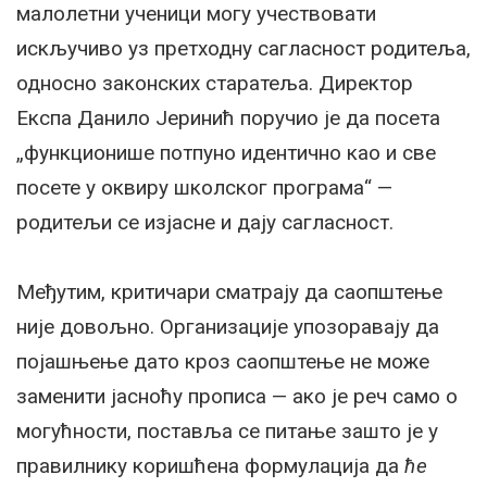
малолетни ученици могу учествовати
искључиво уз претходну сагласност родитеља,
односно законских старатеља. Директор
Експа Данило Јеринић поручио је да посета
„функционише потпуно идентично као и све
посете у оквиру школског програма“ —
родитељи се изјасне и дају сагласност.
Међутим, критичари сматрају да саопштење
није довољно. Организације упозоравају да
појашњење дато кроз саопштење не може
заменити јасноћу прописа — ако је реч само о
могућности, поставља се питање зашто је у
правилнику коришћена формулација да
ће