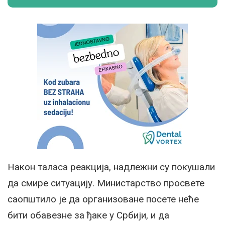
Након таласа реакција, надлежни су покушали
да смире ситуацију. Министарство просвете
саопштило је да организоване посете неће
бити обавезне за ђаке у Србији, и да