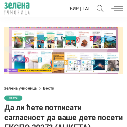
ЋИР
|
LAT
Зелена учионица
Вести
Вести
Да ли ћете потписати
сагласност да ваше дете посети