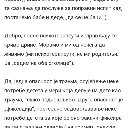
та сазнања да послуже за поправни испит кад
постанемо бабе и деде, „да се не баци“.)
Добро, после психотерапеути исправљају те
криве дрине. Морамо и ми од нечега да
живимо (ми психотерапеути, не ми родитељи.
Ја „седим на обе столице“).
Да, једна опасност је траума, осујећење неке
потребе детета у мери која делује на дете као
траума, тешко подношљиво. Друга опасност је
„фиксација“, претерано задовољавање неке
потребе детета за које се оно закачи-фиксира
за тај стадијум развоја ( на пример „очекује,