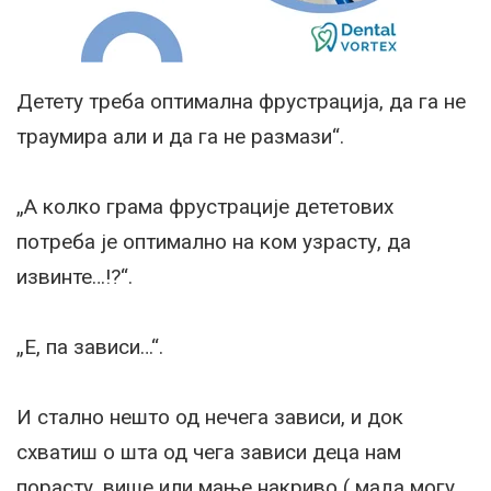
Детету треба оптимална фрустрација, да га не
траумира али и да га не размази“.
„А колко грама фрустрације дететових
потреба је оптимално на ком узрасту, да
извинте…!?“.
„Е, па зависи…“.
И стално нешто од нечега зависи, и док
схватиш о шта од чега зависи деца нам
порасту, више или мање накриво ( мада могу