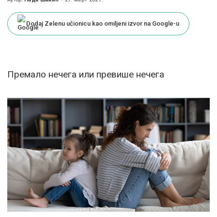
Posted
by
Dodaj Zelenu učionicu kao omiljeni izvor na Google-u
Премало нечега или превише нечега