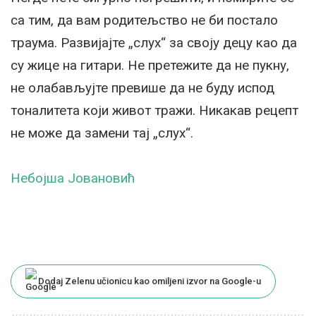
са тим, да вам родитељство не би постало
траума. Развијајте „слух“ за своју децу као да
су жице на гитари. Не претежите да не пукну,
не олабављујте превише да не буду испод
тоналитета који живот тражи. Никакав рецепт
не може да замени тај „слух“.
Небојша Јовановић
Dodaj Zelenu učionicu kao omiljeni izvor na Google-u