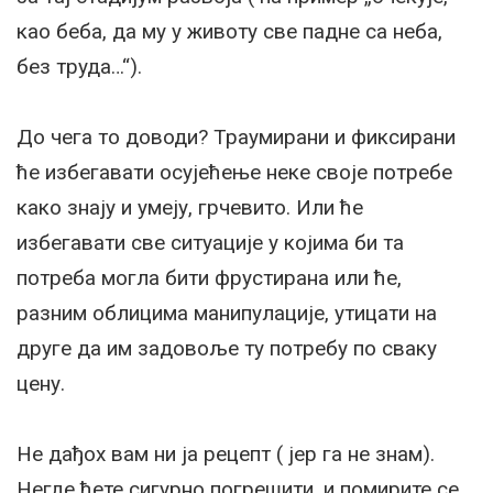
као беба, да му у животу све падне са неба,
без труда…“).
До чега то доводи? Траумирани и фиксирани
ће избегавати осујећење неке своје потребе
како знају и умеју, грчевито. Или ће
избегавати све ситуације у којима би та
потреба могла бити фрустирана или ће,
разним облицима манипулације, утицати на
друге да им задовоље ту потребу по сваку
цену.
Не дађох вам ни ја рецепт ( јер га не знам).
Негде ћете сигурно погрешити, и помирите се