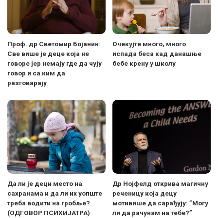
Проф. др Светомир Бојанин:
Очекујте много, много
Све више је деце која не
испада беса кад данашње
говоре јер немају где да чују
бебе крену у школу
говор и са ким да
разговарају
Да ли је деци место на
Др Нојфелд открива магичну
сахранама и да ли их уопште
реченицу која децу
треба водити на гробље?
мотивише да сарађују: ”Могу
(ОДГОВОР ПСИХИЈАТРА)
ли да рачунам на тебе?”