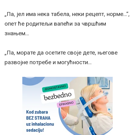
„Па, јел има нека табела, неки рецепт, норме…“,
опет ће родитељи вапећи за чвршћим
знањем…
„Па, морате да осетите своје дете, његове
развојне потребе и могућности…