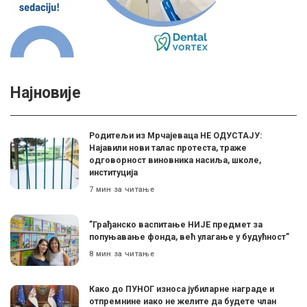
Најновије
Родитељи из Мрчајеваца НЕ ОДУСТАЈУ:
Најавили нови талас протеста, траже
одговорност виновника насиља, школе,
институција
7 мин за читање
”Грађанско васпитање НИЈЕ предмет за
попуњавање фонда, већ улагање у будућност”
8 мин за читање
Како до ПУНОГ износа јубиларне награде и
отпремнине иако не желите да будете члан