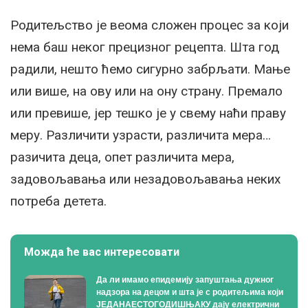
Родитељство је веома сложен процес за који
нема баш неког прецизног рецепта. Шта год
радили, нешто ћемо сигурно забрљати. Мање
или више, на ову или на ону страну. Премало
или превише, јер тешко је у свему наћи праву
меру. Различити узрасти, различита мера…
разичита деца, опет различита мера,
задовољавања или незадовољавања неких
потреба детета.
Можда ће вас интересовати
Да ли имамо епидемију запуштања дужног
надзора на децом и шта је с родитељима који
ЈЕДАНАЕСТОГОДИШЊАКУ дају електрични