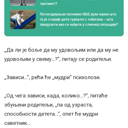
тротинет?
Петогодишњак поломио ОБЕ руке након што
га је старије дете гурнуло с тобогана – шта
предузети ако се нађете у сличној ситуацији?
„Да ли је боље да му удовољим или да му не
удовољим у свему…?“, питају се родитељи.
„Зависи…“, рећи ће „мудри“ психолози.
„Од чега зависи, када, колико…?“, питаће
збуњени родитељи, „па од узраста,
способности детета…“, опет ће мудри
саветник…