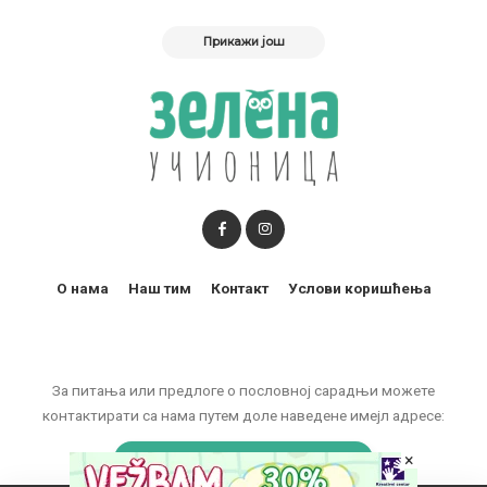
Прикажи још
О нама
Наш тим
Контакт
Услови коришћења
За питања или предлоге о пословној сарадњи можете
контактирати са нама путем доле наведене имејл адресе:
marketing@zelenaucionica.com
×