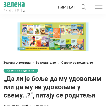
ЋИР
|
LAT
Зелена учионица
За родитеље
Савети за родитеље
Савети за родитеље
„Да ли је боље да му удовољим
или да му не удовољим у
свему…?“, питају се родитељи
Нада Шакић
27. март 2021.
Аутор: