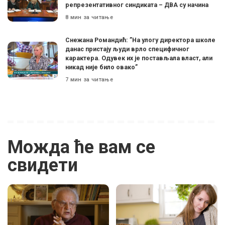
репрезентативног синдиката – ДВА су начина
8 мин за читање
Снежана Романдић: ”На улогу директора школе
данас пристају људи врло специфичног
карактера. Одувек их је постављала власт, али
никад није било овако”
7 мин за читање
Можда ће вам се
свидети