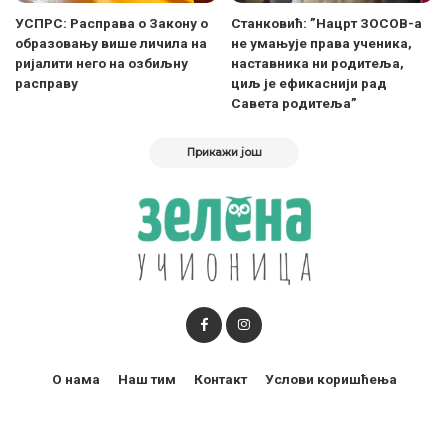
УСПРС: Расправа о Закону о
Станковић: ”Нацрт ЗОСОВ-а
образовању више личила на
не умањује права ученика,
ријалити него на озбиљну
наставника ни родитеља,
расправу
циљ је ефикаснији рад
Савета родитеља”
Прикажи још
О нама
Наш тим
Контакт
Услови коришћења