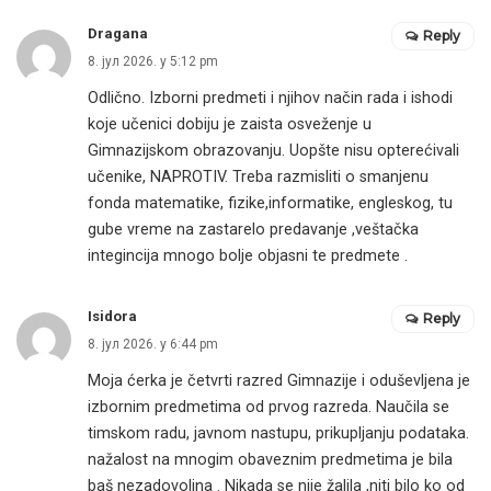
Dragana
Reply
8. јул 2026. у 5:12 pm
Odlično. Izborni predmeti i njihov način rada i ishodi
koje učenici dobiju je zaista osveženje u
Gimnazijskom obrazovanju. Uopšte nisu opterećivali
učenike, NAPROTIV. Treba razmisliti o smanjenu
fonda matematike, fizike,informatike, engleskog, tu
gube vreme na zastarelo predavanje ,veštačka
integincija mnogo bolje objasni te predmete .
Isidora
Reply
8. јул 2026. у 6:44 pm
Moja ćerka je četvrti razred Gimnazije i oduševljena je
izbornim predmetima od prvog razreda. Naučila se
timskom radu, javnom nastupu, prikupljanju podataka.
nažalost na mnogim obaveznim predmetima je bila
baš nezadovoljna . Nikada se nije žalila ,niti bilo ko od