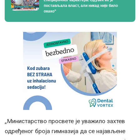
специфичног карактера. Одувек их је
постављала власт, али никад није било
овако”
„Министарство просвете је уважило захтев
одређеног броја гимназија да се најављене