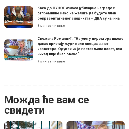
Како до ПУНОГ износа јубиларне награде и
отпремнине иако не желите да будете члан
репрезентативног синдиката – ДВА су начина
8 мин за читање
Снежана Романдић: ”На улогу директора школе
данас пристају људи врло специфичног
карактера. Одувек их је постављала власт, али
никад није било овако”
7 мин за читање
Можда ће вам се
свидети