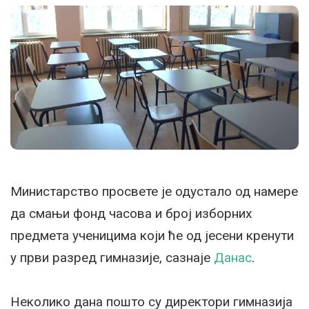
Министарство просвете је одустало од намере
да смањи фонд часова и број изборних
предмета ученицима који ће од јесени кренути
у први разред гимназије, сазнаје
Данас
.
Неколико дана пошто су директори гимназија