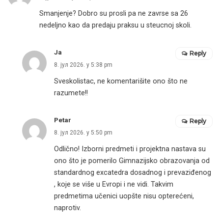
Smanjenje? Dobro su prosli pa ne zavrse sa 26
nedeljno kao da predaju praksu u steucnoj skoli.
Ja
Reply
8. јул 2026. у 5:38 pm
Sveskolistac, ne komentarišite ono što ne
razumete!!
Petar
Reply
8. јул 2026. у 5:50 pm
Odlično! Izborni predmeti i projektna nastava su
ono što je pomerilo Gimnazijsko obrazovanja od
standardnog excatedra dosadnog i prevaziđenog
, koje se više u Evropi i ne vidi. Takvim
predmetima učenici uopšte nisu opterećeni,
naprotiv.