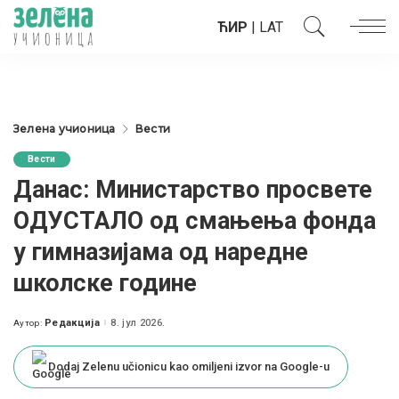
ЋИР
|
LAT
Зелена учионица
Вести
Вести
Данас: Министарство просвете
ОДУСТАЛО од смањења фонда
у гимназијама од наредне
школске године
Редакција
8. јул 2026.
Аутор:
Posted
by
Dodaj Zelenu učionicu kao omiljeni izvor na Google-u