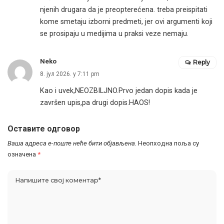
njenih drugara da je preopterećena. treba preispitati
kome smetaju izborni predmeti, jer ovi argumenti koji
se prosipaju u medijima u praksi veze nemaju.
Neko
Reply
8. јул 2026. у 7:11 pm
Kao i uvek,NEOZBILJNO.Prvo jedan dopis kada je
završen upis,pa drugi dopis.HAOS!
Оставите одговор
Ваша адреса е-поште неће бити објављена.
Неопходна поља су
означена
*