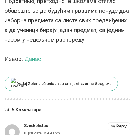
Подсетимо, претходно је школама стигло
обавештење да будућим првацима понуде два
изборна предмета са листе свих предвиђених,
а да ученици бирају један предмет, са једним
часом у недељном распореду.
Извор:
Данас
Dodaj Zelenu učionicu kao omiljeni izvor na Google-u
6 Коментара
Sveskolistac
Reply
8. јул 2026. у 4:43 pm