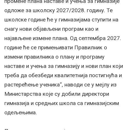
промене плана наставе и учења за гимназије
одложе за школску 2027/2028. годину. Те
школске године ће у гимназијама ступити на
снагу нови објављени програм као и
најављене измене плана. Од септембра 2027.
године ће се примењивати Правилник о
измени правилника о плану и програму
наставе и учења за гимназију и нови план који
треба да обезбеди квалитетнија постигнућа и
растерећење ученика“, наводи се у мејлу из
Министарства које су добили директори
гимназија и средњих школа са гимназијским
одељењима.