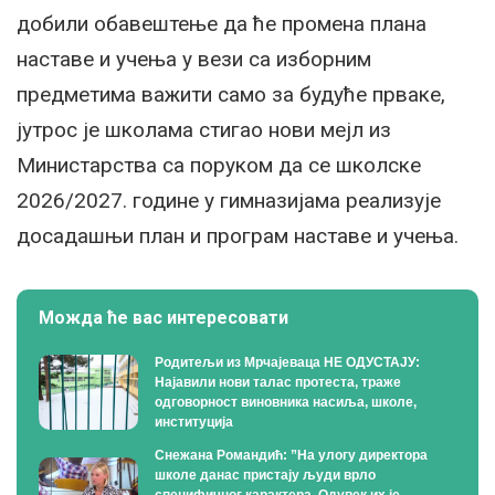
добили обавештење да ће промена плана
наставе и учења у вези са изборним
предметима важити само за будуће прваке,
јутрос је школама стигао нови мејл из
Министарства са поруком да се школске
2026/2027. године у гимназијама реализује
досадашњи план и програм наставе и учења.
Можда ће вас интересовати
Родитељи из Мрчајеваца НЕ ОДУСТАЈУ:
Најавили нови талас протеста, траже
одговорност виновника насиља, школе,
институција
Снежана Романдић: ”На улогу директора
школе данас пристају људи врло