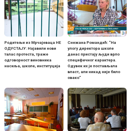
Родитељи из Мрчајеваца НЕ
Снежана Романдић: ”На
ОДУСТАЈУ: Најавили нови
улогу директора школе
талас протеста, траже
данас пристају људи врло
одговорност виновника
специфичног карактера.
насиља, школе, институција
Одувек их је постављала
власт, али никад није било
овако”