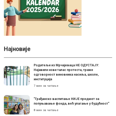
Најновије
Родитељи из Мрчајеваца НЕ ОДУСТАЈУ:
Најавили нови талас протеста, траже
одговорност виновника насиља, школе,
институција
7 мин за читање
”Грађанско васпитање НИЈЕ предмет за
попуњавање фонда, већ улагање у будућност”
8 мин за читање