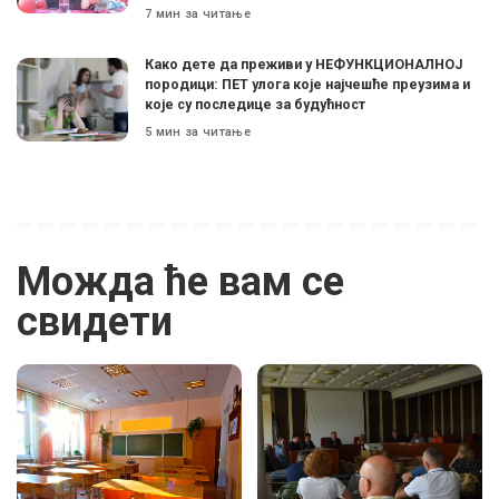
7 мин за читање
Како дете да преживи у НЕФУНКЦИОНАЛНОЈ
породици: ПЕТ улога које најчешће преузима и
које су последице за будућност
5 мин за читање
Можда ће вам се
свидети