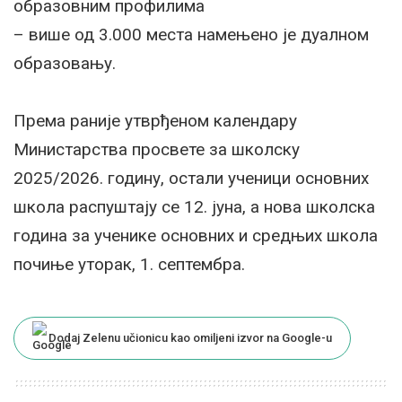
образовним профилима
– више од 3.000 места намењено је дуалном
образовању.
Према раније утврђеном календару
Министарства просвете за школску
2025/2026. годину, остали ученици основних
школа распуштају се 12. јуна, а нова школска
година за ученике основних и средњих школа
почиње уторак, 1. септембра.
Dodaj Zelenu učionicu kao omiljeni izvor na Google-u