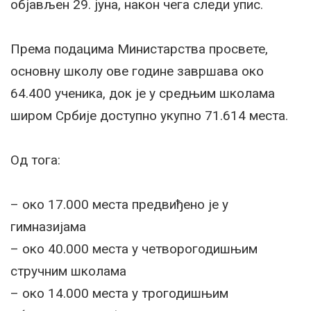
објављен 29. јуна, након чега следи упис.
Према подацима Министарства просвете,
основну школу ове године завршава око
64.400 ученика, док је у средњим школама
широм Србије доступно укупно 71.614 места.
Од тога:
– око 17.000 места предвиђено је у
гимназијама
– око 40.000 места у четворогодишњим
стручним школама
– око 14.000 места у трогодишњим