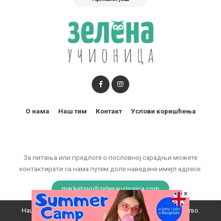
О нама
Наш тим
Контакт
Услови коришћења
За питања или предлоге о пословној сарадњи можете
контактирати са нама путем доле наведене имејл адресе:
marketing@zelenaucionica.com
×
Наш вебсајт користи колачиће да побољша ваше искуство.