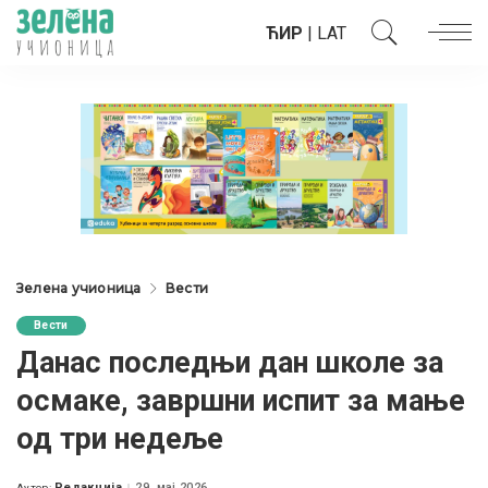
ЋИР
|
LAT
Зелена учионица
Вести
Вести
Данас последњи дан школе за
осмаке, завршни испит за мање
од три недеље
Редакција
29. мај 2026.
Аутор: