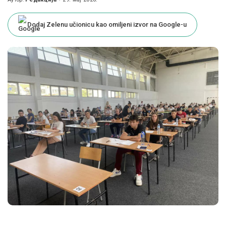
Posted
by
Dodaj Zelenu učionicu kao omiljeni izvor na Google-u