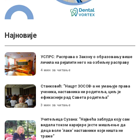
Најновије
УСПРС: Расправа о Закону о образовању више
личила на ријалити него на озбиљну расправу
4 мин за читање
Станковић: ”Нацрт ЗОСОВ-а не умањује права
ученика, наставника ни родитеља, циљ је
ефикаснији рад Савета родитеља”
3 мин за читање
Учитељица Сузана: ”Највећа заблуда коју сам
видела током каријере јесте мишљење да
деца воле ’лаке’ наставнике који ништа не
траже”