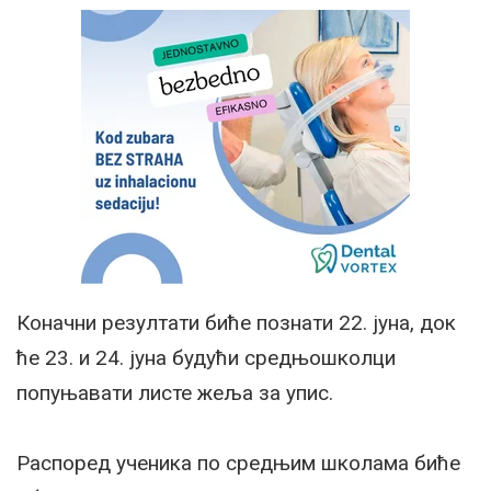
Коначни резултати биће познати 22. јуна, док
ће 23. и 24. јуна будући средњошколци
попуњавати листе жеља за упис.
Распоред ученика по средњим школама биће