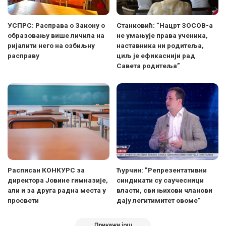
УСПРС: Расправа о Закону о
Станковић: ”Нацрт ЗОСОВ-а
образовању више личила на
не умањује права ученика,
ријалити него на озбиљну
наставника ни родитеља,
расправу
циљ је ефикаснији рад
Савета родитеља”
Расписан КОНКУРС за
Ћурчин: ”Репрезентативни
директора Јовине гимназије,
синдикати су саучесници
али и за друга радна места у
власти, сви њихови чланови
просвети
дају легитимитет овоме”
Прикажи још