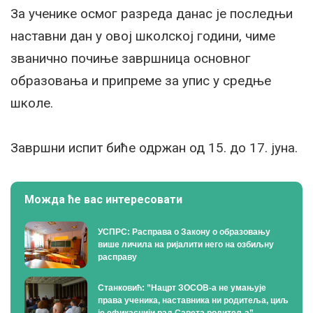
За ученике осмог разреда данас је последњи
наставни дан у овој школској години, чиме
званично почиње завршница основног
образовања и припреме за упис у средње
школе.
Завршни испит биће одржан од 15. до 17. јуна.
Можда ће вас интересовати
УСПРС: Расправа о Закону о образовању
више личила на ријалити него на озбиљну
расправу
Станковић: ”Нацрт ЗОСОВ-а не умањује
права ученика, наставника ни родитеља, циљ
је ефикаснији рад Савета родитеља”