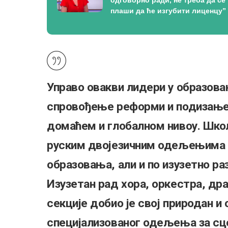
одговорно ради, не треба да се
плаши да ће изгубити лиценцу”
Управо овакви лидери у образова
спровођење реформи и подизање 
домаћем и глобалном нивоу. Школ
руским двојезичним одељењима к
образовања, али и по изузетно р
Изузетан рад хора, оркестра, др
секције добио је свој природан 
специјализованог одељења за сце