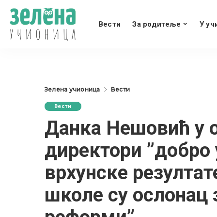
Вести
За родитеље
У уч
Зелена учионица
Вести
Вести
Данка Нешовић у 
директори ”добро 
врхунске резултат
школе су ослонац