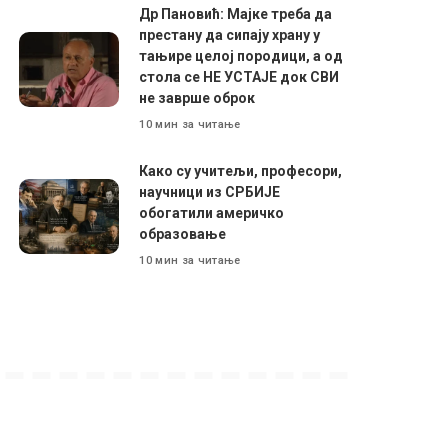
Др Пановић: Мајке треба да
престану да сипају храну у
тањире целој породици, а од
стола се НЕ УСТАЈЕ док СВИ
не заврше оброк
10 мин за читање
Како су учитељи, професори,
научници из СРБИЈЕ
обогатили америчко
образовање
10 мин за читање