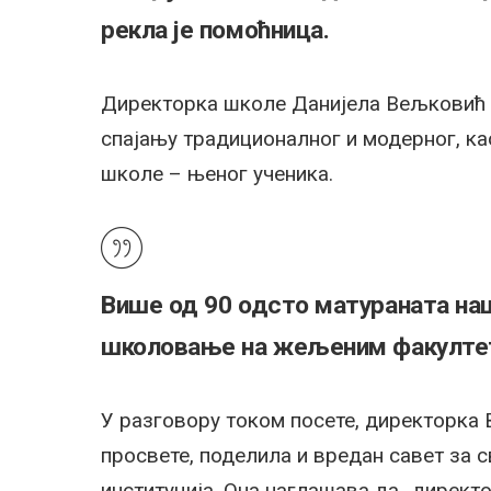
рекла је помоћница.
Директорка школе Данијела Вељковић и
спајању традиционалног и модерног, као
школе – њеног ученика.
Више од 90 одсто матураната на
школовање на жељеним факултети
У разговору током посете, директорка 
просвете, поделила и вредан савет за с
институција. Она наглашава да „директ