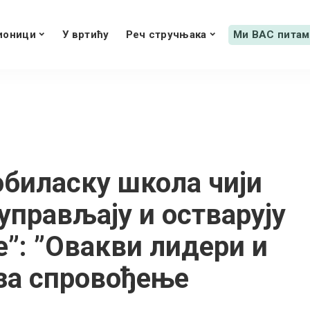
ионици
У вртићу
Реч стручњака
Ми ВАС питам
обиласку школа чији
управљају и остварују
е”: ”Овакви лидери и
 за спровођење