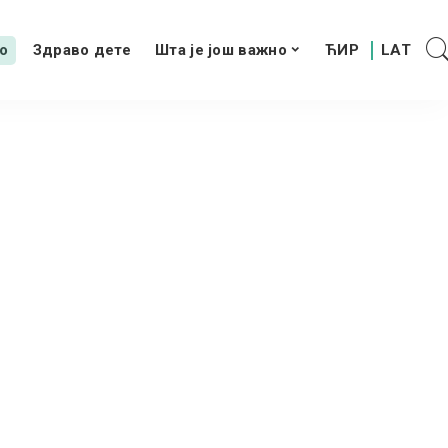
о
Здраво дете
Шта је још важно