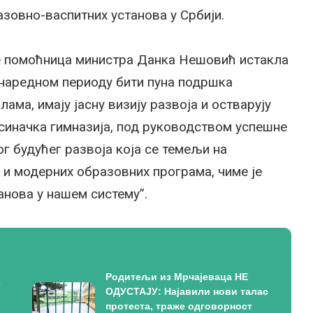
овно-васпитних установа у Србији.
е помоћница министра Данка Нешовић истакла
 наредном периоду бити пуна подршка
ма, имају јасну визију развоја и остварују
ксиначка гимназија, под руководством успешне
ог будућег развоја која се темељи на
и модерних образовних програма, чиме је
анова у нашем систему”.
Родитељи из Мрчајеваца НЕ
е
ОДУСТАЈУ: Најавили нови талас
протеста, траже одговорност