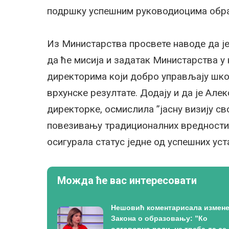
подршку успешним руководиоцима образ
Из Министарства просвете наводе да ј
да ће мисија и задатак Министарства у
директорима који добро управљају школа
врхунске резултате. Додају и да је Але
директорке, осмислила ”јасну визију св
повезивању традиционалних вредности 
осигурала статус једне од успешних уст
Можда ће вас интересовати
Нешовић коментарисала измен
Закона о образовању: ”Ко