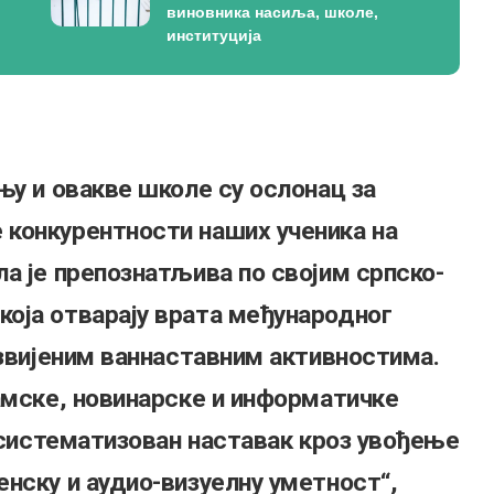
виновника насиља, школе,
институција
њу и овакве школе су ослонац за
конкурентности наших ученика на
а је препознатљива по својим српско-
оја отварају врата међународног
азвијеним ваннаставним активностима.
амске, новинарске и информатичке
и систематизован наставак кроз увођење
нску и аудио-визуелну уметност“,