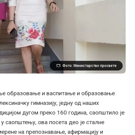
Фото: Министарство просвете
ње образовање и васпитање и образовање
ексиначку гимназију, једну од наших
адицијом дугом преко 160 година, саопштило је
у саопштењу, ова посета део је сталне
мерене на препознавање, афирмацију и