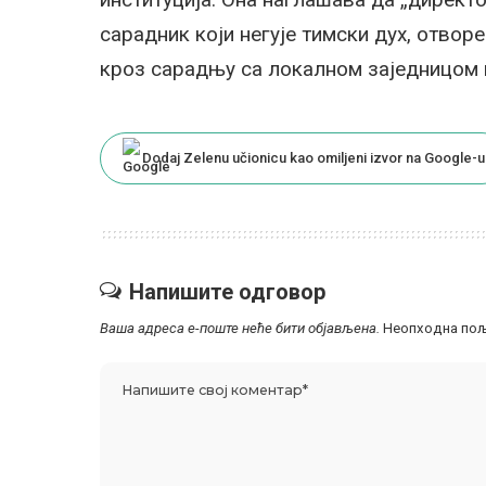
сарадник који негује тимски дух, отвор
кроз сарадњу са локалном заједницом 
Dodaj Zelenu učionicu kao omiljeni izvor na Google-u
Напишите одговор
Ваша адреса е-поште неће бити објављена.
Неопходна пољ