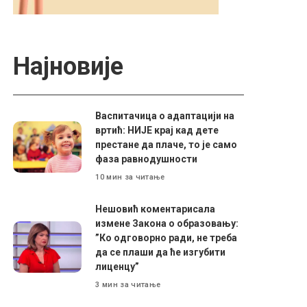
Најновије
Васпитачица о адаптацији на
вртић: НИЈЕ крај кад дете
престане да плаче, то је само
фаза равнодушности
10 мин за читање
Нешовић коментарисала
измене Закона о образовању:
”Ко одговорно ради, не треба
да се плаши да ће изгубити
лиценцу”
3 мин за читање