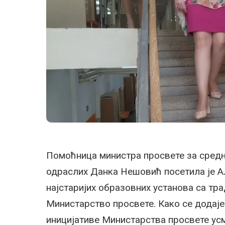
Помоћница министра просвете за сред
одраслих Данка Нешовић посетила је Ал
најстаријих образовних установа са тр
Министарство просвете. Како се додаје 
иницијативе Министарства просвете ус