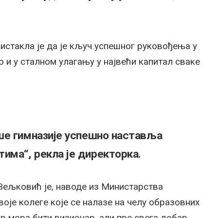
стакла је да је кључ успешног руковођења у
 и у сталном улагању у највећи капитал сваке
ше гимназије успешно наставља
ма“, рекла је директорка.
Вељковић је, наводе из Министарства
воје колеге које се налазе на челу образовних
ор мора бити визионар, али пре свега добар