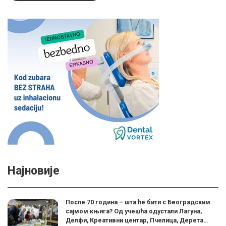
Најновије
После 70 година – шта ће бити с Београдским
сајмом књига? Од учешћа одустали Лагуна,
Делфи, Креативни центар, Пчелица, Дерета…