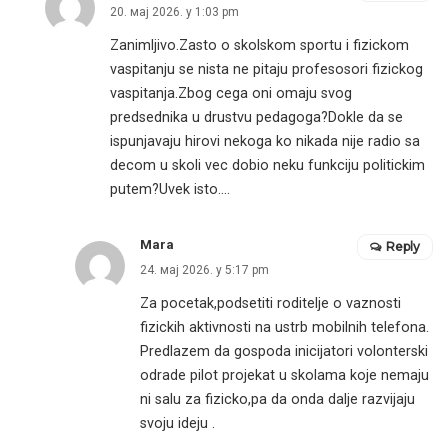
20. мај 2026. у 1:03 pm
Zanimljivo.Zasto o skolskom sportu i fizickom
vaspitanju se nista ne pitaju profesosori fizickog
vaspitanja.Zbog cega oni omaju svog
predsednika u drustvu pedagoga?Dokle da se
ispunjavaju hirovi nekoga ko nikada nije radio sa
decom u skoli vec dobio neku funkciju politickim
putem?Uvek isto….
Mara
Reply
24. мај 2026. у 5:17 pm
Za pocetak,podsetiti roditelje o vaznosti
fizickih aktivnosti na ustrb mobilnih telefona.
Predlazem da gospoda inicijatori volonterski
odrade pilot projekat u skolama koje nemaju
ni salu za fizicko,pa da onda dalje razvijaju
svoju ideju .