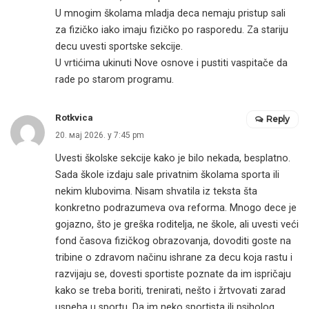
U mnogim školama mladja deca nemaju pristup sali
za fizičko iako imaju fizičko po rasporedu. Za stariju
decu uvesti sportske sekcije.
U vrtićima ukinuti Nove osnove i pustiti vaspitače da
rade po starom programu.
Rotkvica
Reply
20. мај 2026. у 7:45 pm
Uvesti školske sekcije kako je bilo nekada, besplatno.
Sada škole izdaju sale privatnim školama sporta ili
nekim klubovima. Nisam shvatila iz teksta šta
konkretno podrazumeva ova reforma. Mnogo dece je
gojazno, što je greška roditelja, ne škole, ali uvesti veći
fond časova fizičkog obrazovanja, dovoditi goste na
tribine o zdravom načinu ishrane za decu koja rastu i
razvijaju se, dovesti sportiste poznate da im ispričaju
kako se treba boriti, trenirati, nešto i žrtvovati zarad
uspeha u sportu. Da im neko sportista ili psiholog