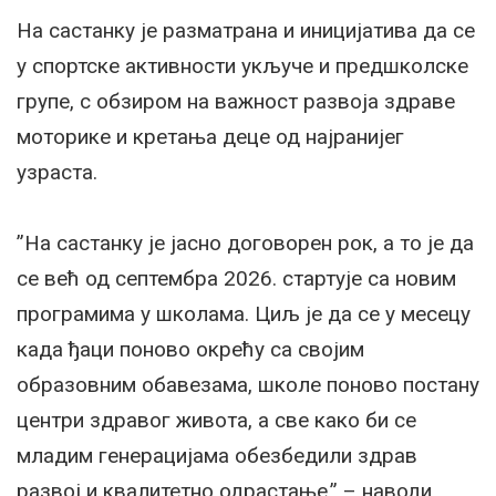
На састанку је разматрана и иницијатива да се
у спортске активности укључе и предшколске
групе, с обзиром на важност развоја здраве
моторике и кретања деце од најранијег
узраста.
”На састанку је јасно договорен рок, а то је да
се већ од септембра 2026. стартује са новим
програмима у школама. Циљ је да се у месецу
када ђаци поново окрећу са својим
образовним обавезама, школе поново постану
центри здравог живота, а све како би се
младим генерацијама обезбедили здрав
развој и квалитетно одрастање.” – наводи