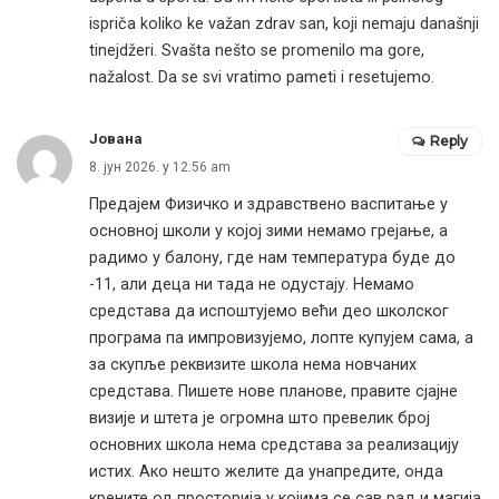
ispriča koliko ke važan zdrav san, koji nemaju današnji
tinejdžeri. Svašta nešto se promenilo ma gore,
nažalost. Da se svi vratimo pameti i resetujemo.
Јована
Reply
8. јун 2026. у 12:56 am
Предајем Физичко и здравствено васпитање у
основној школи у којој зими немамо грејање, а
радимо у балону, где нам температура буде до
-11, али деца ни тада не одустају. Немамо
средстава да испоштујемо већи део школског
програма па импровизујемо, лопте купујем сама, а
за скупље реквизите школа нема новчаних
средстава. Пишете нове планове, правите сјајне
визије и штета је огромна што превелик број
основних школа нема средстава за реализацију
истих. Ако нешто желите да унапредите, онда
крените од просторија у којима се сав рад и магија