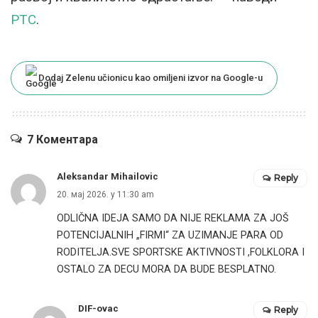
РТС
.
Dodaj Zelenu učionicu kao omiljeni izvor na Google-u
7 Коментара
Aleksandar Mihailovic
Reply
20. мај 2026. у 11:30 am
ODLIČNA IDEJA SAMO DA NIJE REKLAMA ZA JOŠ
POTENCIJALNIH „FIRMI“ ZA UZIMANJE PARA OD
RODITELJA.SVE SPORTSKE AKTIVNOSTI ,FOLKLORA I
OSTALO ZA DECU MORA DA BUDE BESPLATNO.
DIF-ovac
Reply