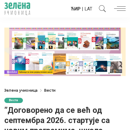
ЋИР
|
LAT
Зелена учионица
Вести
Вести
”Договорено да се већ од
септембра 2026. стартује са