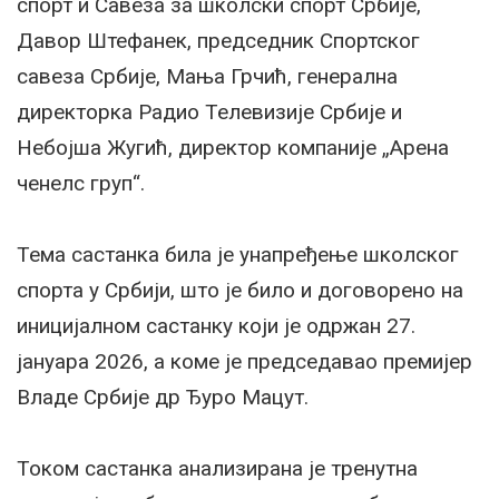
спорт и Савеза за школски спорт Србије,
Давор Штефанек, председник Спортског
савеза Србије, Мања Грчић, генерална
директорка Радио Телевизије Србије и
Небојша Жугић, директор компаније „Арена
ченелс груп“.
Тема састанка била је унапређење школског
спорта у Србији, што је било и договорено на
иницијалном састанку који је одржан 27.
јануара 2026, а коме је председавао премијер
Владе Србије др Ђуро Мацут.
Током састанка анализирана је тренутна