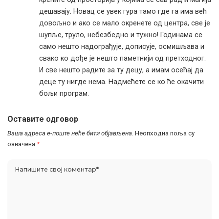
дешавају. Новац се увек гура тамо где га има већ
довољно и ако се мало окренете од центра, све је
шупље, труло, небезбедно и тужно! Годинама се
само нешто надограђује, дописује, осмишљава и
свако ко дође је нешто паметнији од претходног.
И све нешто радите за ту децу, а имам осећај да
деце ту нигде нема. Надмећете се ко ће окачити
бољи програм.
Оставите одговор
Ваша адреса е-поште неће бити објављена.
Неопходна поља су
означена
*