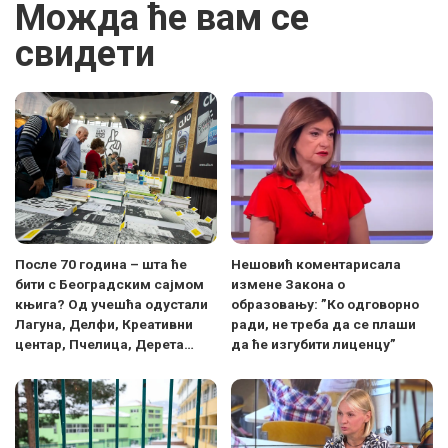
Можда ће вам се
свидети
После 70 година – шта ће
Нешовић коментарисала
бити с Београдским сајмом
измене Закона о
књига? Од учешћа одустали
образовању: ”Ко одговорно
Лагуна, Делфи, Креативни
ради, не треба да се плаши
центар, Пчелица, Дерета…
да ће изгубити лиценцу”