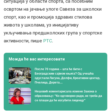
ситуација у области спорта, са посебним
освртом на јачање улоге Савеза за школски
спорт, као и промоција здравих стилова
живота у школама, уз иницијативу
укључивања предшколских група у спортске
активности, пише
РТС
.
Можда ће вас интересовати
После 70 година – шта ће бити с
Београдским сајмом књига? Од учешћа
одустали Лагуна, Делфи, Креативни центар,
Пчелица, Дерета…
Нешовић коментарисала измене Закона о
образовању: ”Ко одговорно ради, не треба да
се плаши да ће изгубити лиценцу”