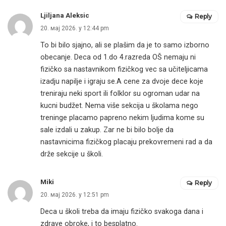
Ljiljana Aleksic
Reply
20. мај 2026. у 12:44 pm
To bi bilo sjajno, ali se plašim da je to samo izborno
obecanje. Deca od 1.do 4.razreda OŠ nemaju ni
fizičko sa nastavnikom fizičkog vec sa učiteljicama
izadju napilje i igraju se.A cene za dvoje dece koje
treniraju neki sport ili folklor su ogroman udar na
kucni budžet. Nema više sekcija u školama nego
treninge placamo papreno nekim ljudima kome su
sale izdali u zakup. Zar ne bi bilo bolje da
nastavnicima fizičkog placaju prekovremeni rad a da
drže sekcije u školi.
Miki
Reply
20. мај 2026. у 12:51 pm
Deca u školi treba da imaju fizičko svakoga dana i
zdrave obroke, i to besplatno.