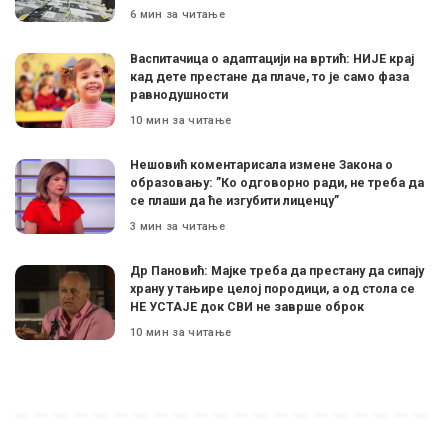
6 мин за читање
Васпитачица о адаптацији на вртић: НИЈЕ крај
кад дете престане да плаче, то је само фаза
равнодушности
10 мин за читање
Нешовић коментарисала измене Закона о
образовању: ”Ко одговорно ради, не треба да
се плаши да ће изгубити лиценцу”
3 мин за читање
Др Пановић: Мајке треба да престану да сипају
храну у тањире целој породици, а од стола се
НЕ УСТАЈЕ док СВИ не заврше оброк
10 мин за читање