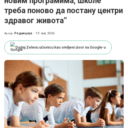
новим програмима, школе
треба поново да постану центри
здравог живота”
Редакција
19. мај 2026.
Аутор:
Posted
by
Dodaj Zelenu učionicu kao omiljeni izvor na Google-u