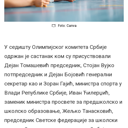
Foto: Canva
У седишту Олимпијског комитета Србије
одржан је састанак ком су присуствовали
Дејан Томашевић председник, Стојан Вујко
потпредседник и Дејан Бојовић генерални
секретар као и Зоран Гајић, министра спорта у
Влади Републике Србије, Иван Ћилерџић,
заменик министра просвете за предшколско и
школско образовање, Жељко Танасковић,
председник Светске федерације за школски