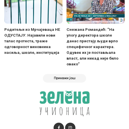
Родитељи из Мрчајеваца НЕ
Снежана Романдић: ”На
ОДУСТАЈУ: Најавили нови
улогу директора школе
талас протеста, траже
данас пристају људи врло
одговорност виновника
специфичног карактера.
насиља, школе, институција
Одувек их је постављала
власт, али никад није било
овако”
Прикажи још