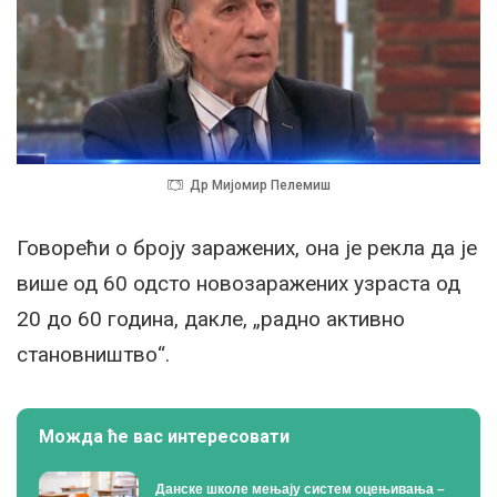
Др Мијомир Пелемиш
Говорећи о броју заражених, она је рекла да је
више од 60 одсто новозаражених узраста од
20 до 60 година, дакле, „радно активно
становништво“.
Можда ће вас интересовати
Данске школе мењају систем оцењивања –