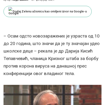
Posted
by
Dodaj Zelenu učionicu kao omiljeni izvor na Google-u
– Осам одсто новозаражених је узраста од 10
до 20 година, што значи да је ту значајан удео
школске деце – рекала је др Дарија Кисић
Тепавчевић, чланица Кризног штаба за борбу
против корона вируса на данашној прес
конференцији овог владиног тела.