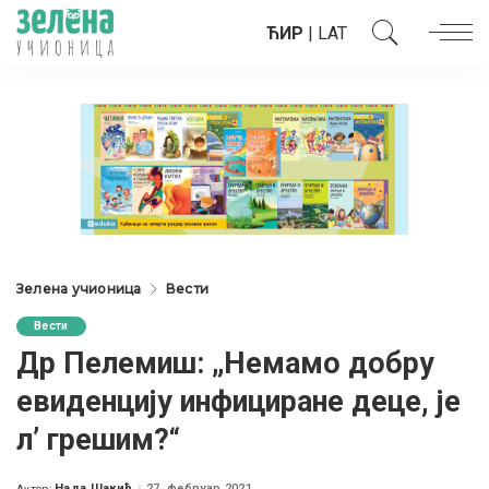
ЋИР
|
LAT
Зелена учионица
Вести
Вести
Др Пелемиш: „Немамо добру
евиденцију инфициране деце, је
л’ грешим?“
Нада Шакић
27. фебруар 2021.
Аутор: