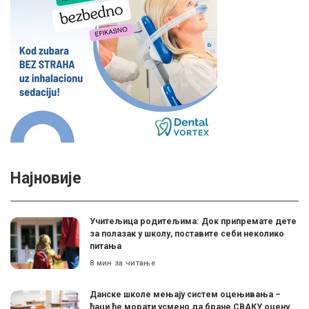
Најновије
Учитељица родитељима: Док припремате дете
за полазак у школу, поставите себи неколико
питања
8 мин за читање
Данске школе мењају систем оцењивања –
ђаци ће морати усмено да бране СВАКУ оцену