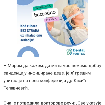
– Морам да кажем, да ми намао немамо добру
евиденцију инфициране деце, је л’ грешим –
упитао је на прес конференији др Кисић
Тепавчевић.
Она је потврдила докторове речи: „Све указује