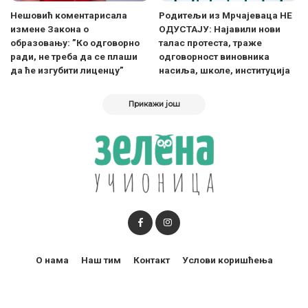
Нешовић коментарисала
Родитељи из Мрчајеваца НЕ
измене Закона о
ОДУСТАЈУ: Најавили нови
образовању: ”Ко одговорно
талас протеста, траже
ради, не треба да се плаши
одговорност виновника
да ће изгубити лиценцу”
насиља, школе, институција
Прикажи још
О нама
Наш тим
Контакт
Услови коришћења