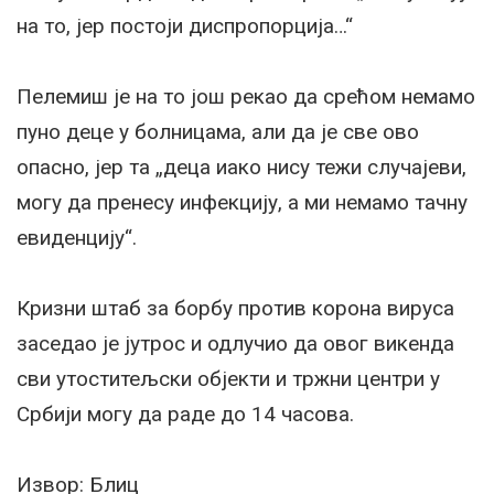
на то, јер постоји диспропорција…“
Пелемиш је на то још рекао да срећом немамо
пуно деце у болницама, али да је све ово
опасно, јер та „деца иако нису тежи случајеви,
могу да пренесу инфекцију, а ми немамо тачну
евиденцију“.
Кризни штаб за борбу против корона вируса
заседао је јутрос и одлучио да овог викенда
сви утоститељски објекти и тржни центри у
Србији могу да раде до 14 часова.
Извор: Блиц