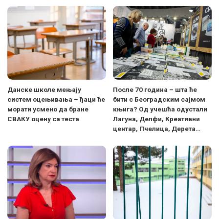
Данске школе мењају
После 70 година – шта ће
систем оцењивања – ђаци ће
бити с Београдским сајмом
морати усмено да бране
књига? Од учешћа одустали
СВАКУ оцену са теста
Лагуна, Делфи, Креативни
центар, Пчелица, Дерета…