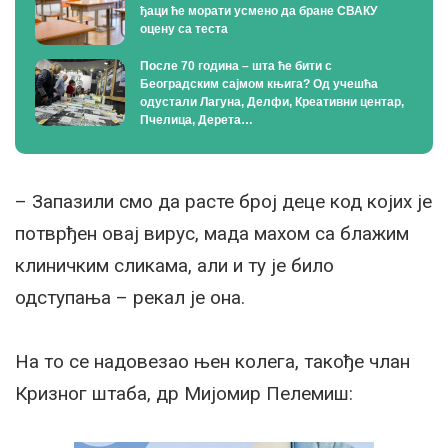
ђаци ће морати усмено да бране СВАКУ
оцену са теста
После 70 година – шта ће бити с
Београдским сајмом књига? Од учешћа
одустали Лагуна, Делфи, Креативни центар,
Пчелица, Дерета…
– Запазили смо да расте број деце код којих је
потврђен овај вирус, мада махом са блажим
клиничким сликама, али и ту је било
одступања – рекал је она.
На то се надовезао њен колега, такође члан
Кризног штаба, др Мијомир Пелемиш: