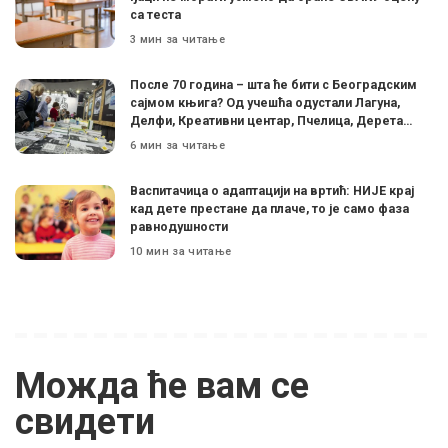
са теста
3 мин за читање
После 70 година – шта ће бити с Београдским
сајмом књига? Од учешћа одустали Лагуна,
Делфи, Креативни центар, Пчелица, Дерета…
6 мин за читање
Васпитачица о адаптацији на вртић: НИЈЕ крај
кад дете престане да плаче, то је само фаза
равнодушности
10 мин за читање
Можда ће вам се
свидети