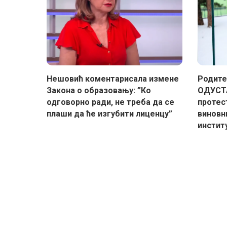
Нешовић коментарисала измене
Родите
Закона о образовању: ”Ко
ОДУСТА
одговорно ради, не треба да се
протес
плаши да ће изгубити лиценцу”
виновн
инстит