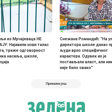
љи из Мрчајеваца НЕ
Снежана Романдић: ”На у
ЈУ: Најавили нови талас
директора школе данас п
та, траже одговорност
људи врло специфичног
ика насиља, школе,
карактера. Одувек их је
уција
постављала власт, али ни
није било овако”
Прикажи још