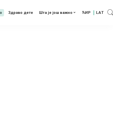
о
Здраво дете
Шта је још важно