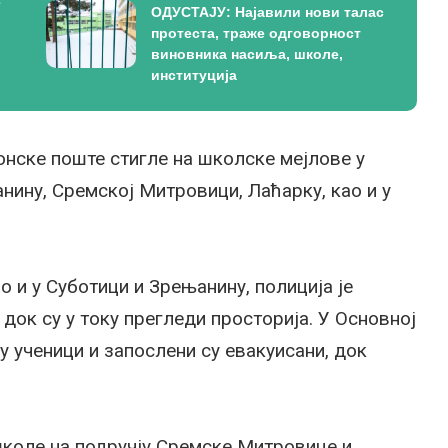
е
ОДУСТАЈУ: Најавили нови талас
протеста, траже одговорност
виновника насиља, школе,
институција
ронске поште стигле на школске мејлове у
нину, Сремској Митровици, Лаћарку, као и у
 и у Суботици и Зрењанину, полиција је
 док су у току прегледи просторија. У Основној
 ученици и запослени су евакуисани, док
школе на подручју Сремске Митровице и