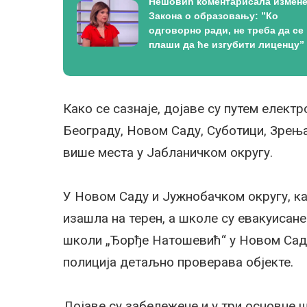
Нешовић коментарисала измен
Закона о образовању: ”Ко
одговорно ради, не треба да се
плаши да ће изгубити лиценцу”
Како се сазнаје, дојаве су путем елект
Београду, Новом Саду, Суботици, Зрења
више места у Јабланичком округу.
У Новом Саду и Јужнобачком округу, као
изашла на терен, а школе су евакуисане
школи „Ђорђе Натошевић“ у Новом Саду
полиција детаљно проверава објекте.
Дојаве су забележене и у три основне 