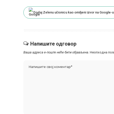
Dodaj Zelenu učionicu kao omiljeni izvor na Google-u
Напишите одговор
Ваша адреса е-поште неће бити објављена.
Неопходна пољ