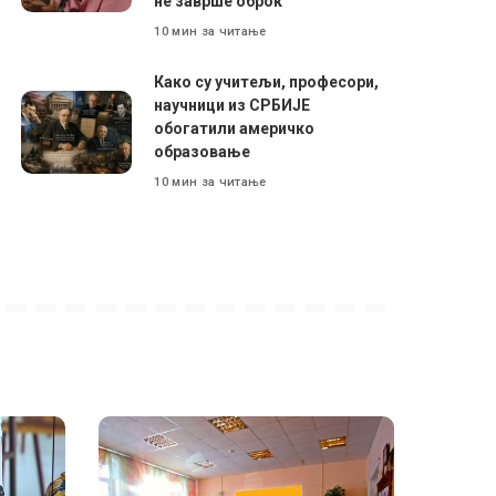
не заврше оброк
10 мин за читање
Како су учитељи, професори,
научници из СРБИЈЕ
обогатили америчко
образовање
10 мин за читање