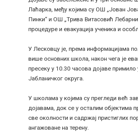
Лаћарка, међу којима су ОШ „Јован Јо
Пинки“ и ОШ „Трива Витасовић Лебарни
процедуре и евакуација ученика и особ
У Лесковцу је, према информацијама по
више основних школа, након чега је ев
пресеку у 10.30 часова дојаве примило
Јабланичког округа.
У школама у којима су прегледи већ зав
дојавама, док се у осталим објектима 
све околности и садржај пристиглих пору
ангажоване на терену.