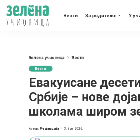
Вести
За родитеље
У уч
Зелена учионица
Вести
Вести
Евакуисане десет
Србије – нове дој
школама широм 
Редакција
3. јун 2026.
Аутор:
Posted
by