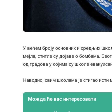
У већем броју основних и средњих школ
мејла, стигле су дојаве о бомбама. Бео
од градова у којима су школе евакуисан
Наводно, свим школама је стигао исти м
Можда ће вас интересовати