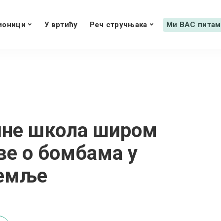
ионици
У вртићу
Реч стручњака
Ми ВАС питам
ине школа широм
аве о бомбама у
земље