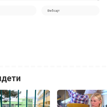
идети