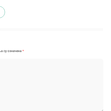
а су означена
*