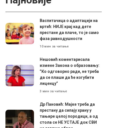
Најновије
Васпитачица о адаптацији на
вртић: НИЈЕ крај кад дете
престане да плаче, то је само
фаза равнодушности
10 мин за читање
Нешовић коментарисала
измене Закона о образовању:
”Ко одговорно ради, не треба
да се плаши да ће изгубити
лиценцу”
3 мин за читање
Др Пановић: Мајке треба да
престану да сипају храну у
тањире целој породици, а од
стола се НЕ УСТАЈЕ док СВИ