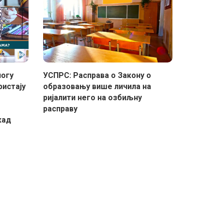
логу
УСПРС: Расправа о Закону о
ристају
образовању више личила на
ријалити него на озбиљну
расправу
кад