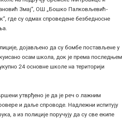
вановић Змај“, ОШ „Бошко Палковљевић-
к“, где су одмах спроведене безбедносне
ља.
лиције, дојављено да су бомбе постављене у
акуисано осам школа, док је према последњем
 укупно 24 основне школе на територији
ршени утврђено је да је реч о лажним
провере и даље спроводе. Надлежни испитују
ка, а из полиције поручују да су све екипе