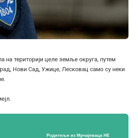
а на територији целе земље округа, путем
град, Нови Сад, Ужице, Лесковац само су неки
е.
ејл.
Родитељи из Мрчајеваца НЕ