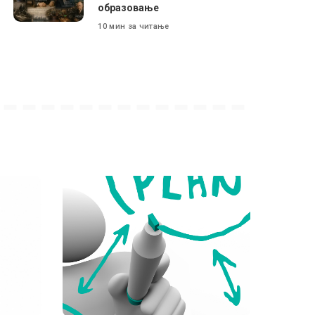
образовање
10 мин за читање