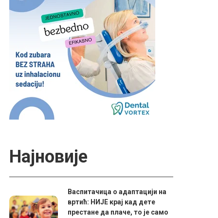
Најновије
Васпитачица о адаптацији на
вртић: НИЈЕ крај кад дете
престане да плаче, то је само