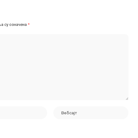
а су означена
*