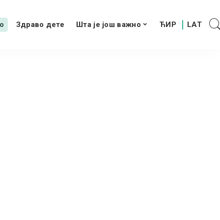
о
Здраво дете
Шта је још важно