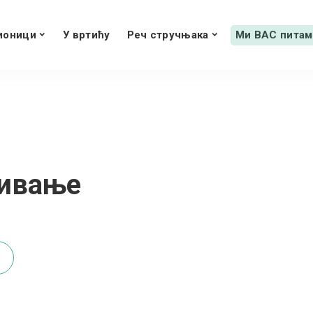
ионици
У вртићу
Реч стручњака
Ми ВАС питам
ивање