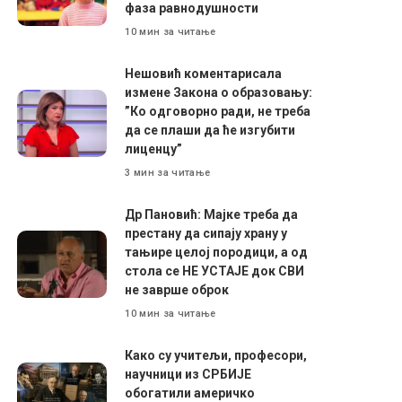
фаза равнодушности
10 мин за читање
Нешовић коментарисала
измене Закона о образовању:
”Ко одговорно ради, не треба
да се плаши да ће изгубити
лиценцу”
3 мин за читање
Др Пановић: Мајке треба да
престану да сипају храну у
тањире целој породици, а од
стола се НЕ УСТАЈЕ док СВИ
не заврше оброк
10 мин за читање
Како су учитељи, професори,
научници из СРБИЈЕ
обогатили америчко