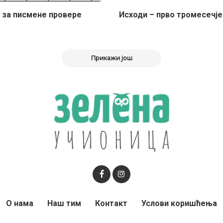
 за писмене провере
Исходи – прво тромесечје
Прикажи још
О нама
Наш тим
Контакт
Услови коришћења