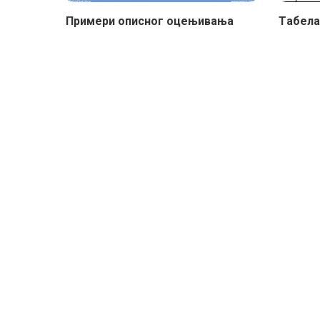
Примери описног оцењивања
Tабела