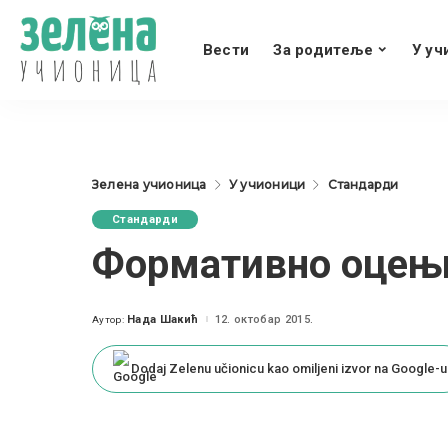
Вести
За родитеље
У уч
Зелена учионица
У учионици
Стандарди
Стандарди
Формативно оцењ
Нада Шакић
12. октобар 2015.
Аутор:
Posted
by
Dodaj Zelenu učionicu kao omiljeni izvor na Google-u