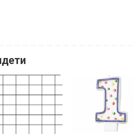
идети