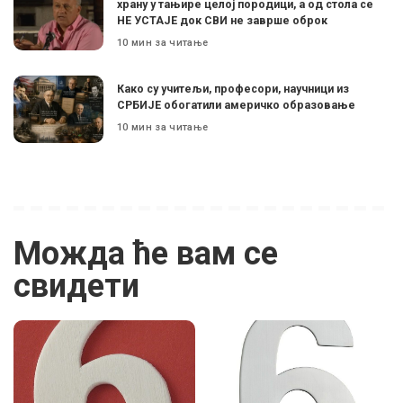
храну у тањире целој породици, а од стола се
НЕ УСТАЈЕ док СВИ не заврше оброк
10 мин за читање
Како су учитељи, професори, научници из
СРБИЈЕ обогатили америчко образовање
10 мин за читање
Можда ће вам се
свидети