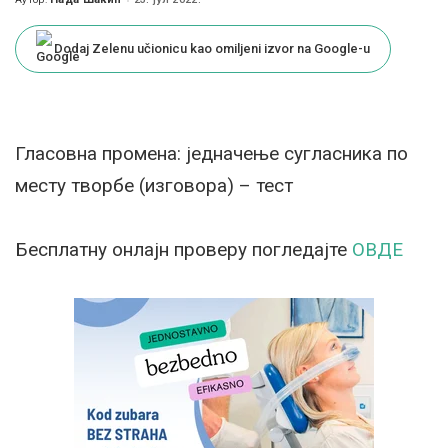
Posted
by
Dodaj Zelenu učionicu kao omiljeni izvor na Google-u
Гласовна промена: једначење сугласника по
месту творбе (изговора) – тест
Бесплатну онлајн проверу погледајте
ОВДЕ