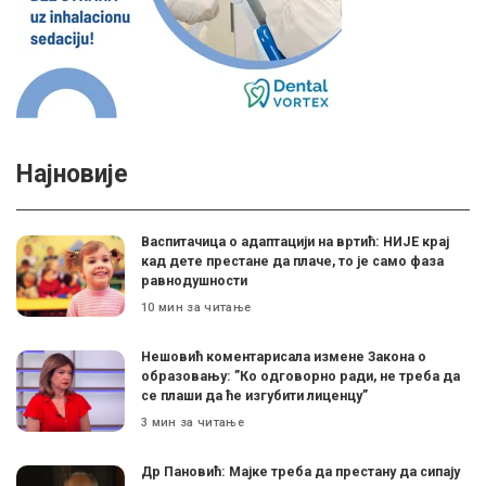
Најновије
Васпитачица о адаптацији на вртић: НИЈЕ крај
кад дете престане да плаче, то је само фаза
равнодушности
10 мин за читање
Нешовић коментарисала измене Закона о
образовању: ”Ко одговорно ради, не треба да
се плаши да ће изгубити лиценцу”
3 мин за читање
Др Пановић: Мајке треба да престану да сипају