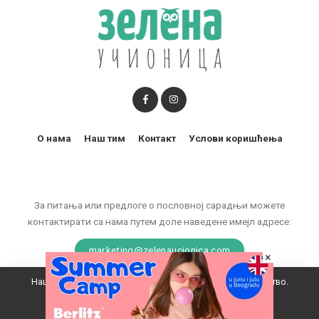
О нама
Наш тим
Контакт
Услови коришћења
За питања или предлоге о пословној сарадњи можете
контактирати са нама путем доле наведене имејл адресе:
marketing@zelenaucionica.com
×
Наш вебсајт користи колачиће да побољша ваше искуство.
© 2011-2024 Copyright by Zelena učionica. All Rights reserved.
Прихватам