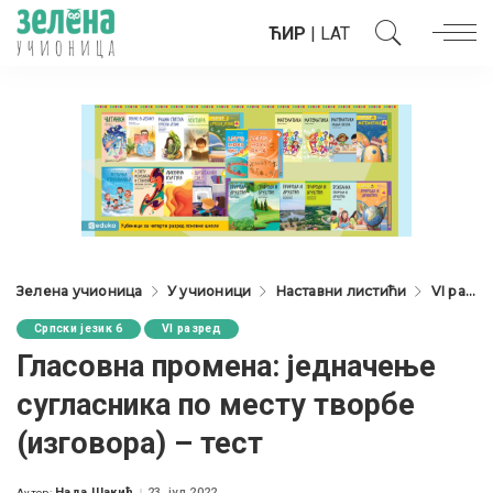
ЋИР
|
LAT
Зелена учионица
У учионици
Наставни листићи
VI разред
Српски језик 6
VI разред
Гласовна промена: једначење
сугласника по месту творбе
(изговора) – тест
Нада Шакић
23. јул 2022.
Аутор: