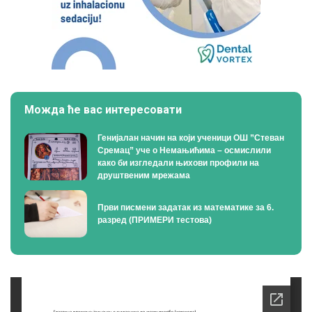
Можда ће вас интересовати
Генијалан начин на који ученици ОШ ”Стеван
Сремац” уче о Немањићима – осмислили
како би изгледали њихови профили на
друштвеним мрежама
Први писмени задатак из математике за 6.
разред (ПРИМЕРИ тестова)