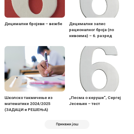
Децимални бројеви – вежбе
Децимални запис
рационалног броја (по
нивоима) – 6. разред
Школско такмичење из
„Песма о керуши“, Сергеј
математике 2024/2025
Јесењин – тест
(ЗАДАЦИ и РЕШЕЊА)
Прикажи још