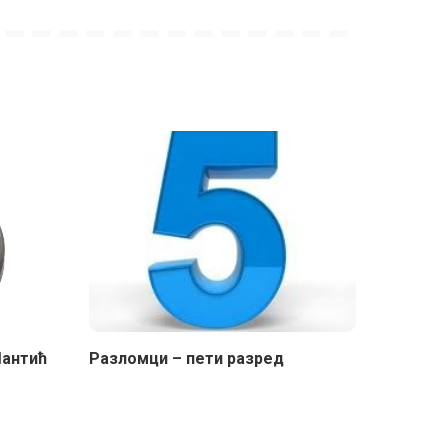
Шантић
Разломци – пети разред