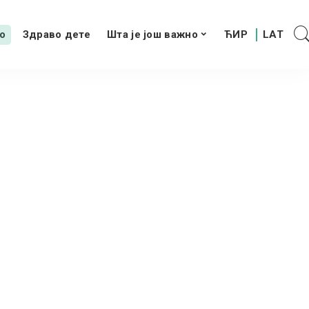
о
Здраво дете
Шта је још важно