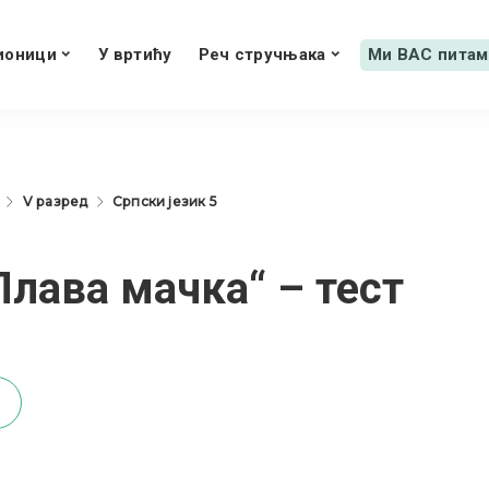
ионици
У вртићу
Реч стручњака
Ми ВАС питам
V разред
Српски језик 5
Плава мачка“ – тест