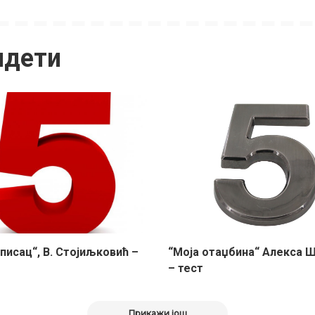
идети
писац“, В. Стојиљковић –
“Моја отаџбина“ Алекса 
– тест
Прикажи још