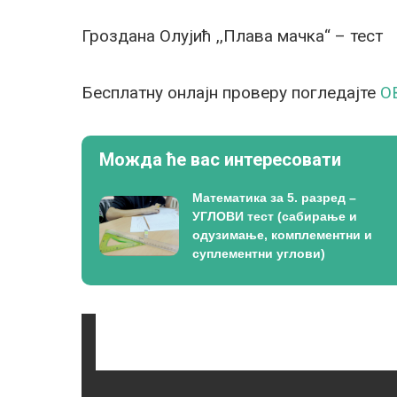
Гроздана Олујић ,,Плава мачка“ – тест
Бесплатну онлајн проверу погледајте
О
Можда ће вас интересовати
Математика за 5. разред –
УГЛОВИ тест (сабирање и
одузимање, комплементни и
суплементни углови)