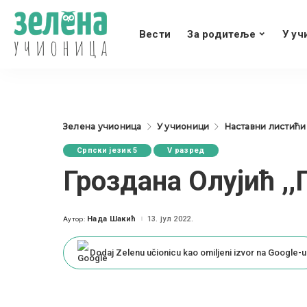
Вести
За родитеље
У уч
Зелена учионица
У учионици
Наставни листићи
Српски језик 5
V разред
Гроздана Олујић ,,
Нада Шакић
13. јул 2022.
Аутор:
Posted
by
Dodaj Zelenu učionicu kao omiljeni izvor na Google-u