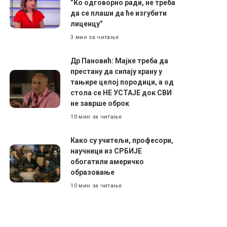
”Ко одговорно ради, не треба
да се плаши да ће изгубити
лиценцу”
3 мин за читање
Др Пановић: Мајке треба да
престану да сипају храну у
тањире целој породици, а од
стола се НЕ УСТАЈЕ док СВИ
не заврше оброк
10 мин за читање
Како су учитељи, професори,
научници из СРБИЈЕ
обогатили америчко
образовање
10 мин за читање