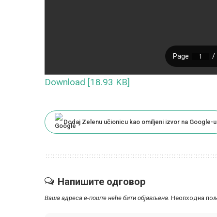
Download [18.93 KB]
Dodaj Zelenu učionicu kao omiljeni izvor na Google-u
Напишите одговор
Ваша адреса е-поште неће бити објављена.
Неопходна пољ