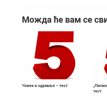
Можда ће вам се св
Човек и здравље – тест
„Писмо
тест