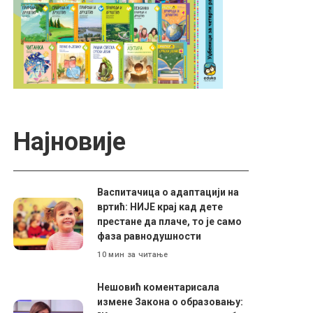
Најновије
Васпитачица о адаптацији на
вртић: НИЈЕ крај кад дете
престане да плаче, то је само
фаза равнодушности
10 мин за читање
Нешовић коментарисала
измене Закона о образовању: