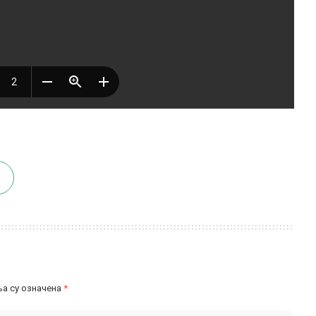
а су означена
*