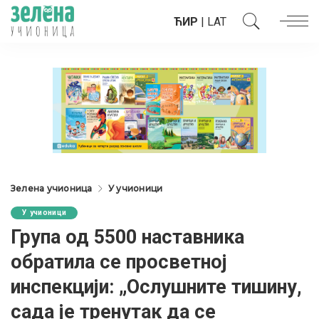
ЋИР
|
LAT
Зелена учионица
У учионици
У учионици
Група од 5500 наставника
обратила се просветној
инспекцији: „Ослушните тишину,
сада је тренутак да се