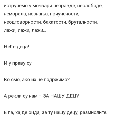
иструнемо у мочвари неправде, неслободе,
неморала, незнања, приучености,
неодговорности, бахатости, бруталности,
лажи, лажи, лажи…
Неће деца!
И у праву су.
Ко смо, ако их не подржимо?
А рекли су нам – ЗА НАШУ ДЕЦУ!
Е па, хајде онда, за ту нашу децу, размислите.