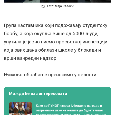
Foto: Maja Radović
Група наставника који подржавају студентску
борбу, а која окупља више од 5000 људи,
упутила је јавно писмо просветној инспекцији
која ових дана обилази школе у блокади и
врши ванредни надзор.
Њихово обраћање преносимо у целости.
Можда ће вас интересовати
Како до ПУНОГ износа јубиларне награде и
отпремнине иако не желите да будете члан
репрезентативног синдиката – ДВА су начина