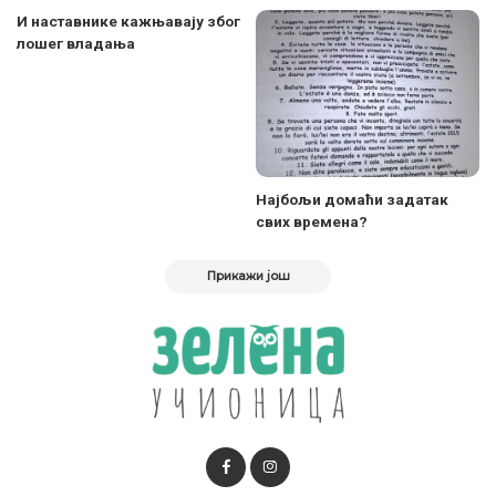
И наставнике кажњавају због
лошег владања
Најбољи домаћи задатак
свих времена?
Прикажи још