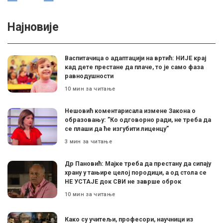
Најновије
Васпитачица о адаптацији на вртић: НИЈЕ крај
кад дете престане да плаче, то је само фаза
равнодушности
10 мин за читање
Нешовић коментарисала измене Закона о
образовању: ”Ко одговорно ради, не треба да
се плаши да ће изгубити лиценцу”
3 мин за читање
Др Пановић: Мајке треба да престану да сипају
храну у тањире целој породици, а од стола се
НЕ УСТАЈЕ док СВИ не заврше оброк
10 мин за читање
Како су учитељи, професори, научници из