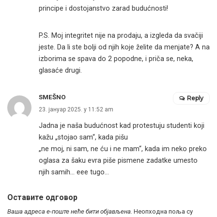
principe i dostojanstvo zarad budućnosti!
P.S. Moj integritet nije na prodaju, a izgleda da svačiji
jeste. Da li ste bolji od njih koje želite da menjate? A na
izborima se spava do 2 popodne, i priča se, neka,
glasaće drugi.
SMEŠNO
Reply
23. јануар 2025. у 11:52 am
Jadna je naša budućnost kad protestuju studenti koji
kažu „stojao sam“, kada pišu
„ne moj, ni sam, ne ću i ne mam“, kada im neko preko
oglasa za šaku evra piše pismene zadatke umesto
njih samih… eee tugo…
Оставите одговор
Ваша адреса е-поште неће бити објављена.
Неопходна поља су