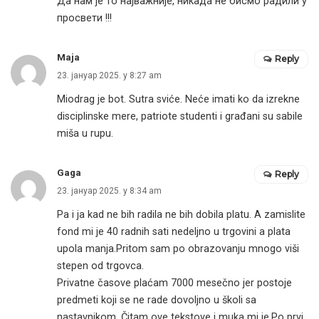
Да нам је то најважније, никада не бисмо радили у
просвети !!!
Maja
Reply
23. јануар 2025. у 8:27 am
Miodrag je bot. Sutra sviće. Neće imati ko da izrekne
disciplinske mere, patriote studenti i građani su sabile
miša u rupu.
Gaga
Reply
23. јануар 2025. у 8:34 am
Pa i ja kad ne bih radila ne bih dobila platu. A zamislite
fond mi je 40 radnih sati nedeljno u trgovini a plata
upola manja.Pritom sam po obrazovanju mnogo viši
stepen od trgovca.
Privatne časove plaćam 7000 mesečno jer postoje
predmeti koji se ne rade dovoljno u školi sa
nastavnikom. Čitam ove tekstove i muka mi je.Po prvi