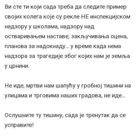
Ви сте ти који сада треба да следите пример
својих колега које су рекле НЕ инспекцијском
надзору у школама, надзору над
остваривањем наставе, закључивања оцена,
планова за надокнаду… у време када нема
надзора за трагедије због којих нам је земља
у црнини.
Не иде, мртви нам шапућу у гробној тишини на
улицама и трговима наших градова, не иде…
Ослушните ту тишину, сада је тренутак да се
усправите!