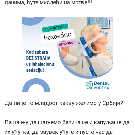
данима, ћуте мислећи на мртве!!!
Да ли је то младост какву желимо у Србији?
Па на њу да шаљемо батинаше и капуљаше да
их ућутка, да заувек ућуте и пусте нас да