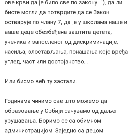
ове крви да је било све по закону…“), да ли
бисте могли да потврдите да се Закон
остварује по члану 7, да је у школама наше и
ваше деце обезбеђена заштита детета,
ученика и запосленог од дискриминације,
насиља, злостављања, понашања које вређа
углед, част или достојанство…
Или бисмо већ ту застали.
Годинама чинимо све што можемо да
образовање у Србији сачувамо од даљег
урушавања. Боримо се са обимном
администрацијом. Заједно са децом