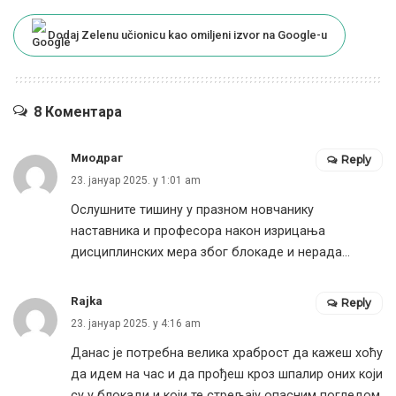
Dodaj Zelenu učionicu kao omiljeni izvor na Google-u
8 Коментара
Миодраг
Reply
23. јануар 2025. у 1:01 am
Ослушните тишину у празном новчанику
наставника и професора након изрицања
дисциплинских мера због блокаде и нерада…
Rajka
Reply
23. јануар 2025. у 4:16 am
Данас је потребна велика храброст да кажеш хоћу
да идем на час и да прођеш кроз шпалир оних који
су у блокади и који те стрељају опасним погледом