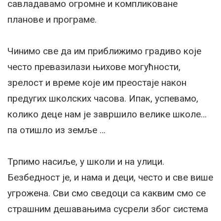
савладавамо огромне и компликоване
планове и програме.
Чинимо све да им приближимо градиво које
често превазилази њихове могућности,
зрелост и време које им преостаје након
предугих школских часова. Ипак, успевамо,
колико деце нам је завршило велике школе…
па отишло из земље …
Трпимо насиље, у школи и на улици.
Безбедност је, и нама и деци, често и све више
угрожена. Сви смо сведоци са каквим смо се
страшним дешавањима сусрели због система