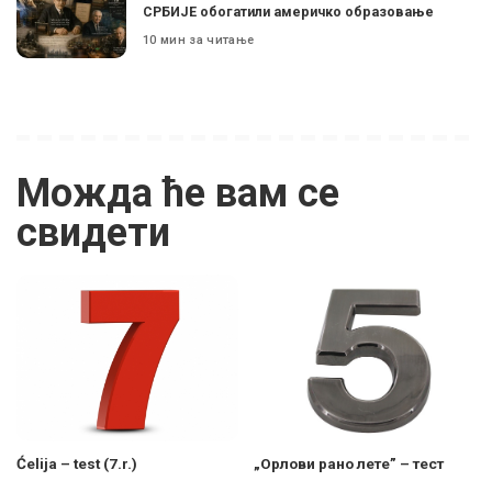
СРБИЈЕ обогатили америчко образовање
10 мин за читање
Можда ће вам се
свидети
Ćelija – test (7.r.)
„Орлови рано лете” – тест