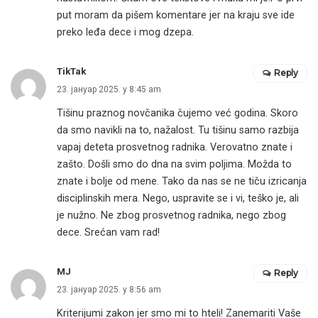
put moram da pišem komentare jer na kraju sve ide
preko leđa dece i mog dzepa.
TikTak
Reply
23. јануар 2025. у 8:45 am
Tišinu praznog novčanika čujemo već godina. Skoro
da smo navikli na to, nažalost. Tu tišinu samo razbija
vapaj deteta prosvetnog radnika. Verovatno znate i
zašto. Došli smo do dna na svim poljima. Možda to
znate i bolje od mene. Tako da nas se ne tiču izricanja
disciplinskih mera. Nego, uspravite se i vi, teško je, ali
je nužno. Ne zbog prosvetnog radnika, nego zbog
dece. Srećan vam rad!
MJ
Reply
23. јануар 2025. у 8:56 am
Kriterijumi zakon jer smo mi to hteli! Zanemariti Vaše