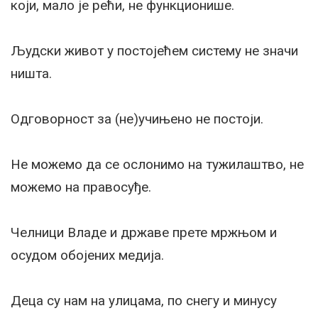
који, мало је рећи, не функционише.
Људски живот у постојећем систему не значи
ништа.
Одговорност за (не)учињено не постоји.
Не можемо да се ослонимо на тужилаштво, не
можемо на правосуђе.
Челници Владе и државе прете мржњом и
осудом обојених медија.
Деца су нам на улицама, по снегу и минусу