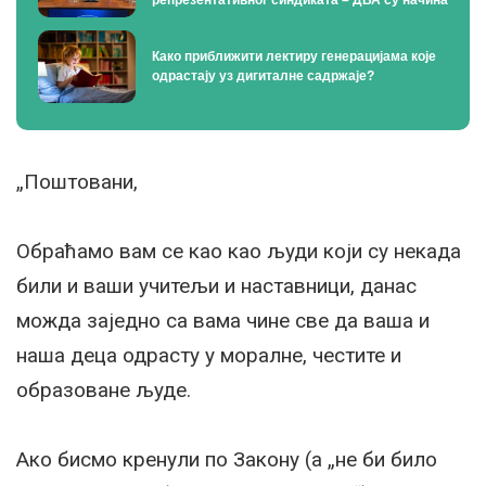
Како приближити лектиру генерацијама које
одрастају уз дигиталне садржаје?
„Поштовани,
Обраћамо вам се као као људи који су некада
били и ваши учитељи и наставници, данас
можда заједно са вама чине све да ваша и
наша деца одрасту у моралне, честите и
образоване људе.
Ако бисмо кренули по Закону (а „не би било