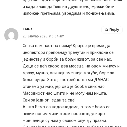
и када знаш да ћеш на друштвеној мрежи бити
изложен претњама, увредама и понижењаима.
Тања
Reply
23. јануар 2025. у 6:04 am
Свака вам част на писму! Крајње је време да
инспектори препознају тренутак и приклоне се
јединству и борби за бољи живот, за све нас.
Деца се већ скоро два месеца, на овом минусу и
мразу, мучно, али најпаметније могуће, боре за
боље сутра. Зато је потребно да ми ДАНАС
станемо уз њих, јер ово је борба свих нас.
Масовност нас штити и не могу нам ништа.
Сви за једног, један за све!
А шта ћемо са надокнадама, о томе ћемо са
неким новим министром просвете, ускоро.
Новчаници су нам у сваком случају празни.