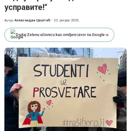
усправите!“
Александра Цвјетић
22. јануар 2025.
Аутор:
Posted
by
Dodaj Zelenu učionicu kao omiljeni izvor na Google-u