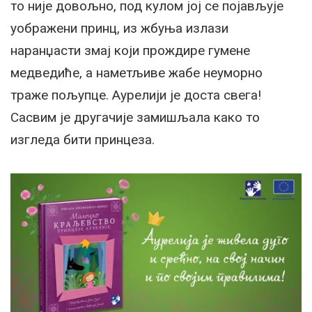
то није довољно, под кулом јој се појављује
уображени принц, из жбуња излази
наранџасти змај који прождире гумене
медведиће, а наметљиве жабе неуморно
траже пољупце. Аурелији је доста свега!
Сасвим је другачије замишљала како то
изгледа бити принцеза.