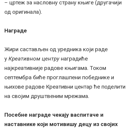
– цртеж за насловну страну књиге (другачији
од оригинала).
Награде
Жири састављен од уредника који раде
у
Креативном центру
наградиће
најкреативније радове књигама. Током
септембра биће проглашпени победнике и
њихове радове Креативни центар ће поделити
на својим друштвеним мрежама.
Посебне награде чекају васпитаче и
наставнике који мотивишу децу из својих