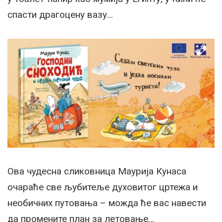
спасти драгоцену вазу…
Ова чудесна сликовница Маурија Кунаса
очараће све љубитеље духовитог цртежа и
необичних путовања – можда ће вас навести
да промените план за летовање…