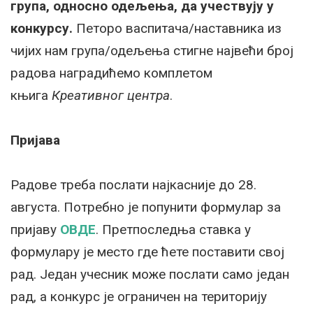
група, односно одељења, да учествују у
конкурсу.
Петоро васпитача/наставника из
чијих нам група/одељења стигне највећи број
радова наградићемо комплетом
књига
Креативног центра
.
Пријава
Радове треба послати најкасније до 28.
августа. Потребно је попунити формулар за
пријаву
ОВДЕ
. Претпоследња ставка у
формулару је место где ћете поставити свој
рад. Један учесник може послати само један
рад, а конкурс је ограничен на територију