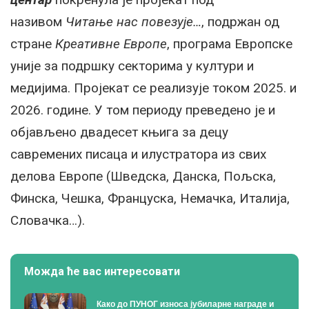
називом
Читање нас повезује…
, подржан од
стране
Креативне Европе
, програма Европске
уније за подршку секторима у култури и
медијима. Пројекат се реализује током 2025. и
2026. године. У том периоду преведено је и
објављено двадесет књига за децу
савремених писаца и илустратора из свих
делова Европе (Шведска, Данска, Пољска,
Финска, Чешка, Француска, Немачка, Италија,
Словачка…).
Можда ће вас интересовати
Како до ПУНОГ износа јубиларне награде и