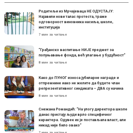
Родитељи из Мрчајеваца НЕ ОДУСТАЈУ:
Најавили нови талас протеста, траже
одговорност виновника насиља, школе,
институција
7 мин за читање
”Грађанско васпитање НИЈЕ предмет за
попуњавање фонда, већ улагање у будућност”
8 мин за читање
Како до ПУНОГ износа јубиларне награде и
отпремнине иако не желите да будете члан
репрезентативног синдиката – ДВА су начина
8 мин за читање
Снежана Романдић: ”На улогу директора школе
данас пристају људи врло специфичног
карактера. Одувек их је постављала власт, али
никад није било овако”
7 мин за читање