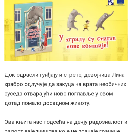
Док одрасли гунђају и стрепе, девојчица Лина
храбро одлучује да закуца на врата необичних
суседа отварајући ново поглавље у свом
дотад помало досадном животу.
Ова књига нас подсећа на дечју радозналост и
радост заједништва које не познаје границе