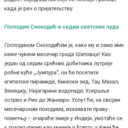
када је реч о пријатељству.
Господин Сноходић и седам светских чуда
Господином Сноходићем је, како му и само име
каже чувени месечар града Шаповца! Као
један од седам срећних добитника лутрије
робне куће „Јумпура“, он ће посетити
египатске пирамиде, Кинески зид, Таџ Махал,
Венецију, Нијагарине водопаде, Ускршње
острво и Рио де Жанеиро. Успут ће, на својим
месечарским походима, изазивати праву
пометњу – очараће змије у Индији, умотаће се
у тоалет-папир као мумија у Египту, у Кини ће