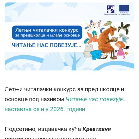
Летњи читалачки конкурс за предшколце и
основце под називом
Читање нас повезује
…
наставља се и у 2026. години!
Подсетимо, издавачка кућа
Креативни
центар
покренула је пројекат под