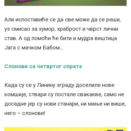
Али испоставиће се да све може да се реши,
уз смисао за хумор, храброст и чврст лични
став. А од помоћи ће бити и мудра вештица
Јага с мачком Бабом…
Слонови са четвртог спрата
Kада су се у Линину зграду доселиле нове
комшије, ствари су постале свакакве, само не
досадне јер су нови станари, ни мање ни више,
него – слонови!