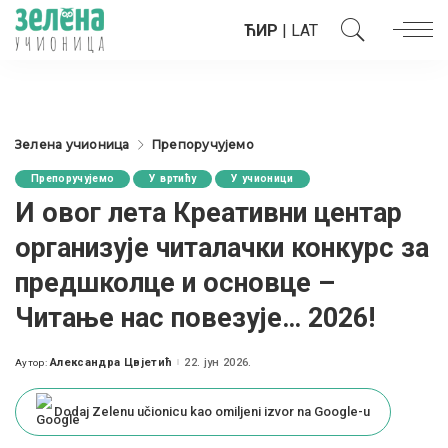
ЋИР
|
LAT
Зелена учионица
Препоручујемо
Препоручујемо
У вртићу
У учионици
И овог лета Креативни центар
организује читалачки конкурс за
предшколце и основце –
Читање нас повезује… 2026!
Александра Цвјетић
22. јун 2026.
Аутор:
Posted
by
Dodaj Zelenu učionicu kao omiljeni izvor na Google-u