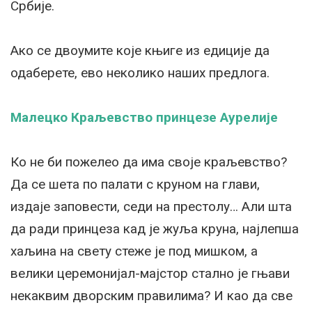
Србије.
Ако се двоумите које књиге из едиције да
одаберете, ево неколико наших предлога.
Малецко Краљевство принцезе Аурелије
Ко не би пожелео да има своје краљевство?
Да се шета по палати с круном на глави,
издаје заповести, седи на престолу… Али шта
да ради принцеза кад је жуља круна, најлепша
хаљина на свету стеже је под мишком, а
велики церемонијал-мајстор стално је гњави
некаквим дворским правилима? И као да све