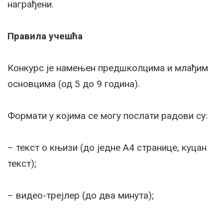
награђени.
Правила учешћа
Конкурс је намењен предшколцима и млађим
основцима (од 5 до 9 година).
Формати у којима се могу послати радови су:
– текст о књизи (до једне А4 странице, куцан
текст);
– видео-трејлер (до два минута);