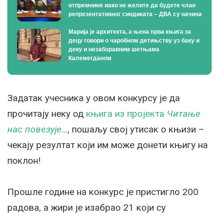
отпремнине иако не желите да будете члан
репрезентативног синдиката – ДВА су начина
Марија је архитекта, а њена прва књига за
децу говори о чаробном детињству уз баку и
деку и незаборавним шетњама
Калемегданом
Задатак учесника у овом конкурсу је да
прочитају неку од
књига из пројекта
Читање
нас повезује…
, пошаљу свој утисак о књизи –
чекају резултат који им може донети књигу на
поклон!
Прошле године на конкурс је пристигло 200
радова, а жири је изабрао 21 који су