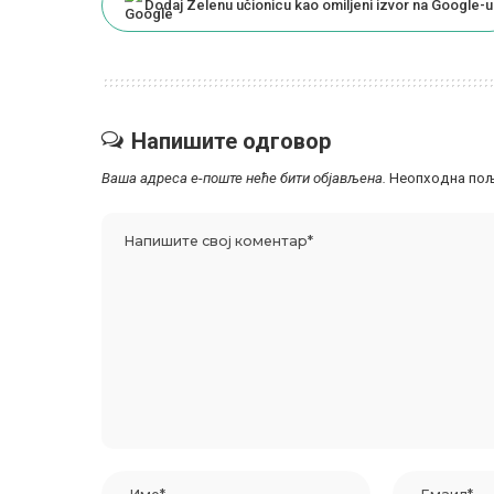
Dodaj Zelenu učionicu kao omiljeni izvor na Google-u
Напишите одговор
Ваша адреса е-поште неће бити објављена.
Неопходна пољ