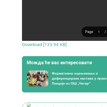
Download [133.94 KB]
Можда ће вас интересовати
Формативно оцењивање и
диференцирана настава у пракс
Лекције из ОШ „Чегар“