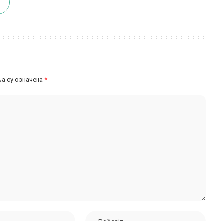
а су означена
*