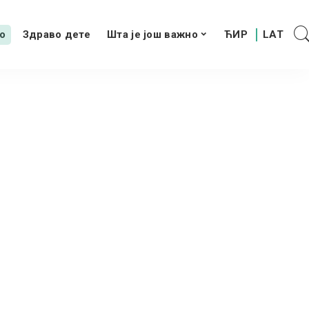
о
Здраво дете
Шта је још важно