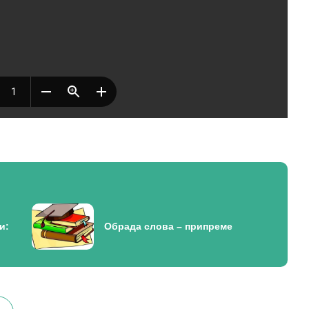
и:
Oбрада слова – припреме