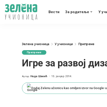
Вести
За родитеље
У уч
Зелена учионица
У учионици
Припреме
Припреме
Игре за развој ди
Нада Шакић
15. јануар 2014.
Аутор:
Posted
by
Dodaj Zelenu učionicu kao omiljeni izvor na Google-u