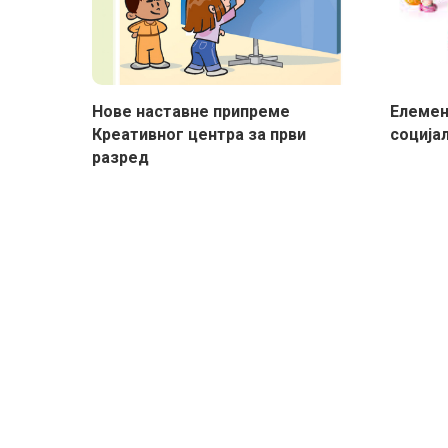
Нове наставне припреме
Елемен
Креативног центра за први
соција
разред