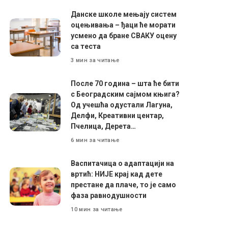
Данске школе мењају систем
оцењивања – ђаци ће морати
усмено да бране СВАКУ оцену
са теста
3 мин за читање
После 70 година – шта ће бити
с Београдским сајмом књига?
Од учешћа одустали Лагуна,
Делфи, Креативни центар,
Пчелица, Дерета…
6 мин за читање
Васпитачица о адаптацији на
вртић: НИЈЕ крај кад дете
престане да плаче, то је само
фаза равнодушности
10 мин за читање