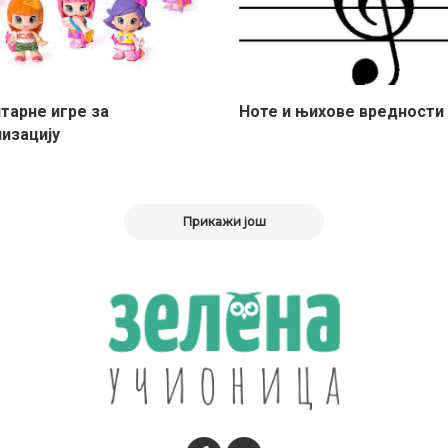
тарне игре за
Ноте и њихове вредности
лизацију
Прикажи још