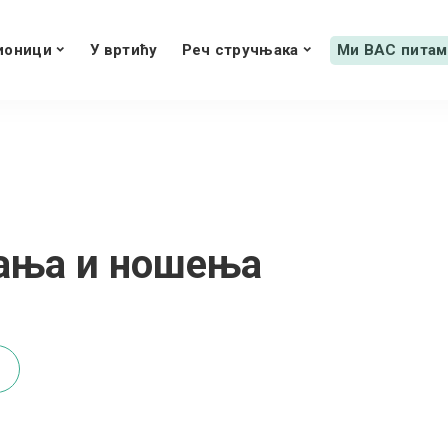
ионици
У вртићу
Реч стручњака
Ми ВАС питам
зања и ношења