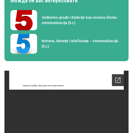
Можда ће вас интересовати
Jedinstvo građe i funkcije kao osnova života-
sistematizacija (5.r.)
Ishrana, disanje i izlučivanje – sistematizacija
(5.r.)