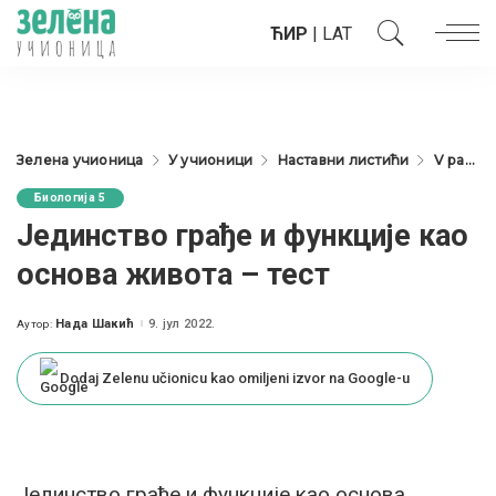
ЋИР
|
LAT
Зелена учионица
У учионици
Наставни листићи
V разред
Биологија 5
Јединство грађе и функције као
основа живота – тест
Нада Шакић
9. јул 2022.
Аутор:
Posted
by
Dodaj Zelenu učionicu kao omiljeni izvor na Google-u
Јединство грађе и функције као основа