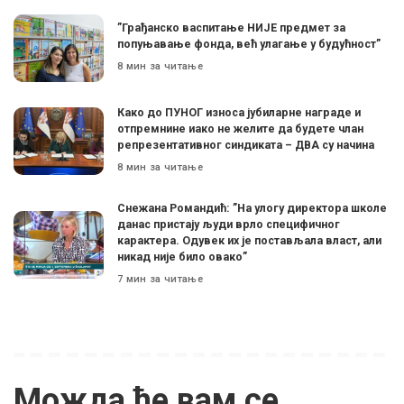
”Грађанско васпитање НИЈЕ предмет за
попуњавање фонда, већ улагање у будућност”
8 мин за читање
Како до ПУНОГ износа јубиларне награде и
отпремнине иако не желите да будете члан
репрезентативног синдиката – ДВА су начина
8 мин за читање
Снежана Романдић: ”На улогу директора школе
данас пристају људи врло специфичног
карактера. Одувек их је постављала власт, али
никад није било овако”
7 мин за читање
Можда ће вам се