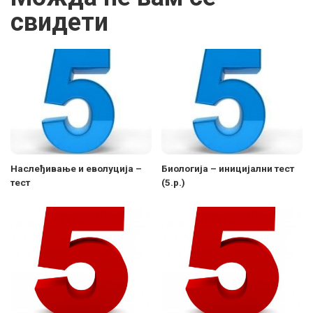
свидети
Наслеђивање и еволуција –
Биологија – иницијални тест
тест
(5.р.)