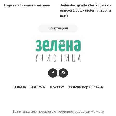
Царство биљака – питања
Jedinstvo građe i funkcije kao
osnova života- sistematizacija
(5.r.)
Прикажи још
О нама
Наш тим
Контакт
Услови коришћења
За питања или предлоге о пословној сарадњи можете