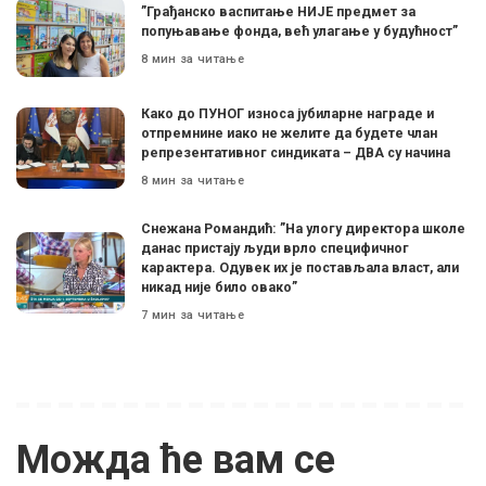
”Грађанско васпитање НИЈЕ предмет за
попуњавање фонда, већ улагање у будућност”
8 мин за читање
Како до ПУНОГ износа јубиларне награде и
отпремнине иако не желите да будете члан
репрезентативног синдиката – ДВА су начина
8 мин за читање
Снежана Романдић: ”На улогу директора школе
данас пристају људи врло специфичног
карактера. Одувек их је постављала власт, али
никад није било овако”
7 мин за читање
Можда ће вам се