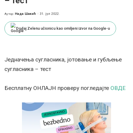
– тест
Нада Шакић
31. јул 2022.
Аутор:
Posted
by
Dodaj Zelenu učionicu kao omiljeni izvor na Google-u
Једначења сугласника, јотовање и губљење
сугласника – тест
Бесплатну ОНЛАЈН проверу погледајте
ОВДЕ