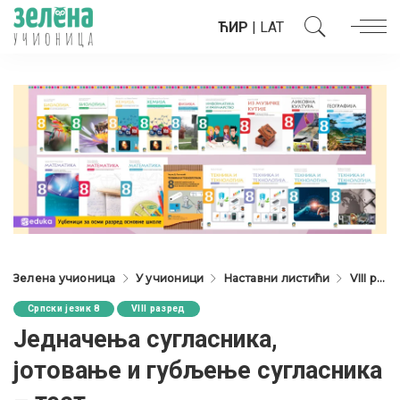
ЋИР
|
LAT
Зелена учионица
У учионици
Наставни листићи
VIII разред
Српски језик 8
VIII разред
Једначења сугласника,
јотовање и губљење сугласника