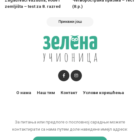
Zagađivači vazduha, vode i
Четворострана призма – тест
zemljišta – test za 8. razred
(8.р.)
Прикажи још
О нама
Наш тим
Контакт
Услови коришћења
За питања или предлоге о пословној сарадњи можете
контактирати са нама путем доле наведене имејл адресе: