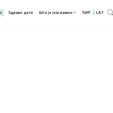
о
Здраво дете
Шта је још важно