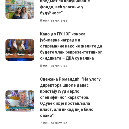
предмет за попуњавање
фонда, већ улагање у
будућност”
8 мин за читање
Како до ПУНОГ износа
јубиларне награде и
отпремнине иако не желите да
будете члан репрезентативног
синдиката – ДВА су начина
8 мин за читање
Снежана Романдић: ”На улогу
директора школе данас
пристају људи врло
специфичног карактера.
Одувек их је постављала
власт, али никад није било
овако”
7 мин за читање