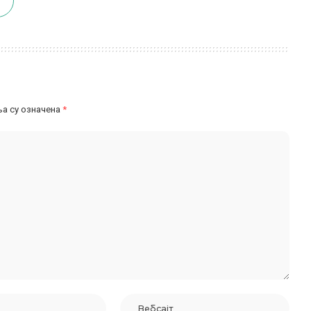
а су означена
*