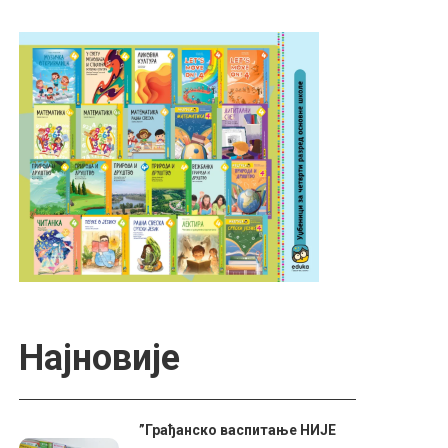
Најновије
”Грађанско васпитање НИЈЕ