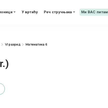
ионици
У вртићу
Реч стручњака
Ми ВАС питам
VI разред
Математика 6
r.)