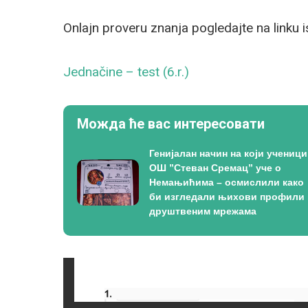
Onlajn proveru znanja pogledajte na linku 
Jednačine – test (6.r.)
Можда ће вас интересовати
Генијалан начин на који ученици
ОШ ”Стеван Сремац” уче о
Немањићима – осмислили како
би изгледали њихови профили 
друштвеним мрежама