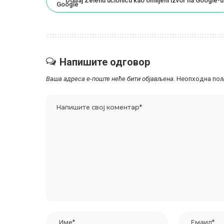
Dodaj Zelenu učionicu kao omiljeni izvor na Google-u
Напишите одговор
Ваша адреса е-поште неће бити објављена.
Неопходна пољ