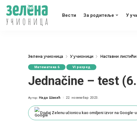
Вести
За родитеље
У уч
Зелена учионица
У учионици
Наставни листићи
Математика 6
VI разред
Jednačine – test (6.
Нада Шакић
22. новембар 2023.
Аутор:
Posted
by
Dodaj Zelenu učionicu kao omiljeni izvor na Google-u