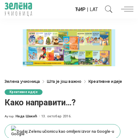
ЋИР
|
LAT
Зелена учионица
Шта је још важно
Креативне идеје
Креативне идеје
Како направити…?
Нада Шакић
13. октобар 2016.
Аутор:
Posted
by
Dodaj Zelenu učionicu kao omiljeni izvor na Google-u