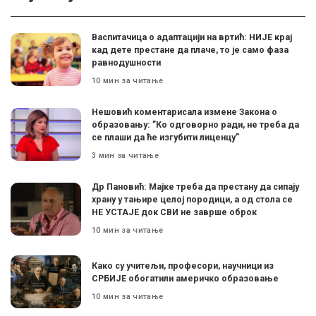
Васпитачица о адаптацији на вртић: НИЈЕ крај
кад дете престане да плаче, то је само фаза
равнодушности
10 мин за читање
Нешовић коментарисала измене Закона о
образовању: ”Ко одговорно ради, не треба да
се плаши да ће изгубити лиценцу”
3 мин за читање
Др Пановић: Мајке треба да престану да сипају
храну у тањире целој породици, а од стола се
НЕ УСТАЈЕ док СВИ не заврше оброк
10 мин за читање
Како су учитељи, професори, научници из
СРБИЈЕ обогатили америчко образовање
10 мин за читање