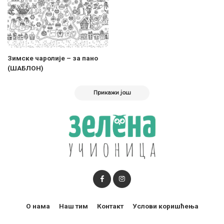
Зимске чаролије – за пано
(ШАБЛОН)
Прикажи још
О нама
Наш тим
Контакт
Услови коришћења