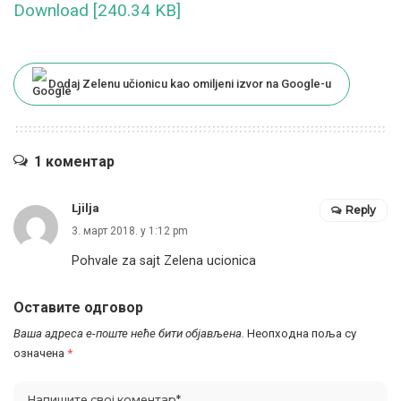
Download [240.34 KB]
Dodaj Zelenu učionicu kao omiljeni izvor na Google-u
1 коментар
Ljilja
Reply
3. март 2018. у 1:12 pm
Pohvale za sajt Zelena ucionica
Оставите одговор
Ваша адреса е-поште неће бити објављена.
Неопходна поља су
означена
*