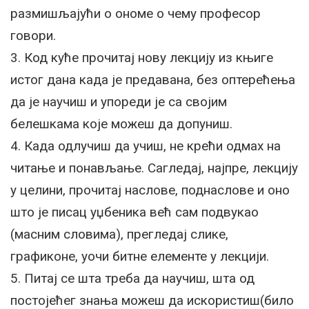
размишљајући о ономе о чему професор
говори.
3. Код куће прочитај нову лекцију из књиге
истог дана када је предавана, без оптерећења
да је научиш и упореди је са својим
белешкама које можеш да допуниш.
4. Када одлучиш да учиш, не крећи одмах на
читање и понављање. Сагледај, најпре, лекцију
у целини, прочитај наслове, поднаслове и оно
што је писац уџбеника већ сам подвукао
(масним словима), прегледај слике,
графиконе, уочи битне елементе у лекцији.
5. Питај се шта треба да научиш, шта од
постојећег знања можеш да искористиш(било