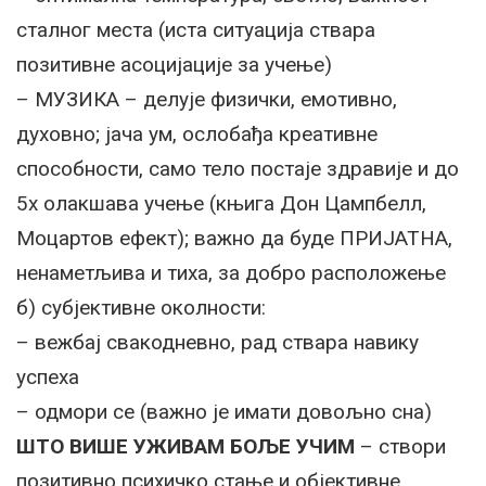
сталног места (иста ситуација ствара
позитивне асоцијације за учење)
– МУЗИКА – делује физички, емотивно,
духовно; јача ум, ослобађа креативне
способности, само тело постаје здравије и до
5x олакшава учење (књига Дон Цампбелл,
Моцартов ефект); важно да буде ПРИЈАТНА,
ненаметљива и тиха, за добро расположење
б) субјективне околности:
– вежбај свакодневно, рад ствара навику
успеха
– одмори се (важно је имати довољно сна)
ШТО ВИШЕ УЖИВАМ БОЉЕ УЧИМ
– створи
позитивно психичко стање и објективне