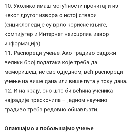
10. Уколико имаш могућности прочитај и из
неког другог извора о истој ствари
(енциклопедије су врло корисне књиге,
компијутер и Интернет неисцрпив извор
информација).
11. Распореди учење. Ако градиво садржи
велики број података које треба да
меморишеш, не све одједном, већ распореди
учење на више дана или више пута у току дана.
12. И на крају, оно што би већина ученика
најрадије прескочила – једном научено
градиво треба редовно обнављати.
Олакшајмо и побољшајмо учење