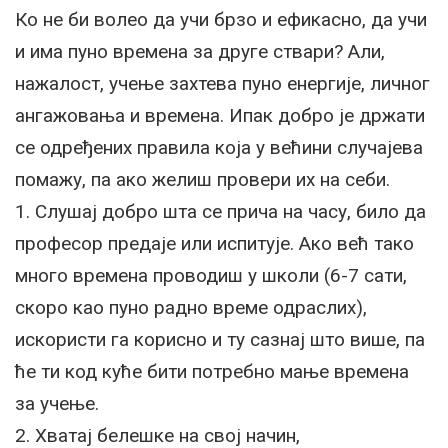
Ко не би волео да учи брзо и ефикасно, да учи
и има пуно времена за друге ствари? Али,
нажалост, учење захтева пуно енергије, личног
ангажовања и времена. Ипак добро је држати
се одређених правила која у већини случајева
помажу, па ако желиш провери их на себи.
1. Слушај добро шта се прича на часу, било да
професор предаје или испитује. Ако већ тако
много времена проводиш у школи (6-7 сати,
скоро као пуно радно време одраслих),
искористи га корисно и ту сазнај што више, па
ће ти код куће бити потребно мање времена
за учење.
2. Хватај белешке на свој начин,