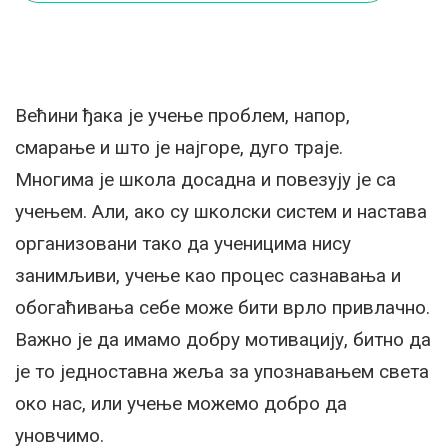
Већини ђака је учење проблем, напор,
смарање и што је најгоре, дуго траје.
Многима је школа досадна и повезују је са
учењем. Али, ако су школски систем и настава
организовани тако да ученицима нису
занимљиви, учење као процес сазнавања и
обогаћивања себе може бити врло привлачно.
Важно је да имамо добру мотивацију, битно да
је то једноставна жеља за упознавањем света
око нас, или учење можемо добро да
уновчимо.