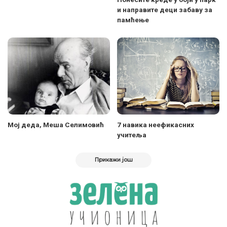
и направите деци забаву за
памћење
Мој деда, Меша Селимовић
7 навика неефикасних
учитеља
Прикажи још