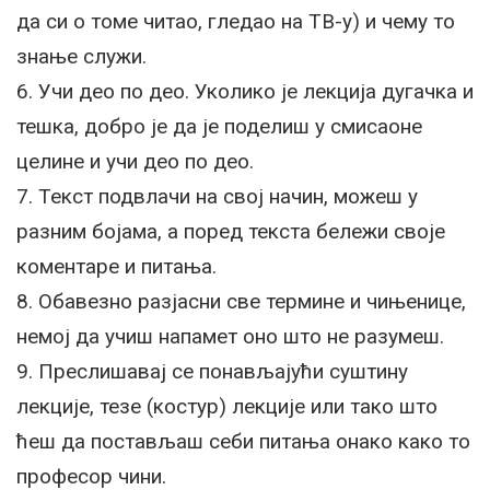
да си о томе читао, гледао на ТВ-у) и чему то
знање служи.
6. Учи део по део. Уколико је лекција дугачка и
тешка, добро је да је поделиш у смисаоне
целине и учи део по део.
7. Текст подвлачи на свој начин, можеш у
разним бојама, а поред текста бележи своје
коментаре и питања.
8. Обавезно разјасни све термине и чињенице,
немој да учиш напамет оно што не разумеш.
9. Преслишавај се понављајући суштину
лекције, тезе (костур) лекције или тако што
ћеш да постављаш себи питања онако како то
професор чини.