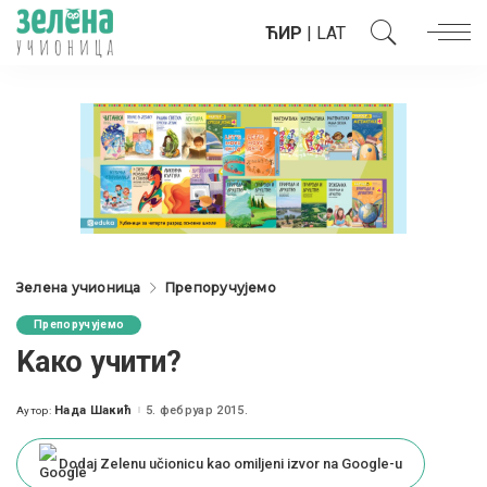
ЋИР
|
LAT
Зелена учионица
Препоручујемо
Препоручујемо
Kaко учити?
Нада Шакић
5. фебруар 2015.
Аутор:
Posted
by
Dodaj Zelenu učionicu kao omiljeni izvor na Google-u