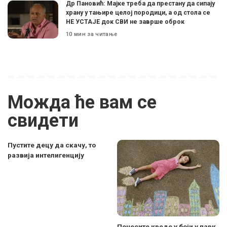
Др Пановић: Мајке треба да престану да сипају
храну у тањире целој породици, а од стола се
НЕ УСТАЈЕ док СВИ не заврше оброк
10 мин за читање
Можда ће вам се
свидети
Пустите децу да скачу, то
развија интелигенцију
Понесите креде у боји у парк