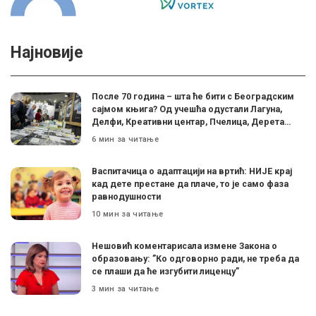
Најновије
После 70 година – шта ће бити с Београдским
сајмом књига? Од учешћа одустали Лагуна,
Делфи, Креативни центар, Пчелица, Дерета…
6 мин за читање
Васпитачица о адаптацији на вртић: НИЈЕ крај
кад дете престане да плаче, то је само фаза
равнодушности
10 мин за читање
Нешовић коментарисала измене Закона о
образовању: ”Ко одговорно ради, не треба да
се плаши да ће изгубити лиценцу”
3 мин за читање