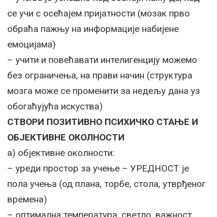
се учи с осећајем пријатности (мозак прво
обраћа пажњу на информације набијене
емоцијама)
– учити и повећавати интелигенцију можемо
без ограничења, на прави начин (структура
мозга може се променити за недељу дана уз
обогаћујућа искуства)
СТВОРИ ПОЗИТИВНО ПСИХИЧКО СТАЊЕ И
ОБЈЕКТИВНЕ ОКОЛНОСТИ
а) објективне околности:
– уреди простор за учење – УРЕДНОСТ је
пола учења (од плана, торбе, стола, утврђеног
времена)
– оптимална температура, светло, важност