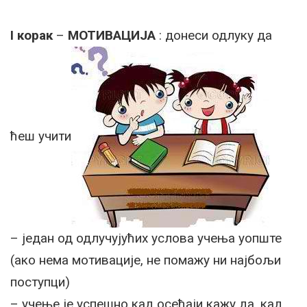
I корак
–
МОТИВАЦИЈА
: донеси одлуку да
ћеш учити
– један од одлучујућих услова учења уопште
(ако нема мотивације, не помажу ни најбољи
поступци)
– учење је успешно кад осећаји кажу да, кад