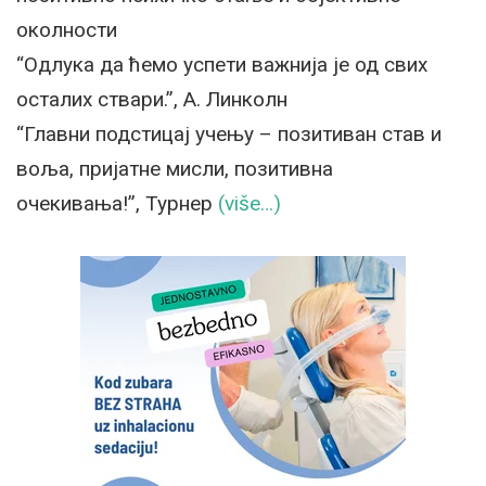
околности
“Одлука да ћемо успети важнија је од свих
осталих ствари.”, А. Линколн
“Главни подстицај учењу – позитиван став и
воља, пријатне мисли, позитивна
очекивања!”, Турнер
(više…)