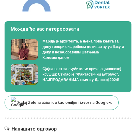
Можда ће вас интересовати
Марија је архитекта, а њена прва књига за
децу говори о чаробном детињству уз баку и
деку и незаборавним шетњама
Калемегданом
Сјајна вест за љубитеље приче о џиновској
крушци: Стигао је ”Фантастични аутобус”,
НАЈПРОДАВАНИЈА књига у Данској 2024!
Dodaj Zelenu učionicu kao omiljeni izvor na Google-u
Напишите одговор