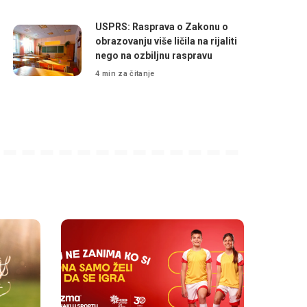
USPRS: Rasprava o Zakonu o
obrazovanju više ličila na rijaliti
nego na ozbiljnu raspravu
4 min za čitanje