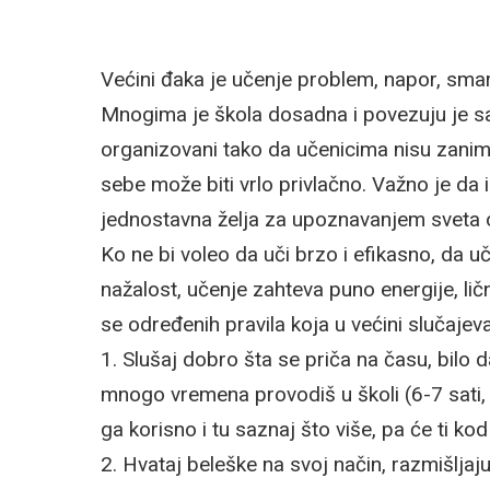
Većini đaka je učenje problem, napor, smara
Mnogima je škola dosadna i povezuju je sa 
organizovani tako da učenicima nisu zaniml
sebe može biti vrlo privlačno. Važno je da
jednostavna želja za upoznavanjem sveta 
Ko ne bi voleo da uči brzo i efikasno, da u
nažalost, učenje zahteva puno energije, li
se određenih pravila koja u većini slučajev
1. Slušaj dobro šta se priča na času, bilo d
mnogo vremena provodiš u školi (6-7 sati, 
ga korisno i tu saznaj što više, pa će ti k
2. Hvataj beleške na svoj način, razmišlja