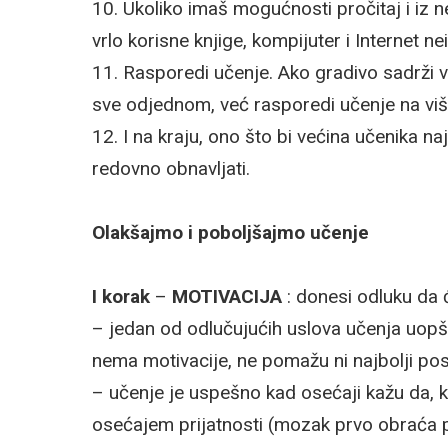
10. Ukoliko imaš mogućnosti pročitaj i iz n
vrlo korisne knjige, kompijuter i Internet ne
11. Rasporedi učenje. Ako gradivo sadrži v
sve odjednom, već rasporedi učenje na više
12. I na kraju, ono što bi većina učenika 
redovno obnavljati.
Olakšajmo i poboljšajmo učenje
I korak
–
MOTIVACIJA
: donesi odluku da ć
– jedan od odlučujućih uslova učenja uopš
nema motivacije, ne pomažu ni najbolji pos
– učenje je uspešno kad osećaji kažu da, k
osećajem prijatnosti (mozak prvo obraća 