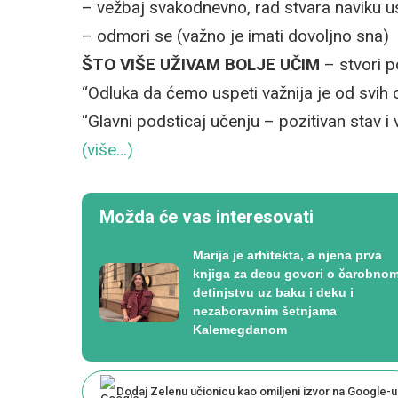
– vežbaj svakodnevno, rad stvara naviku 
– odmori se (važno je imati dovoljno sna)
ŠTO VIŠE UŽIVAM BOLJE UČIM
– stvori p
“Odluka da ćemo uspeti važnija je od svih os
“Glavni podsticaj učenju – pozitivan stav i v
(više…)
Možda će vas interesovati
Marija je arhitekta, a njena prva
knjiga za decu govori o čarobno
detinjstvu uz baku i deku i
nezaboravnim šetnjama
Kalemegdanom
Dodaj Zelenu učionicu kao omiljeni izvor na Google-u