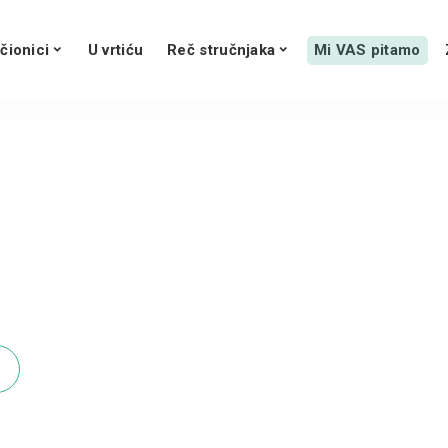
čionici
U vrtiću
Reč stručnjaka
Mi VAS pitamo