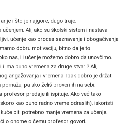
nje i što je najgore, dugo traje.
učenjem. Ali, ako su školski sistem i nastava
jivi, učenje kao proces saznavanja i obogaćivanja
 imamo dobru motivaciju, bitno da je to
oko nas, ili učenje možemo dobro da unovčimo.
či i ima puno vremena za druge stvari? Ali,
čnog angažovanja i vremena. Ipak dobro je držati
a pomažu, pa ako želiš proveri ih na sebi.
a profesor predaje ili ispituje. Ako već tako
skoro kao puno radno vreme odraslih), iskoristi
od kuće biti potrebno manje vremena za učenje.
jući o onome o čemu profesor govori.