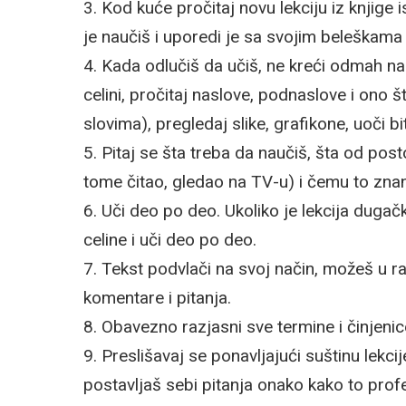
3. Kod kuće pročitaj novu lekciju iz knjig
je naučiš i uporedi je sa svojim beleškam
4. Kada odlučiš da učiš, ne kreći odmah na č
celini, pročitaj naslove, podnaslove i on
slovima), pregledaj slike, grafikone, uoči bi
5. Pitaj se šta treba da naučiš, šta od pos
tome čitao, gledao na TV-u) i čemu to znanj
6. Uči deo po deo. Ukoliko je lekcija dugač
celine i uči deo po deo.
7. Tekst podvlači na svoj način, možeš u r
komentare i pitanja.
8. Obavezno razjasni sve termine i činjen
9. Preslišavaj se ponavljajući suštinu lekcije
postavljaš sebi pitanja onako kako to profe