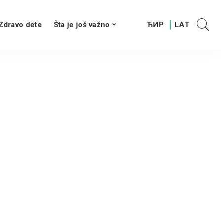
Zdravo dete
Šta je još važno