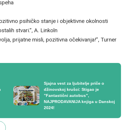
uspeha
ozitivno psihičko stanje i objektivne okolnosti
talih stvari.”, A. Linkoln
olja, prijatne misli, pozitivna očekivanja!”, Turner
Sjajna vest za ljubitelje priče o
m
džinovskoj krušci: Stigao je
”Fantastični autobus”,
NAJPRODAVANIJA knjiga u Danskoj
2024!