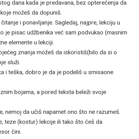
e istog dana kada je predavana, bez opterećenja da
a koje možeš da dopuniš.
itanje i ponavljanje. Sagledaj, najpre, lekciju u
o što je pisac udžbenika već sam podvukao (masnim
tne elemente u lekciji.
tojećeg znanja možeš da iskoristiš(bilo da si o
e služi.
ka i teška, dobro je da je podeliš u smisaone
aznim bojama, a pored teksta beleži svoje
ice, nemoj da učiš napamet ono što ne razumeš.
, teze (kostur) lekcije ili tako što ćeš da
sor čini.