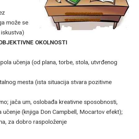
ez
zga može se
iskustva)
 OBJEKTIVNE OKOLNOSTI
ola učenja (od plana, torbe, stola, utvrđenog
alnog mesta (ista situacija stvara pozitivne
vno; jača um, oslobađa kreativne sposobnosti,
a učenje (knjiga Don Campbell, Mocartov efekt);
ha, za dobro raspoloženje