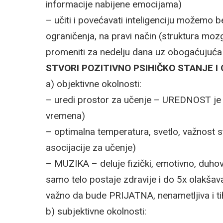
informacije nabijene emocijama)
– učiti i povećavati inteligenciju možemo b
ograničenja, na pravi način (struktura mo
promeniti za nedelju dana uz obogaćujuća 
STVORI POZITIVNO PSIHIČKO STANJE I
a) objektivne okolnosti:
– uredi prostor za učenje – UREDNOST je p
vremena)
– optimalna temperatura, svetlo, važnost st
asocijacije za učenje)
– MUZIKA – deluje fizički, emotivno, duho
samo telo postaje zdravije i do 5x olakšav
važno da bude PRIJATNA, nenametljiva i ti
b) subjektivne okolnosti: