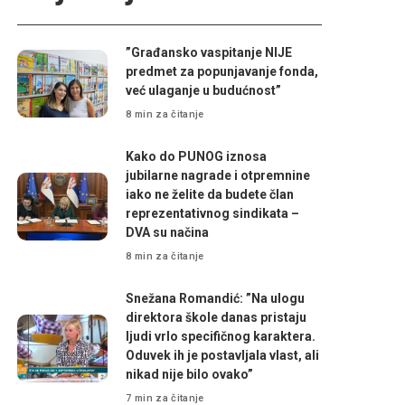
”Građansko vaspitanje NIJE
predmet za popunjavanje fonda,
već ulaganje u budućnost”
8 min za čitanje
Kako do PUNOG iznosa
jubilarne nagrade i otpremnine
iako ne želite da budete član
reprezentativnog sindikata –
DVA su načina
8 min za čitanje
Snežana Romandić: ”Na ulogu
direktora škole danas pristaju
ljudi vrlo specifičnog karaktera.
Oduvek ih je postavljala vlast, ali
nikad nije bilo ovako”
7 min za čitanje